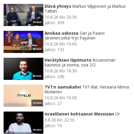
Elävä yhteys
Markus Vilpponen ja Markus
Tattari
10.8.26 klo 20.30
Jakso: 309
30 min
Anokaa uskossa
Sari ja Paavo
Järvinen,sekä Yrjö Pajunen
10.8.26 klo 19.00
Jakso: 132
90 min
Herätyksen läpimurto
Ilosanoman
kauneus ja voima, osa 2/2
10.8.26 klo 18.30
Jakso: 240
30 min
TV7:n aamukahvi
TV7-illat. Vieraana Minna
Moilanen
10.8.26 klo 10.00
Jakso: 27
15 min
Israelilaiset kohtaavat Messiaan
Or
9.8.26 klo 22.50
Jakso: 19
10 min