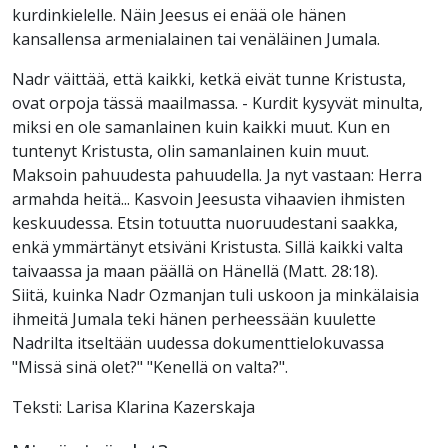
kurdinkielelle. Näin Jeesus ei enää ole hänen
kansallensa armenialainen tai venäläinen Jumala.
Nadr väittää, että kaikki, ketkä eivät tunne Kristusta,
ovat orpoja tässä maailmassa. - Kurdit kysyvät minulta,
miksi en ole samanlainen kuin kaikki muut. Kun en
tuntenyt Kristusta, olin samanlainen kuin muut.
Maksoin pahuudesta pahuudella. Ja nyt vastaan: Herra
armahda heitä... Kasvoin Jeesusta vihaavien ihmisten
keskuudessa. Etsin totuutta nuoruudestani saakka,
enkä ymmärtänyt etsiväni Kristusta. Sillä kaikki valta
taivaassa ja maan päällä on Hänellä (Matt. 28:18).
Siitä, kuinka Nadr Ozmanjan tuli uskoon ja minkälaisia
ihmeitä Jumala teki hänen perheessään kuulette
Nadrilta itseltään uudessa dokumenttielokuvassa
"Missä sinä olet?" "Kenellä on valta?".
Teksti: Larisa Klarina Kazerskaja