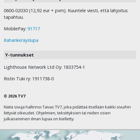
0600-02030 (12,92 eur + pvm). Kuuntele viesti, että lahjoitus
tapahtuu.
MobilePay:
91717
Rahankeräyslupa
Y-tunnukset
Lighthouse Network Ltd Oy: 1833754-1
Ristin Tuki ry: 1911738-0
© 2026 TV7
Näitä sivuja hallinnoi Taivas TV7, joka pidättää itsellään kaikki sivuihin
liittyvät oikeudet. Ohjelmien, tekstityksien tai niiden osien
julkaiseminen ilman lupaa on kielletty.