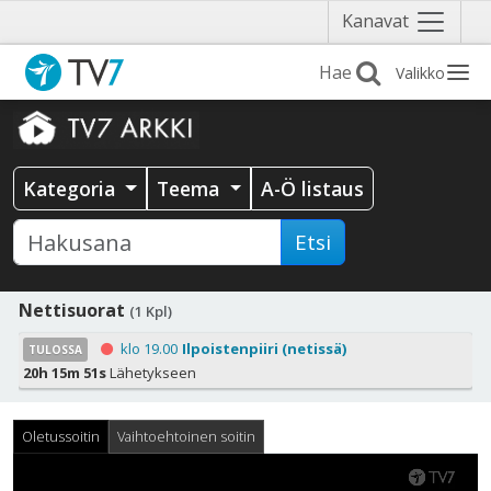
Näytä
Kanavat
valikko
Valikko
Kategoria
Teema
A-Ö listaus
Etsi
Nettisuorat
(1 Kpl)
klo 19.00
Ilpoistenpiiri (netissä)
TULOSSA
20h 15m 51s
Lähetykseen
Oletussoitin
Vaihtoehtoinen soitin