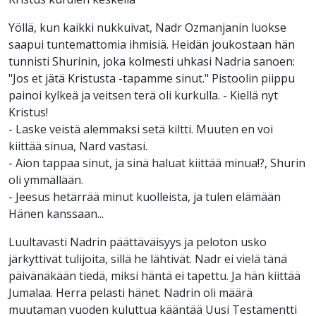
Yöllä, kun kaikki nukkuivat, Nadr Ozmanjanin luokse
saapui tuntemattomia ihmisiä. Heidän joukostaan hän
tunnisti Shurinin, joka kolmesti uhkasi Nadria sanoen:
"Jos et jätä Kristusta -tapamme sinut." Pistoolin piippu
painoi kylkeä ja veitsen terä oli kurkulla. - Kiellä nyt
Kristus!
- Laske veistä alemmaksi setä kiltti. Muuten en voi
kiittää sinua, Nard vastasi.
- Aion tappaa sinut, ja sinä haluat kiittää minua!?, Shurin
oli ymmällään.
- Jeesus hetärrää minut kuolleista, ja tulen elämään
Hänen kanssaan...
Luultavasti Nadrin päättäväisyys ja peloton usko
järkyttivät tulijoita, sillä he lähtivät. Nadr ei vielä tänä
päivänäkään tiedä, miksi häntä ei tapettu. Ja hän kiittää
Jumalaa. Herra pelasti hänet. Nadrin oli määrä
muutaman vuoden kuluttua kääntää Uusi Testamentti