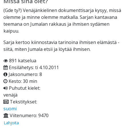
Missä sinä olet?
(Gde ty?) Venäjänkielinen dokumenttisarja kysyy, missä
olemme ja minne olemme matkalla. Sarjan kantavana
teemana on Jumalan rakkaus ja ihmisen sydämen
kaipuu.
Sarja kertoo kiinnostavia tarinoina ihmisen elämästä -
siitä, miten Jumala etsii ja löytää ihmisen.
891 katselua
Ensilähetys: ti 4.10.2011
Jaksonumero: 8
Kesto: 30 min
Puhutut kielet:
venäjä
Tekstitykset:
suomi
Viitenumero: 9470
Lahjoita