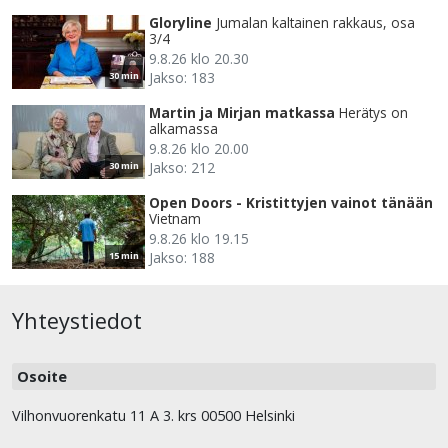
Gloryline
Jumalan kaltainen rakkaus, osa
3/4
9.8.26 klo 20.30
Jakso: 183
30 min
Martin ja Mirjan matkassa
Herätys on
alkamassa
9.8.26 klo 20.00
Jakso: 212
30 min
Open Doors - Kristittyjen vainot tänään
Vietnam
9.8.26 klo 19.15
Jakso: 188
15 min
Yhteystiedot
Osoite
Vilhonvuorenkatu 11 A 3. krs 00500 Helsinki