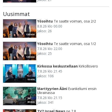
Uusimmat
Yösoihtu
Te saatte voiman, osa 2/2
8.8.26 klo 00.00
Jakso: 26
120 min
Yösoihtu
Te saatte voiman, osa 1/2
7.8.26 klo 22.00
Jakso: 25
120 min
Kirkossa keskustellaan
Kirkollisvero
7.8.26 klo 21.45
Jakso: 106
15 min
Marttyyrien Ääni
Evankeliumi ensin
Ukrainassa
7.8.26 klo 21.15
Jakso: 341
30 min
TV7 Israel News
pe 7.8.