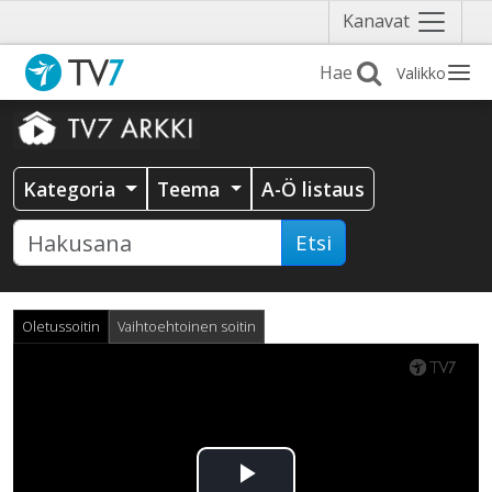
Näytä
Kanavat
valikko
Valikko
Kategoria
Teema
A-Ö listaus
Etsi
Oletussoitin
Vaihtoehtoinen soitin