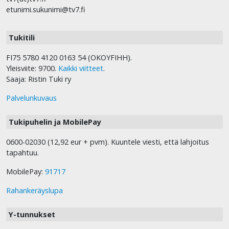
etunimi.sukunimi@tv7.fi
Tukitili
FI75 5780 4120 0163 54 (OKOYFIHH).
Yleisviite: 9700.
Kaikki viitteet
.
Saaja: Ristin Tuki ry
Palvelunkuvaus
Tukipuhelin ja MobilePay
0600-02030 (12,92 eur + pvm). Kuuntele viesti, että lahjoitus
tapahtuu.
MobilePay:
91717
Rahankeräyslupa
Y-tunnukset