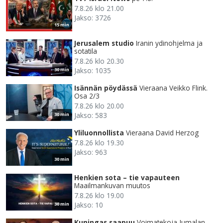
7.8.26 klo 21.00
Jakso: 3726
15 min
Jerusalem studio
Iranin ydinohjelma ja
sotatila
7.8.26 klo 20.30
Jakso: 1035
30 min
Isännän pöydässä
Vieraana Veikko Flink.
Osa 2/3
7.8.26 klo 20.00
Jakso: 583
30 min
Yliluonnollista
Vieraana David Herzog
7.8.26 klo 19.30
Jakso: 963
30 min
Henkien sota – tie vapauteen
Maailmankuvan muutos
7.8.26 klo 19.00
Jakso: 10
30 min
Kuningas saapuu
Voimatekoja Jumalan