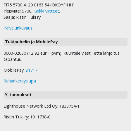
FI75 5780 4120 0163 54 (OKOYFIHH).
Yleisviite: 9700.
Kaikki viitteet
.
Saaja: Ristin Tuki ry
Palvelunkuvaus
Tukipuhelin ja MobilePay
0600-02030 (12,92 eur + pvm). Kuuntele viesti, että lahjoitus
tapahtuu.
MobilePay:
91717
Rahankeräyslupa
Y-tunnukset
Lighthouse Network Ltd Oy: 1833754-1
Ristin Tuki ry: 1911738-0