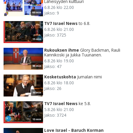
Läheisyyden kulttuuri
6.8.26 klo 22.00
Jakso: 9
60 min
TV7 Israel News
to 6.8.
6.8.26 klo 21.00
Jakso: 3725
15 min
Rukouksen ihme
Glory Backman, Rauli
Kannikoski ja Jukka Tuunanen.
6.8.26 klo 19.00
Jakso: 47
90 min
Kosketuskohta
Jumalan nimi
6.8.26 klo 18.00
Jakso: 26
30 min
TV7 Israel News
ke 5.8.
5.8.26 klo 21.00
Jakso: 3724
15 min
Love Israel - Baruch Korman