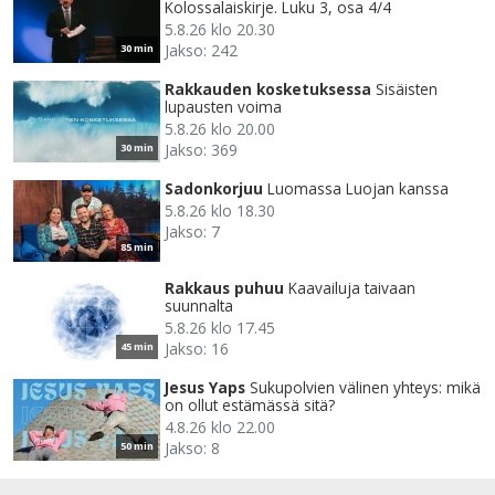
Kolossalaiskirje. Luku 3, osa 4/4
5.8.26 klo 20.30
Jakso: 242
30 min
Rakkauden kosketuksessa
Sisäisten
lupausten voima
5.8.26 klo 20.00
Jakso: 369
30 min
Sadonkorjuu
Luomassa Luojan kanssa
5.8.26 klo 18.30
Jakso: 7
85 min
Rakkaus puhuu
Kaavailuja taivaan
suunnalta
5.8.26 klo 17.45
Jakso: 16
45 min
Jesus Yaps
Sukupolvien välinen yhteys: mikä
on ollut estämässä sitä?
4.8.26 klo 22.00
Jakso: 8
50 min