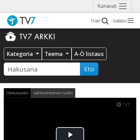
Näytä
Kanavat
valikko
Valikko
Kategoria
Teema
A-Ö listaus
Etsi
Oletussoitin
Vaihtoehtoinen soitin