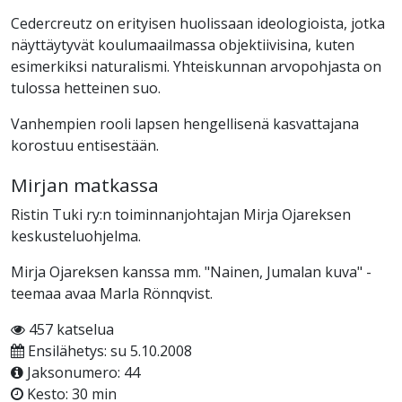
Cedercreutz on erityisen huolissaan ideologioista, jotka
näyttäytyvät koulumaailmassa objektiivisina, kuten
esimerkiksi naturalismi. Yhteiskunnan arvopohjasta on
tulossa hetteinen suo.
Vanhempien rooli lapsen hengellisenä kasvattajana
korostuu entisestään.
Mirjan matkassa
Ristin Tuki ry:n toiminnanjohtajan Mirja Ojareksen
keskusteluohjelma.
Mirja Ojareksen kanssa mm. "Nainen, Jumalan kuva" -
teemaa avaa Marla Rönnqvist.
457 katselua
Ensilähetys: su 5.10.2008
Jaksonumero: 44
Kesto: 30 min