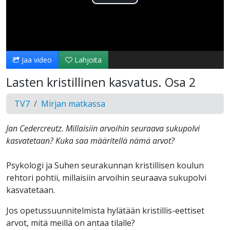
Toista
Video
Jaa video
Lahjoita
Lasten kristillinen kasvatus. Osa 2
TV7
Mirjan matkassa
Jan Cedercreutz. Millaisiin arvoihin seuraava sukupolvi
kasvatetaan? Kuka saa määritellä nämä arvot?
Psykologi ja Suhen seurakunnan kristillisen koulun
rehtori pohtii, millaisiin arvoihin seuraava sukupolvi
kasvatetaan.
Jos opetussuunnitelmista hylätään kristillis-eettiset
arvot, mitä meillä on antaa tilalle?