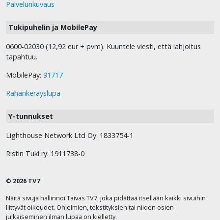
Palvelunkuvaus
Tukipuhelin ja MobilePay
0600-02030 (12,92 eur + pvm). Kuuntele viesti, että lahjoitus
tapahtuu.
MobilePay:
91717
Rahankeräyslupa
Y-tunnukset
Lighthouse Network Ltd Oy: 1833754-1
Ristin Tuki ry: 1911738-0
© 2026 TV7
Näitä sivuja hallinnoi Taivas TV7, joka pidättää itsellään kaikki sivuihin
liittyvät oikeudet. Ohjelmien, tekstityksien tai niiden osien
julkaiseminen ilman lupaa on kielletty.