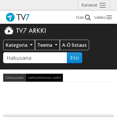
Näytä
Kanavat
valikko
Valikko
Kategoria
Teema
A-Ö listaus
Etsi
Oletussoitin
Vaihtoehtoinen soitin