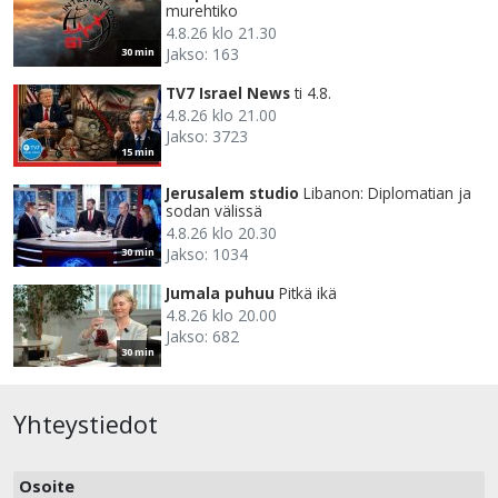
murehtiko
4.8.26 klo 21.30
Jakso: 163
30 min
TV7 Israel News
ti 4.8.
4.8.26 klo 21.00
Jakso: 3723
15 min
Jerusalem studio
Libanon: Diplomatian ja
sodan välissä
4.8.26 klo 20.30
Jakso: 1034
30 min
Jumala puhuu
Pitkä ikä
4.8.26 klo 20.00
Jakso: 682
30 min
Yhteystiedot
Osoite