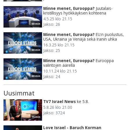
Minne menet, Eurooppa?
Juutalais-
kristillisyys hyökkäyksen kohteena
4.5.25 klo 21.15
Jakso: 26
60 min
Minne menet, Eurooppa?
EU:n puolustus,
USA, Ukraina ja Venäjä sekä Iranin uhka
16.3.25 klo 21.15
Jakso: 25
60 min
Minne menet, Eurooppa?
Eurooppa
valintojen äärellä
10.11.24 klo 21.15
Jakso: 24
60 min
Uusimmat
TV7 Israel News
ke 5.8.
5.8.26 klo 21.00
Jakso: 3724
15 min
Love Israel - Baruch Korman