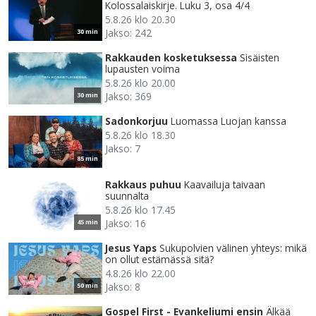
Kolossalaiskirje. Luku 3, osa 4/4
5.8.26 klo 20.30
Jakso: 242
30 min
Rakkauden kosketuksessa
Sisäisten
lupausten voima
5.8.26 klo 20.00
Jakso: 369
30 min
Sadonkorjuu
Luomassa Luojan kanssa
5.8.26 klo 18.30
Jakso: 7
85 min
Rakkaus puhuu
Kaavailuja taivaan
suunnalta
5.8.26 klo 17.45
Jakso: 16
45 min
Jesus Yaps
Sukupolvien välinen yhteys: mikä
on ollut estämässä sitä?
4.8.26 klo 22.00
Jakso: 8
50 min
Gospel First - Evankeliumi ensin
Älkää