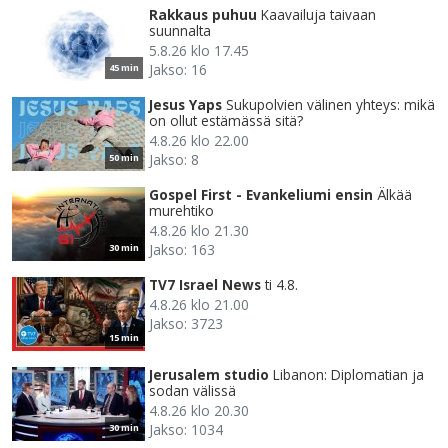
Rakkaus puhuu
Kaavailuja taivaan
suunnalta
5.8.26 klo 17.45
Jakso: 16
45 min
Jesus Yaps
Sukupolvien välinen yhteys: mikä
on ollut estämässä sitä?
4.8.26 klo 22.00
Jakso: 8
50 min
Gospel First - Evankeliumi ensin
Älkää
murehtiko
4.8.26 klo 21.30
Jakso: 163
30 min
TV7 Israel News
ti 4.8.
4.8.26 klo 21.00
Jakso: 3723
15 min
Jerusalem studio
Libanon: Diplomatian ja
sodan välissä
4.8.26 klo 20.30
Jakso: 1034
30 min