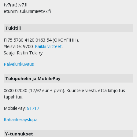
tv7(at)tv7.fi
etunimi.sukunimi@tv7.fi
Tukitili
FI75 5780 4120 0163 54 (OKOYFIHH).
Yleisviite: 9700.
Kaikki viitteet
.
Saaja: Ristin Tuki ry
Palvelunkuvaus
Tukipuhelin ja MobilePay
0600-02030 (12,92 eur + pvm). Kuuntele viesti, että lahjoitus
tapahtuu.
MobilePay:
91717
Rahankeräyslupa
Y-tunnukset