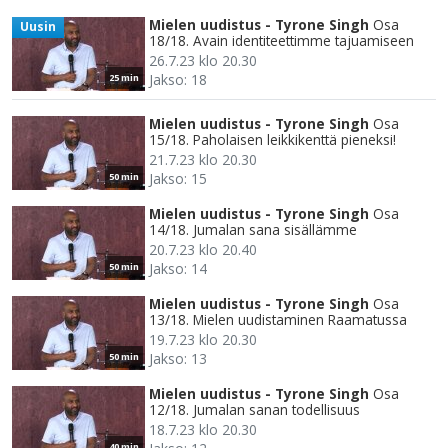
Mielen uudistus - Tyrone Singh
Osa
Uusin
18/18. Avain identiteettimme tajuamiseen
26.7.23 klo 20.30
Jakso: 18
25 min
Mielen uudistus - Tyrone Singh
Osa
15/18. Paholaisen leikkikenttä pieneksi!
21.7.23 klo 20.30
Jakso: 15
50 min
Mielen uudistus - Tyrone Singh
Osa
14/18. Jumalan sana sisällämme
20.7.23 klo 20.40
Jakso: 14
50 min
Mielen uudistus - Tyrone Singh
Osa
13/18. Mielen uudistaminen Raamatussa
19.7.23 klo 20.30
Jakso: 13
50 min
Mielen uudistus - Tyrone Singh
Osa
12/18. Jumalan sanan todellisuus
18.7.23 klo 20.30
40 min