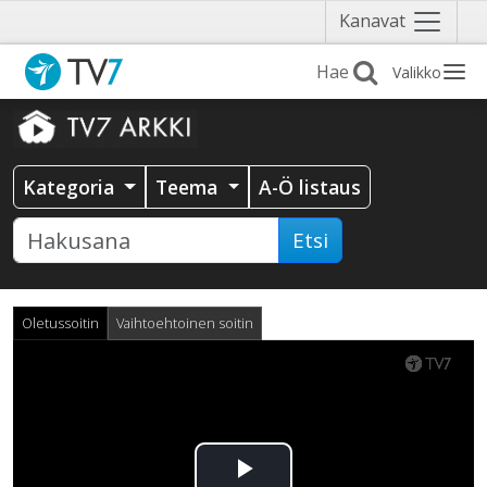
Näytä
Kanavat
valikko
Valikko
Kategoria
Teema
A-Ö listaus
Etsi
Oletussoitin
Vaihtoehtoinen soitin