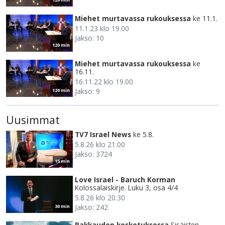
Miehet murtavassa rukouksessa
ke 11.1.
11.1.23 klo 19.00
Jakso: 10
120 min
Miehet murtavassa rukouksessa
ke
16.11.
16.11.22 klo 19.00
Jakso: 9
120 min
Uusimmat
TV7 Israel News
ke 5.8.
5.8.26 klo 21.00
Jakso: 3724
15 min
Love Israel - Baruch Korman
Kolossalaiskirje. Luku 3, osa 4/4
5.8.26 klo 20.30
Jakso: 242
30 min
Rakkauden kosketuksessa
Sisäisten