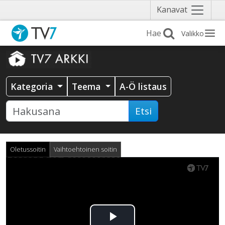
Näytä
Kanavat
valikko
Valikko
Kategoria
Teema
A-Ö listaus
Etsi
Oletussoitin
Vaihtoehtoinen soitin