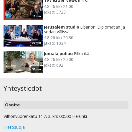
TV7 Israel News
ti 4.8.
4.8.26 klo 21.00
Jakso: 3723
15 min
Jerusalem studio
Libanon: Diplomatian ja
sodan välissä
4.8.26 klo 20.30
Jakso: 1034
30 min
Jumala puhuu
Pitkä ikä
4.8.26 klo 20.00
Jakso: 682
30 min
Yhteystiedot
Osoite
Vilhonvuorenkatu 11 A 3. krs 00500 Helsinki
Tietosuoja