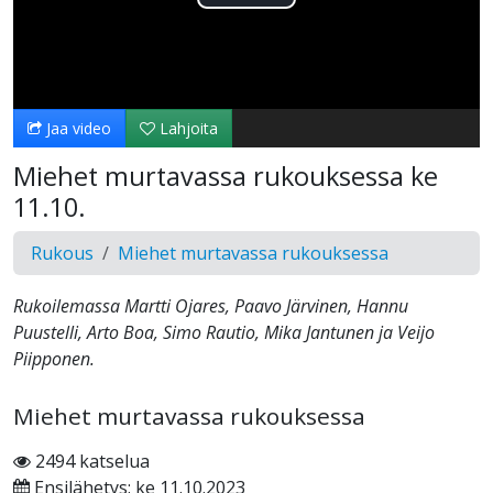
Toista
Video
Jaa video
Lahjoita
Miehet murtavassa rukouksessa ke
11.10.
Rukous
Miehet murtavassa rukouksessa
Rukoilemassa Martti Ojares, Paavo Järvinen, Hannu
Puustelli, Arto Boa, Simo Rautio, Mika Jantunen ja Veijo
Piipponen.
Miehet murtavassa rukouksessa
2494 katselua
Ensilähetys: ke 11.10.2023