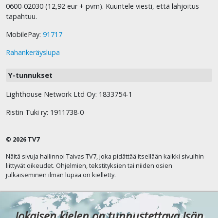
0600-02030 (12,92 eur + pvm). Kuuntele viesti, että lahjoitus
tapahtuu.
MobilePay:
91717
Rahankeräyslupa
Y-tunnukset
Lighthouse Network Ltd Oy: 1833754-1
Ristin Tuki ry: 1911738-0
© 2026 TV7
Näitä sivuja hallinnoi Taivas TV7, joka pidättää itsellään kaikki sivuihin
liittyvät oikeudet. Ohjelmien, tekstityksien tai niiden osien
julkaiseminen ilman lupaa on kielletty.
Jokaisen kielen on tunnustettava Isän