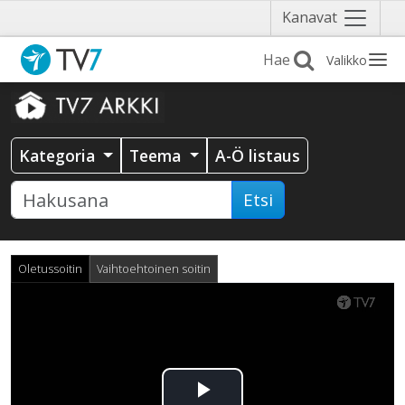
Näytä
Kanavat
valikko
Valikko
Kategoria
Teema
A-Ö listaus
Etsi
Oletussoitin
Vaihtoehtoinen soitin