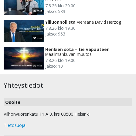
7.8.26 klo 20.00
Jakso: 583
30 min
Yliluonnollista
Vieraana David Herzog
7.8.26 klo 19.30
Jakso: 963
30 min
Henkien sota – tie vapauteen
Maailmankuvan muutos
7.8.26 klo 19.00
Jakso: 10
30 min
Yhteystiedot
Osoite
Vilhonvuorenkatu 11 A 3. krs 00500 Helsinki
Tietosuoja