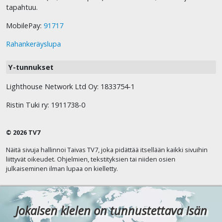
tapahtuu.
MobilePay:
91717
Rahankeräyslupa
Y-tunnukset
Lighthouse Network Ltd Oy: 1833754-1
Ristin Tuki ry: 1911738-0
© 2026 TV7
Näitä sivuja hallinnoi Taivas TV7, joka pidättää itsellään kaikki sivuihin
liittyvät oikeudet. Ohjelmien, tekstityksien tai niiden osien
julkaiseminen ilman lupaa on kielletty.
Jokaisen kielen on tunnustettava Isän