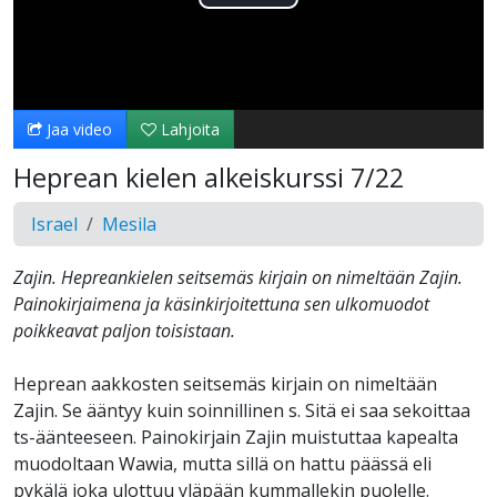
Toista
Video
Jaa video
Lahjoita
Heprean kielen alkeiskurssi 7/22
Israel
Mesila
Zajin. Hepreankielen seitsemäs kirjain on nimeltään Zajin.
Painokirjaimena ja käsinkirjoitettuna sen ulkomuodot
poikkeavat paljon toisistaan.
Heprean aakkosten seitsemäs kirjain on nimeltään
Zajin. Se ääntyy kuin soinnillinen s. Sitä ei saa sekoittaa
ts-äänteeseen. Painokirjain Zajin muistuttaa kapealta
muodoltaan Wawia, mutta sillä on hattu päässä eli
pykälä joka ulottuu yläpään kummallekin puolelle.