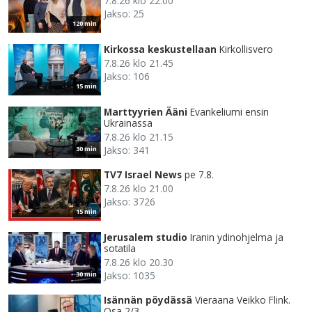
7.8.26 klo 22.00
Jakso: 25
120 min
Kirkossa keskustellaan
Kirkollisvero
7.8.26 klo 21.45
Jakso: 106
15 min
Marttyyrien Ääni
Evankeliumi ensin
Ukrainassa
7.8.26 klo 21.15
Jakso: 341
30 min
TV7 Israel News
pe 7.8.
7.8.26 klo 21.00
Jakso: 3726
15 min
Jerusalem studio
Iranin ydinohjelma ja
sotatila
7.8.26 klo 20.30
Jakso: 1035
30 min
Isännän pöydässä
Vieraana Veikko Flink.
Osa 2/3