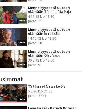
Menneisyydestä uuteen
elämään
Tõnu ja Rita Paju
4.11.12 klo 18.30
Jakso: 11
40 min
Menneisyydestä uuteen
elämään
Imre Kuller
14.10.12 klo 18.30
Jakso: 10
30 min
Menneisyydestä uuteen
elämään
Olev Vask
30.5.12 klo 18.30
Jakso: 9
30 min
usimmat
TV7 Israel News
ke 5.8.
5.8.26 klo 21.00
Jakso: 3724
15 min
Love Israel - Baruch Korman