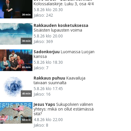
Kolossalaiskirje. Luku 3, osa 4/4
5.8.26 klo 20.30
Jakso: 242
30 min
Rakkauden kosketuksessa
Sisäisten lupausten voima
5.8.26 klo 20.00
Jakso: 369
30 min
Sadonkorjuu
Luomassa Luojan
kanssa
5.8.26 klo 18.30
Jakso: 7
85 min
Rakkaus puhuu
Kaavailuja
taivaan suunnalta
5.8.26 klo 17.45
Jakso: 16
45 min
Jesus Yaps
Sukupolvien välinen
yhteys: mikä on ollut estämässä
sitä?
4.8.26 klo 22.00
50 min
Jakso: 8