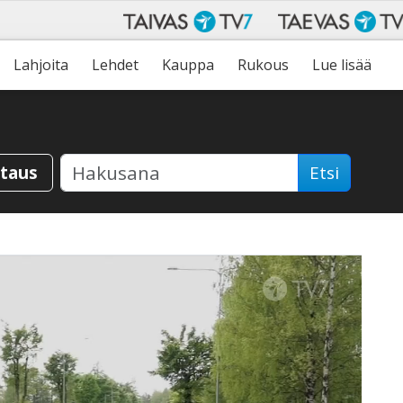
Lahjoita
Lehdet
Kauppa
Rukous
Lue lisää
staus
Etsi