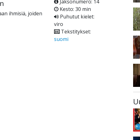
Jaksonumero: 14
än
Kesto: 30 min
aan ihmisiä, joiden
Puhutut kielet:
viro
Tekstitykset:
suomi
U