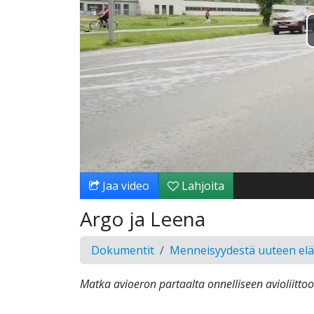
Jaa video
Lahjoita
Argo ja Leena
Dokumentit
Menneisyydestä uuteen el
Matka avioeron partaalta onnelliseen avioliittoo