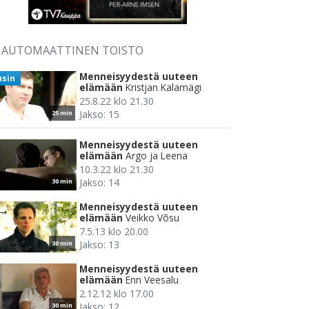
AUTOMAATTINEN TOISTO
Menneisyydestä uuteen
usin
elämään
Kristjan Kalamägi
25.8.22 klo 21.30
Jakso: 15
25 min
Menneisyydestä uuteen
elämään
Argo ja Leena
10.3.22 klo 21.30
Jakso: 14
30 min
Menneisyydestä uuteen
elämään
Veikko Võsu
7.5.13 klo 20.00
Jakso: 13
30 min
Menneisyydestä uuteen
elämään
Enn Veesalu
2.12.12 klo 17.00
Jakso: 12
30 min