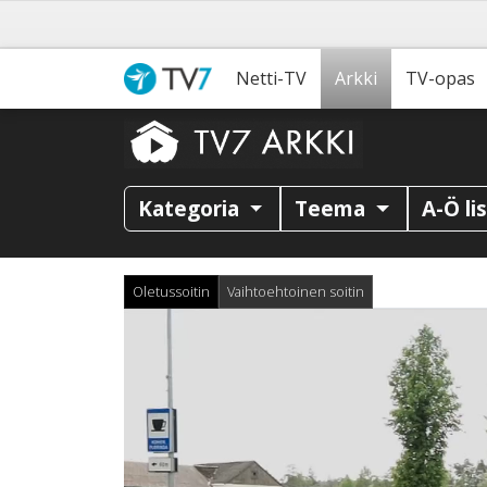
Netti-TV
Arkki
TV-opas
Kategoria
Teema
A-Ö li
Oletussoitin
Vaihtoehtoinen soitin