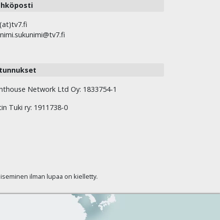
hköposti
(at)tv7.fi
nimi.sukunimi@tv7.fi
tunnukset
hthouse Network Ltd Oy: 1833754-1
tin Tuki ry: 1911738-0
kaiseminen ilman lupaa on kielletty.