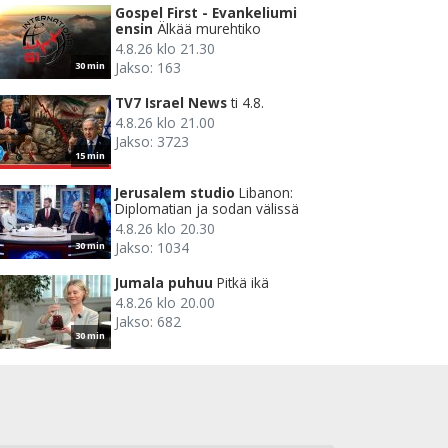
Gospel First - Evankeliumi
ensin
Älkää murehtiko
4.8.26 klo 21.30
Jakso: 163
30 min
TV7 Israel News
ti 4.8.
4.8.26 klo 21.00
Jakso: 3723
15 min
Jerusalem studio
Libanon:
Diplomatian ja sodan välissä
4.8.26 klo 20.30
Jakso: 1034
30 min
Jumala puhuu
Pitkä ikä
4.8.26 klo 20.00
Jakso: 682
30 min