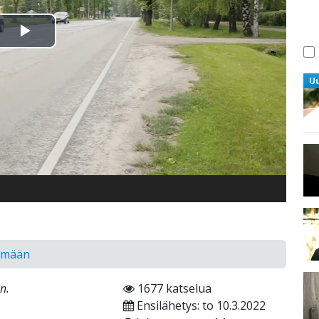
Toista
Video
U
ämään
n.
1677 katselua
Ensilähetys: to 10.3.2022