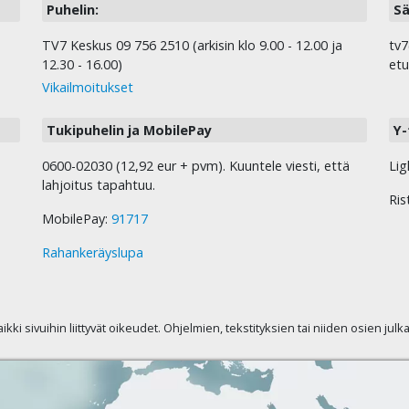
Puhelin:
Sä
TV7 Keskus 09 756 2510 (arkisin klo 9.00 - 12.00 ja
tv7
12.30 - 16.00)
etu
Vikailmoitukset
Tukipuhelin ja MobilePay
Y-
0600-02030 (12,92 eur + pvm). Kuuntele viesti, että
Lig
lahjoitus tapahtuu.
Ris
MobilePay:
91717
Rahankeräyslupa
kaikki sivuihin liittyvät oikeudet. Ohjelmien, tekstityksien tai niiden osien jul