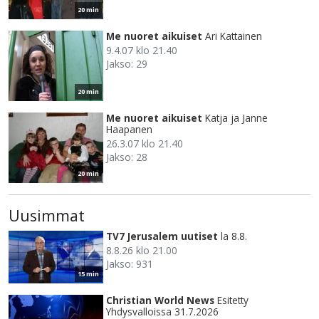
20 min
Me nuoret aikuiset
Ari Kattainen
9.4.07 klo 21.40
Jakso: 29
20 min
Me nuoret aikuiset
Katja ja Janne
Haapanen
26.3.07 klo 21.40
Jakso: 28
20 min
Uusimmat
TV7 Jerusalem uutiset
la 8.8.
8.8.26 klo 21.00
Jakso: 931
15 min
Christian World News
Esitetty
Yhdysvalloissa 31.7.2026