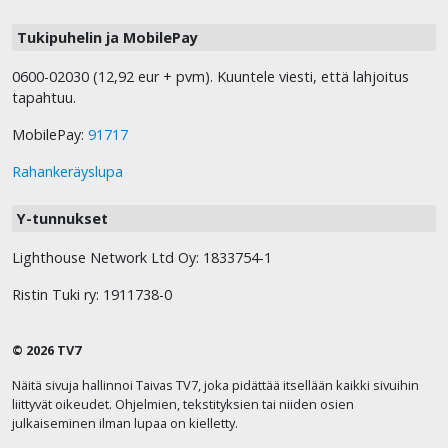
Tukipuhelin ja MobilePay
0600-02030 (12,92 eur + pvm). Kuuntele viesti, että lahjoitus
tapahtuu.
MobilePay:
91717
Rahankeräyslupa
Y-tunnukset
Lighthouse Network Ltd Oy: 1833754-1
Ristin Tuki ry: 1911738-0
© 2026 TV7
Näitä sivuja hallinnoi Taivas TV7, joka pidättää itsellään kaikki sivuihin
liittyvät oikeudet. Ohjelmien, tekstityksien tai niiden osien
julkaiseminen ilman lupaa on kielletty.