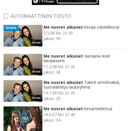
AUTOMAATTINEN TOISTO
Me nuoret aikuiset
Kesää odotellessa!
Uusin
5.5.08 klo 21.30
Jakso: 39
20 min
Me nuoret aikuiset
Vieraana Ariel
Neulaniemi
11.2.08 klo 21.30
Jakso: 36
20 min
Me nuoret aikuiset
Talent semifinalisti,
Suoralähetys-lauluryhmä
14.1.08 klo 21.30
Jakso: 35
20 min
Me nuoret aikuiset
Kesämietteissä
18.6.07 klo 21.40
Jakso: 34