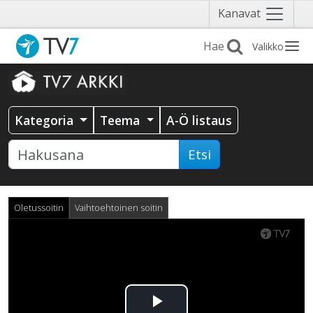
Näytä
Kanavat
valikko
Valikko
Kategoria
Teema
A-Ö listaus
Etsi
Oletussoitin
Vaihtoehtoinen soitin