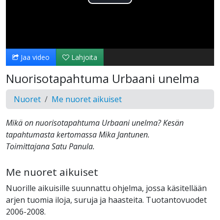
Toista
Video
Jaa video
Lahjoita
Nuorisotapahtuma Urbaani unelma
Nuoret
Me nuoret aikuiset
Mikä on nuorisotapahtuma Urbaani unelma? Kesän
tapahtumasta kertomassa Mika Jantunen.
Toimittajana Satu Panula.
Me nuoret aikuiset
Nuorille aikuisille suunnattu ohjelma, jossa käsitellään
arjen tuomia iloja, suruja ja haasteita. Tuotantovuodet
2006-2008.