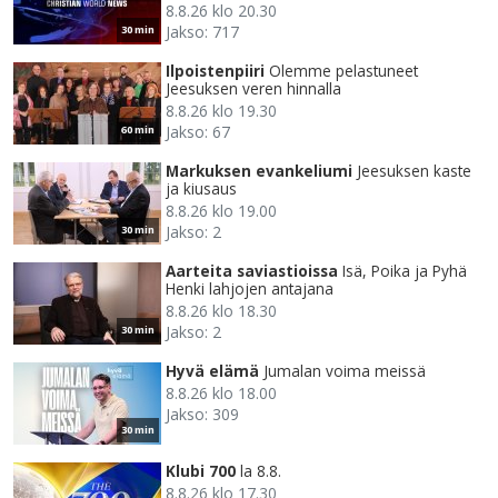
8.8.26 klo 20.30
Jakso: 717
30 min
Ilpoistenpiiri
Olemme pelastuneet
Jeesuksen veren hinnalla
8.8.26 klo 19.30
Jakso: 67
60 min
Markuksen evankeliumi
Jeesuksen kaste
ja kiusaus
8.8.26 klo 19.00
Jakso: 2
30 min
Aarteita saviastioissa
Isä, Poika ja Pyhä
Henki lahjojen antajana
8.8.26 klo 18.30
Jakso: 2
30 min
Hyvä elämä
Jumalan voima meissä
8.8.26 klo 18.00
Jakso: 309
30 min
Klubi 700
la 8.8.
8.8.26 klo 17.30