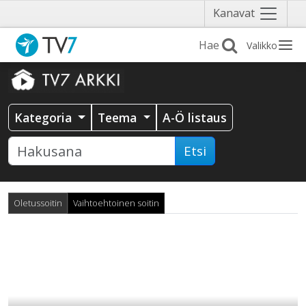
Näytä
Kanavat
valikko
Valikko
Kategoria
Teema
A-Ö listaus
Etsi
Oletussoitin
Vaihtoehtoinen soitin