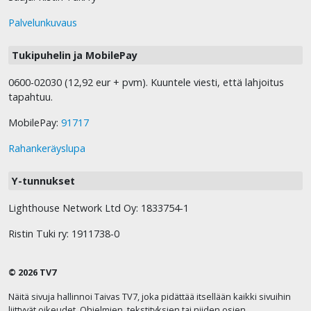
Palvelunkuvaus
Tukipuhelin ja MobilePay
0600-02030 (12,92 eur + pvm). Kuuntele viesti, että lahjoitus
tapahtuu.
MobilePay:
91717
Rahankeräyslupa
Y-tunnukset
Lighthouse Network Ltd Oy: 1833754-1
Ristin Tuki ry: 1911738-0
© 2026 TV7
Näitä sivuja hallinnoi Taivas TV7, joka pidättää itsellään kaikki sivuihin
liittyvät oikeudet. Ohjelmien, tekstityksien tai niiden osien