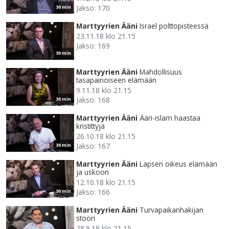
Jakso: 170
30 min
Marttyyrien Ääni
Israel polttopisteessä
23.11.18 klo 21.15
Jakso: 169
30 min
Marttyyrien Ääni
Mahdollisuus
tasapainoiseen elämään
9.11.18 klo 21.15
Jakso: 168
30 min
Marttyyrien Ääni
Ääri-islam haastaa
kristittyjä
26.10.18 klo 21.15
Jakso: 167
30 min
Marttyyrien Ääni
Lapsen oikeus elämään
ja uskoon
12.10.18 klo 21.15
Jakso: 166
30 min
Marttyyrien Ääni
Turvapaikanhakijan
stoori
28.9.18 klo 21.15