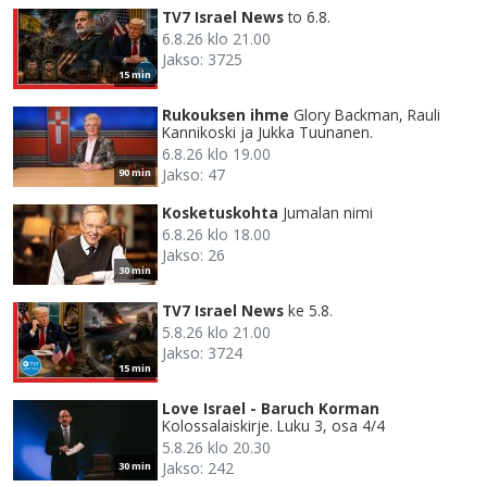
TV7 Israel News
to 6.8.
6.8.26 klo 21.00
Jakso: 3725
15 min
Rukouksen ihme
Glory Backman, Rauli
Kannikoski ja Jukka Tuunanen.
6.8.26 klo 19.00
Jakso: 47
90 min
Kosketuskohta
Jumalan nimi
6.8.26 klo 18.00
Jakso: 26
30 min
TV7 Israel News
ke 5.8.
5.8.26 klo 21.00
Jakso: 3724
15 min
Love Israel - Baruch Korman
Kolossalaiskirje. Luku 3, osa 4/4
5.8.26 klo 20.30
Jakso: 242
30 min