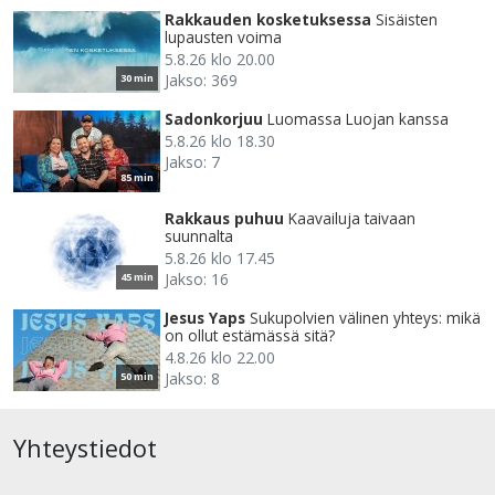
Rakkauden kosketuksessa
Sisäisten
lupausten voima
5.8.26 klo 20.00
Jakso: 369
30 min
Sadonkorjuu
Luomassa Luojan kanssa
5.8.26 klo 18.30
Jakso: 7
85 min
Rakkaus puhuu
Kaavailuja taivaan
suunnalta
5.8.26 klo 17.45
Jakso: 16
45 min
Jesus Yaps
Sukupolvien välinen yhteys: mikä
on ollut estämässä sitä?
4.8.26 klo 22.00
Jakso: 8
50 min
Yhteystiedot