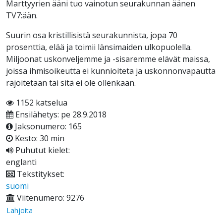
Marttyyrien ääni tuo vainotun seurakunnan äänen
TV7:ään.
Suurin osa kristillisistä seurakunnista, jopa 70
prosenttia, elää ja toimii länsimaiden ulkopuolella.
Miljoonat uskonveljemme ja -sisaremme elävät maissa,
joissa ihmisoikeutta ei kunnioiteta ja uskonnonvapautta
rajoitetaan tai sitä ei ole ollenkaan.
1152 katselua
Ensilähetys: pe 28.9.2018
Jaksonumero: 165
Kesto: 30 min
Puhutut kielet:
englanti
Tekstitykset:
suomi
Viitenumero: 9276
Lahjoita