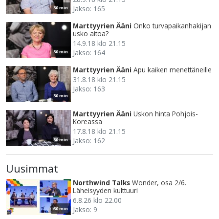
Jakso: 165
30 min
Marttyyrien Ääni
Onko turvapaikanhakijan
usko aitoa?
14.9.18 klo 21.15
Jakso: 164
30 min
Marttyyrien Ääni
Apu kaiken menettäneille
31.8.18 klo 21.15
Jakso: 163
30 min
Marttyyrien Ääni
Uskon hinta Pohjois-
Koreassa
17.8.18 klo 21.15
Jakso: 162
30 min
Uusimmat
Northwind Talks
Wonder, osa 2/6.
Läheisyyden kulttuuri
6.8.26 klo 22.00
Jakso: 9
60 min