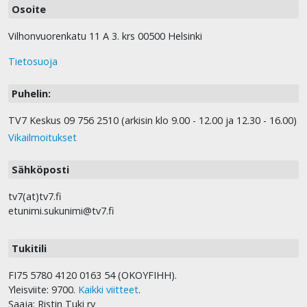
Osoite
Vilhonvuorenkatu 11 A 3. krs 00500 Helsinki
Tietosuoja
Puhelin:
TV7 Keskus 09 756 2510 (arkisin klo 9.00 - 12.00 ja 12.30 - 16.00)
Vikailmoitukset
Sähköposti
tv7(at)tv7.fi
etunimi.sukunimi@tv7.fi
Tukitili
FI75 5780 4120 0163 54 (OKOYFIHH).
Yleisviite: 9700.
Kaikki viitteet
.
Saaja: Ristin Tuki ry