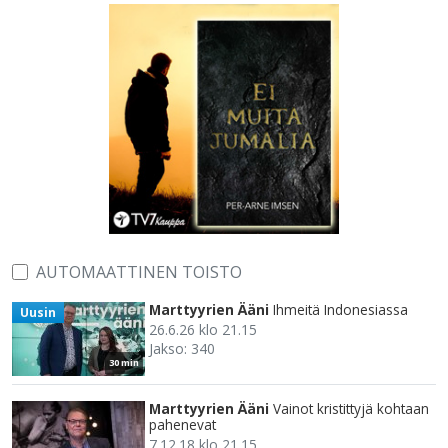
AUTOMAATTINEN TOISTO
Marttyyrien Ääni
Ihmeitä Indonesiassa
Uusin
26.6.26 klo 21.15
Jakso: 340
30 min
Marttyyrien Ääni
Vainot kristittyjä kohtaan
pahenevat
7.12.18 klo 21.15