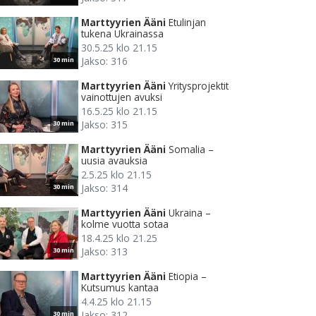
Marttyyrien Ääni
Etulinjan
tukena Ukrainassa
30.5.25 klo 21.15
Jakso: 316
30 min
Marttyyrien Ääni
Yritysprojektit
vainottujen avuksi
16.5.25 klo 21.15
Jakso: 315
30 min
Marttyyrien Ääni
Somalia –
uusia avauksia
2.5.25 klo 21.15
Jakso: 314
30 min
Marttyyrien Ääni
Ukraina –
kolme vuotta sotaa
18.4.25 klo 21.25
Jakso: 313
30 min
Marttyyrien Ääni
Etiopia –
Kutsumus kantaa
4.4.25 klo 21.15
Jakso: 312
30 min