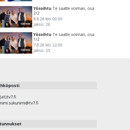
Yösoihtu
Te saatte voiman, osa
2/2
8.8.26 klo 00.00
Jakso: 26
120 min
Yösoihtu
Te saatte voiman, osa
1/2
7.8.26 klo 22.00
Jakso: 25
120 min
hköposti
(at)tv7.fi
nimi.sukunimi@tv7.fi
tunnukset