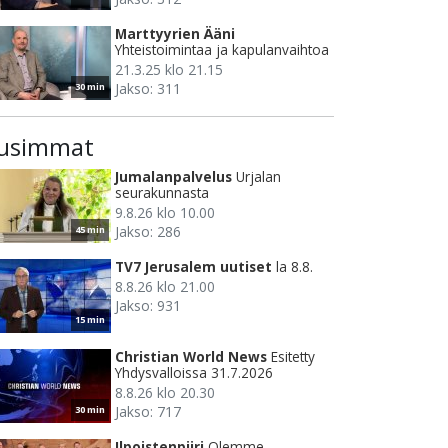
Marttyyrien Ääni
Yhteistoimintaa ja kapulanvaihtoa
21.3.25 klo 21.15
Jakso: 311
30 min
usimmat
Jumalanpalvelus
Urjalan
seurakunnasta
9.8.26 klo 10.00
Jakso: 286
45 min
TV7 Jerusalem uutiset
la 8.8.
8.8.26 klo 21.00
Jakso: 931
15 min
Christian World News
Esitetty
Yhdysvalloissa 31.7.2026
8.8.26 klo 20.30
Jakso: 717
30 min
Ilpoistenpiiri
Olemme