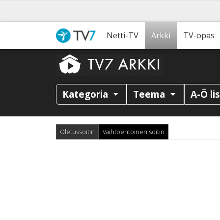
Netti-TV
Arkki
TV-opas
Kategoria
Teema
A-Ö li
Oletussoitin
Vaihtoehtoinen soitin