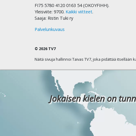
FI75 5780 4120 0163 54 (OKOYFIHH).
Yleisviite: 9700.
Kaikki viitteet
.
Saaja: Ristin Tuki ry
Palvelunkuvaus
© 2026 TV7
Näitä sivuja hallinnoi Taivas TV7, joka pidättää itsellään 
Jokaisen kielen on tunn