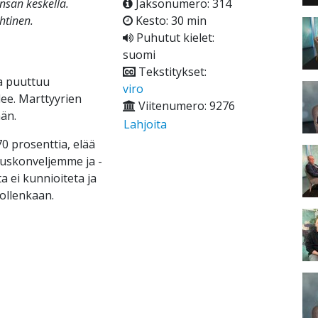
nsan keskellä.
Jaksonumero: 314
htinen.
Kesto: 30 min
Puhutut kielet:
suomi
Tekstitykset:
ta puuttuu
viro
ee. Marttyyrien
Viitenumero: 9276
än.
Lahjoita
70 prosenttia, elää
t uskonveljemme ja -
a ei kunnioiteta ja
 ollenkaan.