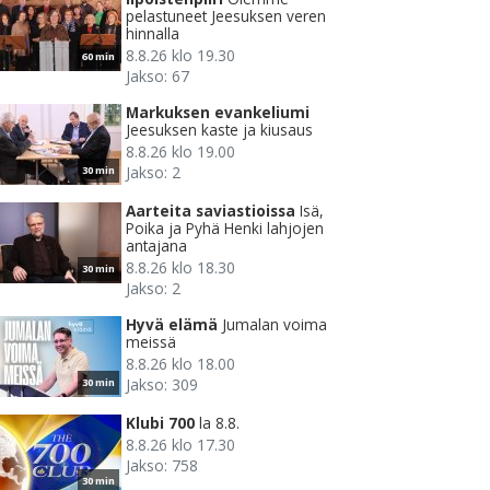
pelastuneet Jeesuksen veren
hinnalla
8.8.26 klo 19.30
60 min
Jakso: 67
Markuksen evankeliumi
Jeesuksen kaste ja kiusaus
8.8.26 klo 19.00
Jakso: 2
30 min
Aarteita saviastioissa
Isä,
Poika ja Pyhä Henki lahjojen
antajana
8.8.26 klo 18.30
30 min
Jakso: 2
Hyvä elämä
Jumalan voima
meissä
8.8.26 klo 18.00
Jakso: 309
30 min
Klubi 700
la 8.8.
8.8.26 klo 17.30
Jakso: 758
30 min