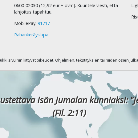
0600-02030 (12,92 eur + pvm). Kuuntele viesti, että
Lig
lahjoitus tapahtuu.
Ris
MobilePay:
91717
Rahankeräyslupa
kaikki sivuihin liittyvät oikeudet. Ohjelmien, tekstityksien tai niiden osien jul
ustettava Isän Jumalan kunniaksi: "J
(Fil. 2:11)