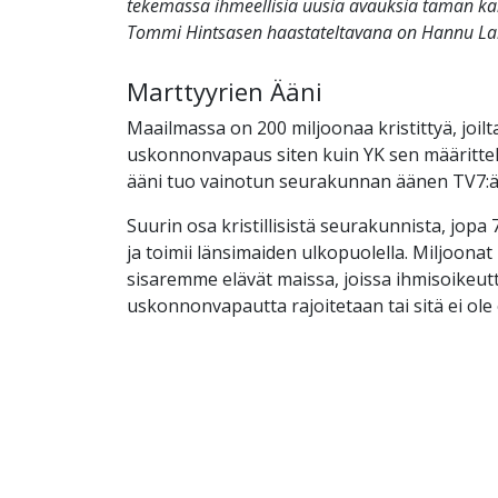
tekemässä ihmeellisiä uusia avauksia tämän ka
Tommi Hintsasen haastateltavana on Hannu La
Marttyyrien Ääni
Maailmassa on 200 miljoonaa kristittyä, joil
uskonnonvapaus siten kuin YK sen määrittel
ääni tuo vainotun seurakunnan äänen TV7:ä
Suurin osa kristillisistä seurakunnista, jopa 
ja toimii länsimaiden ulkopuolella. Miljoona
sisaremme elävät maissa, joissa ihmisoikeutt
uskonnonvapautta rajoitetaan tai sitä ei ole