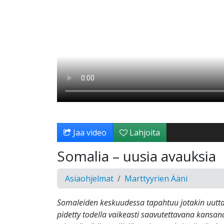
Jaa video
Lahjoita
Somalia – uusia avauksia
Asiaohjelmat
Marttyyrien Ääni
Somaleiden keskuudessa tapahtuu jotakin uutta
pidetty todella vaikeasti saavutettavana kansan