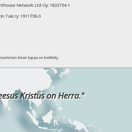
hthouse Network Ltd Oy: 1833754-1
tin Tuki ry: 1911738-0
kaiseminen ilman lupaa on kielletty.
eesus Kristus on Herra."