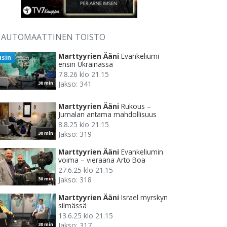
AUTOMAATTINEN TOISTO
Marttyyrien Ääni
Evankeliumi
usin
ensin Ukrainassa
7.8.26 klo 21.15
Jakso: 341
30 min
Marttyyrien Ääni
Rukous –
Jumalan antama mahdollisuus
8.8.25 klo 21.15
Jakso: 319
30 min
Marttyyrien Ääni
Evankeliumin
voima – vieraana Arto Boa
27.6.25 klo 21.15
Jakso: 318
30 min
Marttyyrien Ääni
Israel myrskyn
silmässä
13.6.25 klo 21.15
Jakso: 317
30 min