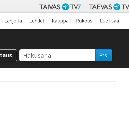
Lahjoita
Lehdet
Kauppa
Rukous
Lue lisää
staus
Etsi