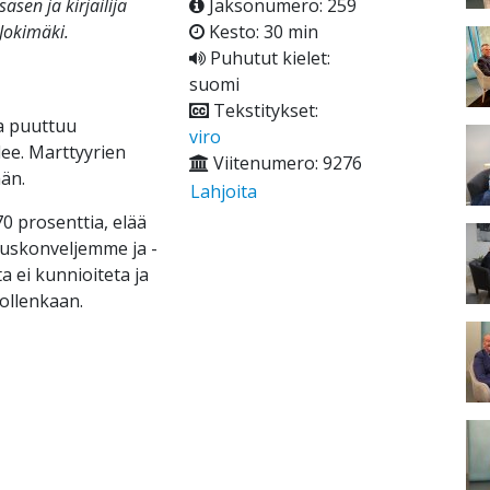
äsen ja kirjailija
Jaksonumero: 259
Jokimäki.
Kesto: 30 min
Puhutut kielet:
suomi
Tekstitykset:
ta puuttuu
viro
ee. Marttyyrien
Viitenumero: 9276
än.
Lahjoita
70 prosenttia, elää
t uskonveljemme ja -
a ei kunnioiteta ja
 ollenkaan.