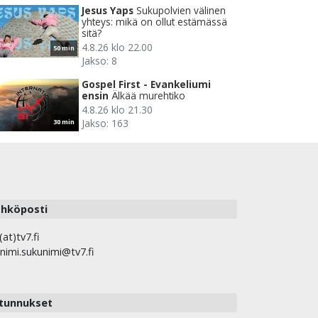
Jesus Yaps
Sukupolvien välinen
yhteys: mikä on ollut estämässä
sitä?
4.8.26 klo 22.00
50 min
Jakso: 8
Gospel First - Evankeliumi
ensin
Älkää murehtiko
4.8.26 klo 21.30
Jakso: 163
30 min
hköposti
(at)tv7.fi
nimi.sukunimi@tv7.fi
tunnukset