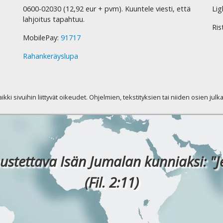
0600-02030 (12,92 eur + pvm). Kuuntele viesti, että
Lig
lahjoitus tapahtuu.
Ris
MobilePay:
91717
Rahankeräyslupa
kaikki sivuihin liittyvät oikeudet. Ohjelmien, tekstityksien tai niiden osien jul
ustettava Isän Jumalan kunniaksi: "J
(Fil. 2:11)