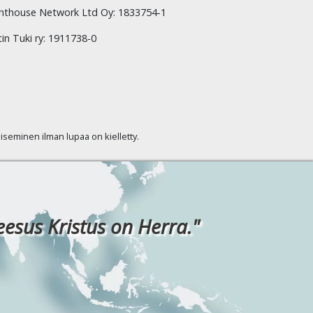
hthouse Network Ltd Oy: 1833754-1
tin Tuki ry: 1911738-0
kaiseminen ilman lupaa on kielletty.
eesus Kristus on Herra."