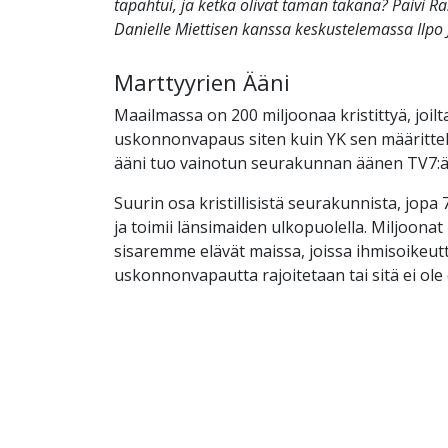
tapahtui, ja ketkä olivat tämän takana? Päivi Räs
Danielle Miettisen kanssa keskustelemassa Ilpo 
Marttyyrien Ääni
Maailmassa on 200 miljoonaa kristittyä, joil
uskonnonvapaus siten kuin YK sen määrittel
ääni tuo vainotun seurakunnan äänen TV7:ä
Suurin osa kristillisistä seurakunnista, jopa 
ja toimii länsimaiden ulkopuolella. Miljoona
sisaremme elävät maissa, joissa ihmisoikeutt
uskonnonvapautta rajoitetaan tai sitä ei ole