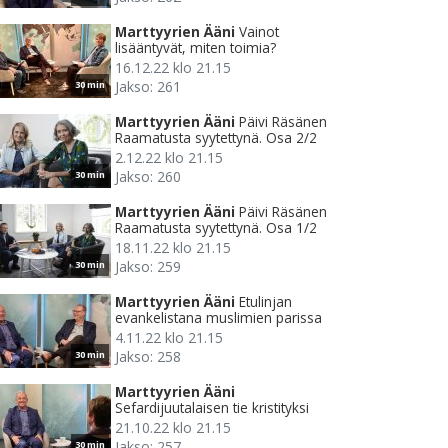
Marttyyrien Ääni
Vainot
lisääntyvät, miten toimia?
16.12.22 klo 21.15
Jakso: 261
30 min
Marttyyrien Ääni
Päivi Räsänen
Raamatusta syytettynä. Osa 2/2
2.12.22 klo 21.15
Jakso: 260
30 min
Marttyyrien Ääni
Päivi Räsänen
Raamatusta syytettynä. Osa 1/2
18.11.22 klo 21.15
Jakso: 259
30 min
Marttyyrien Ääni
Etulinjan
evankelistana muslimien parissa
4.11.22 klo 21.15
Jakso: 258
30 min
Marttyyrien Ääni
Sefardijuutalaisen tie kristityksi
21.10.22 klo 21.15
Jakso: 257
30 min