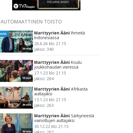
AUTOMAATTINEN TOISTO
Marttyyrien Ääni
Ihmeitä
usin
Indonesiassa
26.6.26 klo 21.15
Jakso: 340
30 min
Marttyyrien Ääni
Koulu
joukkohaudan vieressä
27.1.23 klo 21.15
Jakso: 264
15 min
Marttyyrien Ääni
Afrikasta
auttajaksi
13.1.23 klo 21.15
Jakso: 263
30 min
Marttyyrien Ääni
Särkyneestä
vainottujen auttajaksi
30.12.22 klo 21.15
Jakso: 262
30 min