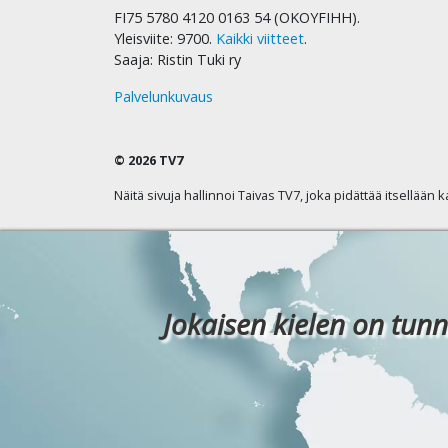
FI75 5780 4120 0163 54 (OKOYFIHH).
Yleisviite: 9700.
Kaikki viitteet
.
Saaja: Ristin Tuki ry
Palvelunkuvaus
© 2026 TV7
Näitä sivuja hallinnoi Taivas TV7, joka pidättää itsellään 
Jokaisen kielen on tunn