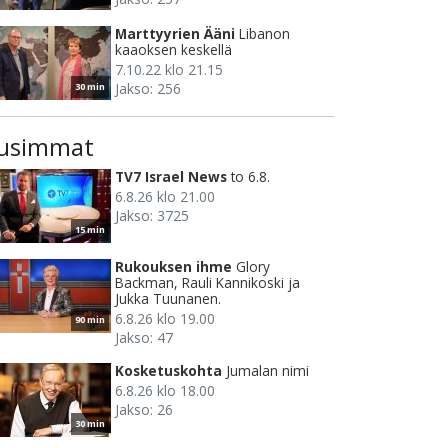
Marttyyrien Ääni
Libanon
kaaoksen keskellä
7.10.22 klo 21.15
Jakso: 256
30 min
usimmat
TV7 Israel News
to 6.8.
6.8.26 klo 21.00
Jakso: 3725
15 min
Rukouksen ihme
Glory
Backman, Rauli Kannikoski ja
Jukka Tuunanen.
6.8.26 klo 19.00
90 min
Jakso: 47
Kosketuskohta
Jumalan nimi
6.8.26 klo 18.00
Jakso: 26
30 min