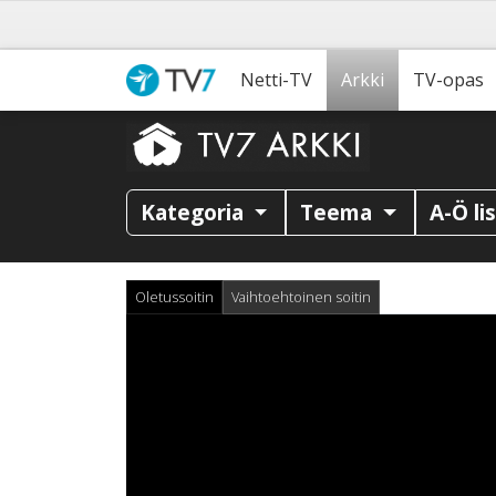
Netti-TV
Arkki
TV-opas
Kategoria
Teema
A-Ö li
Oletussoitin
Vaihtoehtoinen soitin