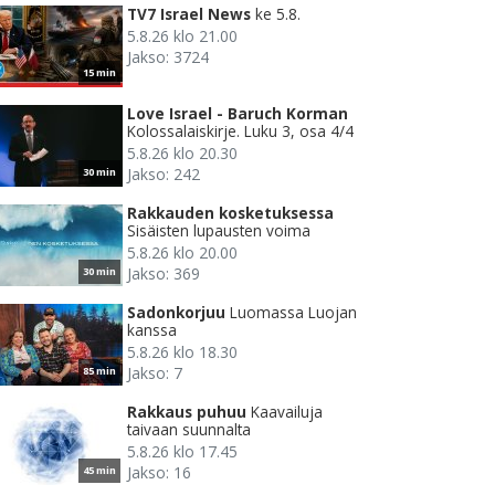
TV7 Israel News
ke 5.8.
5.8.26 klo 21.00
Jakso: 3724
15 min
Love Israel - Baruch Korman
Kolossalaiskirje. Luku 3, osa 4/4
5.8.26 klo 20.30
Jakso: 242
30 min
Rakkauden kosketuksessa
Sisäisten lupausten voima
5.8.26 klo 20.00
Jakso: 369
30 min
Sadonkorjuu
Luomassa Luojan
kanssa
5.8.26 klo 18.30
Jakso: 7
85 min
Rakkaus puhuu
Kaavailuja
taivaan suunnalta
5.8.26 klo 17.45
Jakso: 16
45 min