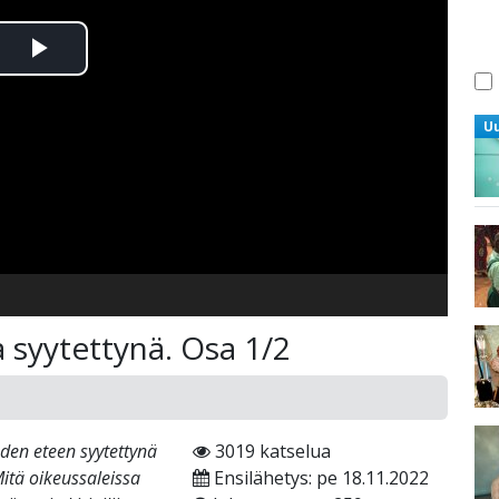
Toista
Video
U
 syytettynä. Osa 1/2
den eteen syytettynä
3019 katselua
Mitä oikeussaleissa
Ensilähetys: pe 18.11.2022