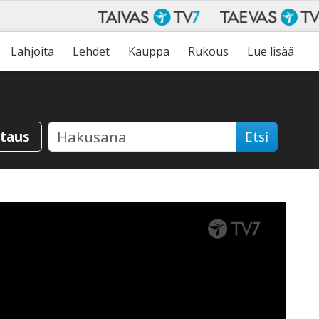
Lahjoita
Lehdet
Kauppa
Rukous
Lue lisää
staus
Etsi