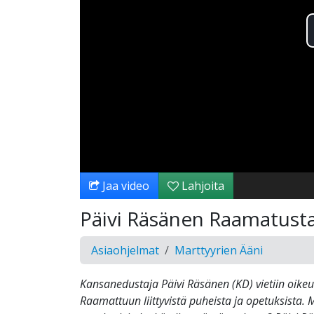
Jaa video
Lahjoita
Päivi Räsänen Raamatusta
Asiaohjelmat
Marttyyrien Ääni
Kansanedustaja Päivi Räsänen (KD) vietiin oikeu
Raamattuun liittyvistä puheista ja opetuksista. 