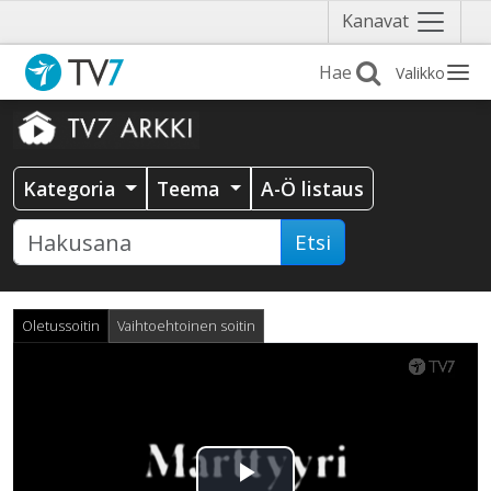
Näytä
Kanavat
valikko
Valikko
Kategoria
Teema
A-Ö listaus
Etsi
Oletussoitin
Vaihtoehtoinen soitin