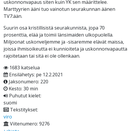
uskonnonvapaus siten kuin YK sen määrittelee.
Marttyyrien ääni tuo vainotun seurakunnan äänen
TV7:ään.
Suurin osa kristillisistä seurakunnista, jopa 70
prosenttia, elää ja toimii länsimaiden ulkopuolella.
Miljoonat uskonveljemme ja -sisaremme elävät maissa,
joissa ihmisoikeutta ei kunnioiteta ja uskonnonvapautta
rajoitetaan tai sitä ei ole ollenkaan.
1683 katselua
Ensilähetys: pe 12.2.2021
Jaksonumero: 220
Kesto: 30 min
Puhutut kielet:
suomi
Tekstitykset:
viro
Viitenumero: 9276