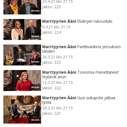
23.4.21 klo 21.15
Jakso: 225
30 min
Marttyyrien Ääni
Etulinjan rukoustuki
9.4.21 klo 21.15
Jakso: 224
30 min
Marttyyrien Ääni
Panttivankina Jeesuksen
tähden
26.3.21 klo 21.15
Jakso: 223
30 min
Marttyyrien Ääni
Toivonsa menettäneet
löytävät avun
12.3.21 klo 21.15
Jakso: 222
30 min
Marttyyrien Ääni
Uusi sukupolvi jatkaa
työtä
26.2.21 klo 21.15
Jakso: 221
30 min