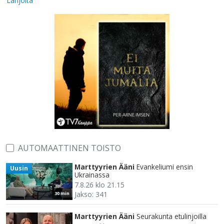
Lahjoita
AUTOMAATTINEN TOISTO
Marttyyrien Ääni
Evankeliumi ensin
Uusin
Ukrainassa
7.8.26 klo 21.15
Jakso: 341
30 min
Marttyyrien Ääni
Seurakunta etulinjoilla