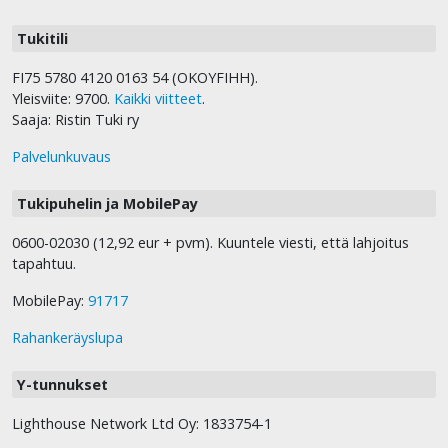
Tukitili
FI75 5780 4120 0163 54 (OKOYFIHH).
Yleisviite: 9700.
Kaikki viitteet
.
Saaja: Ristin Tuki ry
Palvelunkuvaus
Tukipuhelin ja MobilePay
0600-02030 (12,92 eur + pvm). Kuuntele viesti, että lahjoitus
tapahtuu.
MobilePay:
91717
Rahankeräyslupa
Y-tunnukset
Lighthouse Network Ltd Oy: 1833754-1