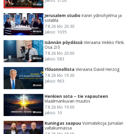
Jakso: 3726
15 min
Jerusalem studio
Iranin ydinohjelma ja
sotatila
7.8.26 klo 20.30
Jakso: 1035
30 min
Isännän pöydässä
Vieraana Veikko Flink.
Osa 2/3
7.8.26 klo 20.00
Jakso: 583
30 min
Yliluonnollista
Vieraana David Herzog
7.8.26 klo 19.30
Jakso: 963
30 min
Henkien sota – tie vapauteen
Maailmankuvan muutos
7.8.26 klo 19.00
Jakso: 10
30 min
Kuningas saapuu
Voimatekoja Jumalan
valtakunnassa
7.8.26 klo 18.15