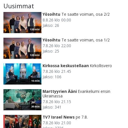
Uusimmat
Yösoihtu
Te saatte voiman, osa 2/2
8.8.26 klo 00.00
Jakso: 26
120 min
Yösoihtu
Te saatte voiman, osa 1/2
7.8.26 klo 22.00
Jakso: 25
120 min
Kirkossa keskustellaan
Kirkollisvero
7.8.26 klo 21.45
Jakso: 106
15 min
Marttyyrien Ääni
Evankeliumi ensin
Ukrainassa
7.8.26 klo 21.15
Jakso: 341
30 min
TV7 Israel News
pe 7.8.
7.8.26 klo 21.00