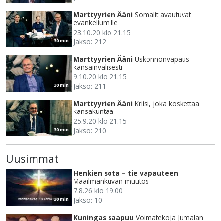
Marttyyrien Ääni
Somalit avautuvat
evankeliumille
23.10.20 klo 21.15
Jakso: 212
30 min
Marttyyrien Ääni
Uskonnonvapaus
kansainvälisesti
9.10.20 klo 21.15
Jakso: 211
30 min
Marttyyrien Ääni
Kriisi, joka koskettaa
kansakuntaa
25.9.20 klo 21.15
Jakso: 210
30 min
Uusimmat
Henkien sota – tie vapauteen
Maailmankuvan muutos
7.8.26 klo 19.00
Jakso: 10
30 min
Kuningas saapuu
Voimatekoja Jumalan