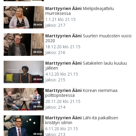
Marttyyrien Ääni
Mielipideajattelu
murroksessa
1.1.21 klo 21.15
Jakso: 217
30 min
Marttyyrien Ääni
Suurten muutosten vuosi
2020
18.12.20 klo 21.15
Jakso: 216
30 min
Marttyyrien Ääni
Satakielen laulu kuuluu
jälleen
4.12.20 klo 21.15
Jakso: 215
30 min
Marttyyrien Ääni
Korean niemimaa
polttopisteessä
20.11.20 klo 21.15
Jakso: 214
30 min
Marttyyrien Ääni
Lähi-itä paikallisen
kristityn silmin
6.11.20 klo 21.15
Jakso: 213
30 min