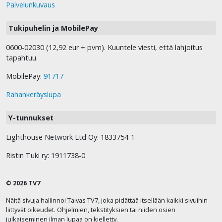
Palvelunkuvaus
Tukipuhelin ja MobilePay
0600-02030 (12,92 eur + pvm). Kuuntele viesti, että lahjoitus
tapahtuu.
MobilePay:
91717
Rahankeräyslupa
Y-tunnukset
Lighthouse Network Ltd Oy: 1833754-1
Ristin Tuki ry: 1911738-0
© 2026 TV7
Näitä sivuja hallinnoi Taivas TV7, joka pidättää itsellään kaikki sivuihin
liittyvät oikeudet. Ohjelmien, tekstityksien tai niiden osien
julkaiseminen ilman lupaa on kielletty.