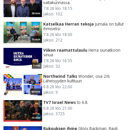
valtakunnassa
7.8.26 klo 18.15
Jakso: 102
30 min
Katselkaa Herran tekoja
Jumala on tullut
ihmiseksi
7.8.26 klo 18.00
Jakso: 212
15 min
Viikon raamattulaulu
Herra siunatkoon
sinua
7.8.26 klo 16.55
Jakso: 32
5 min
Northwind Talks
Wonder, osa 2/6.
Läheisyyden kulttuuri
6.8.26 klo 22.00
Jakso: 9
60 min
TV7 Israel News
to 6.8.
6.8.26 klo 21.00
Jakso: 3725
15 min
Rukouksen ihme
Glory Backman, Rauli