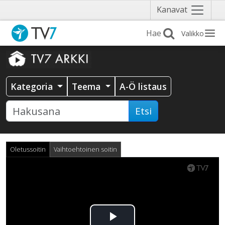
Näytä
Kanavat
valikko
Valikko
Kategoria
Teema
A-Ö listaus
Etsi
Oletussoitin
Vaihtoehtoinen soitin