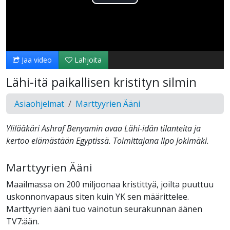
Toista
Video
Jaa video
Lahjoita
Lähi-itä paikallisen kristityn silmin
Asiaohjelmat
Marttyyrien Ääni
Ylilääkäri Ashraf Benyamin avaa Lähi-idän tilanteita ja
kertoo elämästään Egyptissä. Toimittajana Ilpo Jokimäki.
Marttyyrien Ääni
Maailmassa on 200 miljoonaa kristittyä, joilta puuttuu
uskonnonvapaus siten kuin YK sen määrittelee.
Marttyyrien ääni tuo vainotun seurakunnan äänen
TV7:ään.