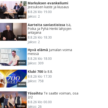
Markuksen evankeliumi
Jeesuksen kaste ja kiusaus
8.8.26 klo 19.00
Jakso: 2
30 min
Aarteita saviastioissa
Isä,
Poika ja Pyhä Henki lahjojen
antajana
8.8.26 klo 18.30
30 min
Jakso: 2
Hyvä elämä
Jumalan voima
meissä
8.8.26 klo 18.00
Jakso: 309
30 min
Klubi 700
la 8.8.
8.8.26 klo 17.30
Jakso: 758
30 min
Yösoihtu
Te saatte voiman, osa
2/2
8.8.26 klo 00.00
Jakso: 26
120 min