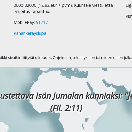
0600-02030 (12,92 eur + pvm). Kuuntele viesti, että
Lig
lahjoitus tapahtuu.
Ris
MobilePay:
91717
Rahankeräyslupa
kaikki sivuihin liittyvät oikeudet. Ohjelmien, tekstityksien tai niiden osien jul
ustettava Isän Jumalan kunniaksi: "J
(Fil. 2:11)