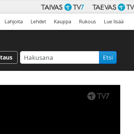
Lahjoita
Lehdet
Kauppa
Rukous
Lue lisää
staus
Etsi