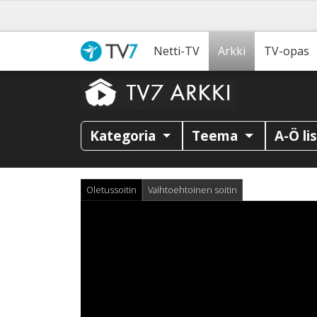
Netti-TV
Arkki
TV-opas
Kategoria
Teema
A-Ö li
Oletussoitin
Vaihtoehtoinen soitin