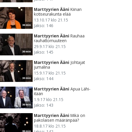
Marttyyrien Ääni
Kiinan
kotiseurakunta elää
13.10.17 klo 21.15
Jakso: 146
30 min
Marttyyrien Ääni
Rauhaa
rauhattomuuteen
29.9.17 klo 21.15
Jakso: 145
30 min
Marttyyrien Ääni
Johtajat
jumalina
15.9.17 klo 21.15
Jakso: 144
30 min
Marttyyrien Ääni
Apua Lähi-
itään
1.9.17 klo 21.15
Jakso: 143
30 min
Marttyyrien Ääni
Mikä on
pakolaisen määränpää?
18.8.17 klo 21.15
Jakso: 142
30 min