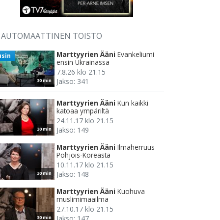
AUTOMAATTINEN TOISTO
Marttyyrien Ääni
Evankeliumi
usin
ensin Ukrainassa
7.8.26 klo 21.15
Jakso: 341
30 min
Marttyyrien Ääni
Kun kaikki
katoaa ympäriltä
24.11.17 klo 21.15
Jakso: 149
30 min
Marttyyrien Ääni
Ilmaherruus
Pohjois-Koreasta
10.11.17 klo 21.15
Jakso: 148
30 min
Marttyyrien Ääni
Kuohuva
muslimimaailma
27.10.17 klo 21.15
Jakso: 147
30 min