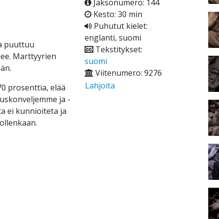
Jaksonumero: 144
Kesto: 30 min
Puhutut kielet:
englanti, suomi
ta puuttuu
Tekstitykset:
ee. Marttyyrien
suomi
än.
Viitenumero: 9276
Lahjoita
70 prosenttia, elää
t uskonveljemme ja -
a ei kunnioiteta ja
 ollenkaan.