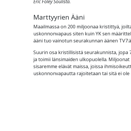
Eric Foley Soulista.
Marttyyrien Ääni
Maailmassa on 200 miljoonaa kristittyä, joil
uskonnonvapaus siten kuin YK sen määrittel
ääni tuo vainotun seurakunnan äänen TV7:ä
Suurin osa kristillisistä seurakunnista, jopa 
ja toimii länsimaiden ulkopuolella. Miljoona
sisaremme elävät maissa, joissa ihmisoikeutt
uskonnonvapautta rajoitetaan tai sitä ei ole