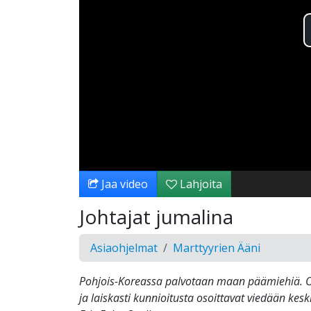
Jaa video
Lahjoita
Johtajat jumalina
Asiaohjelmat
Marttyyrien Ääni
Pohjois-Koreassa palvotaan maan päämiehiä. Op
ja laiskasti kunnioitusta osoittavat viedään keskit