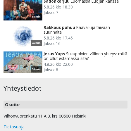
Sadonkorjuu
Luomassa Luojan kanssa
5.8.26 klo 18.30
Jakso: 7
85 min
Rakkaus puhuu
Kaavailuja taivaan
suunnalta
5.8.26 klo 17.45
Jakso: 16
45 min
Jesus Yaps
Sukupolvien välinen yhteys: mikä
on ollut estämässä sitä?
4.8.26 klo 22.00
Jakso: 8
50 min
Yhteystiedot
Osoite
Vilhonvuorenkatu 11 A 3. krs 00500 Helsinki
Tietosuoja