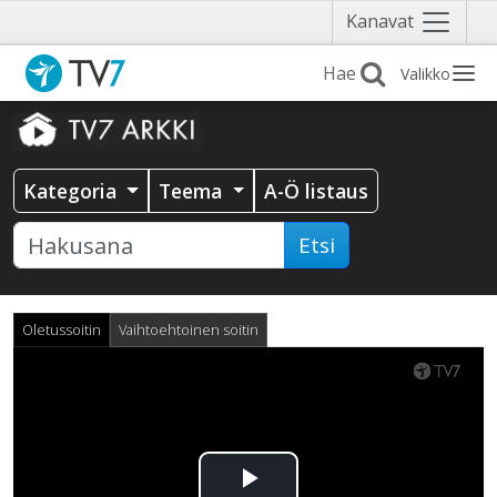
Näytä
Kanavat
valikko
Valikko
Kategoria
Teema
A-Ö listaus
Etsi
Oletussoitin
Vaihtoehtoinen soitin