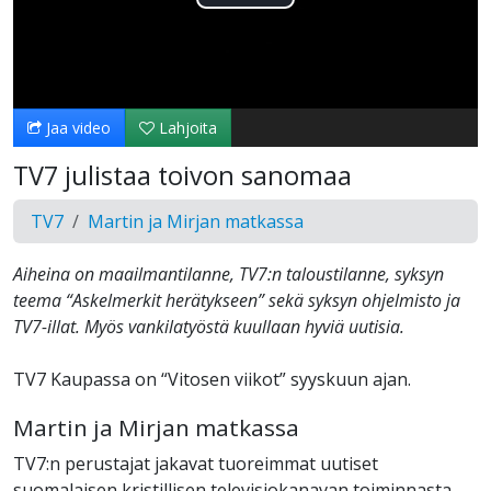
Toista
Video
Jaa video
Lahjoita
TV7 julistaa toivon sanomaa
TV7
Martin ja Mirjan matkassa
Aiheina on maailmantilanne, TV7:n taloustilanne, syksyn
teema “Askelmerkit herätykseen” sekä syksyn ohjelmisto ja
TV7-illat. Myös vankilatyöstä kuullaan hyviä uutisia.
TV7 Kaupassa on “Vitosen viikot” syyskuun ajan.
Martin ja Mirjan matkassa
TV7:n perustajat jakavat tuoreimmat uutiset
suomalaisen kristillisen televisiokanavan toiminnasta,