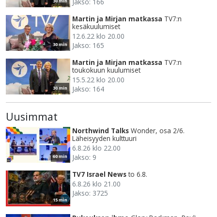
Jakso: 166
30 min
Martin ja Mirjan matkassa
TV7:n
kesäkuulumiset
12.6.22 klo 20.00
Jakso: 165
30 min
Martin ja Mirjan matkassa
TV7:n
toukokuun kuulumiset
15.5.22 klo 20.00
Jakso: 164
30 min
Uusimmat
Northwind Talks
Wonder, osa 2/6.
Läheisyyden kulttuuri
6.8.26 klo 22.00
Jakso: 9
60 min
TV7 Israel News
to 6.8.
6.8.26 klo 21.00
Jakso: 3725
15 min