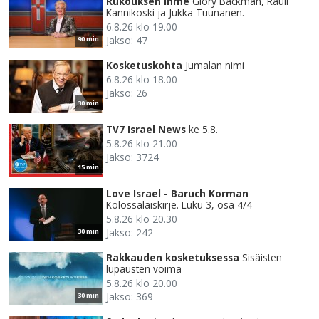
Rukouksen ihme
Glory Backman, Rauli
Kannikoski ja Jukka Tuunanen.
6.8.26 klo 19.00
Jakso: 47
90 min
Kosketuskohta
Jumalan nimi
6.8.26 klo 18.00
Jakso: 26
30 min
TV7 Israel News
ke 5.8.
5.8.26 klo 21.00
Jakso: 3724
15 min
Love Israel - Baruch Korman
Kolossalaiskirje. Luku 3, osa 4/4
5.8.26 klo 20.30
Jakso: 242
30 min
Rakkauden kosketuksessa
Sisäisten
lupausten voima
5.8.26 klo 20.00
Jakso: 369
30 min