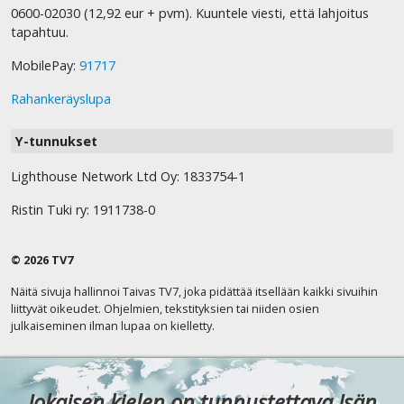
0600-02030 (12,92 eur + pvm). Kuuntele viesti, että lahjoitus
tapahtuu.
MobilePay:
91717
Rahankeräyslupa
Y-tunnukset
Lighthouse Network Ltd Oy: 1833754-1
Ristin Tuki ry: 1911738-0
© 2026 TV7
Näitä sivuja hallinnoi Taivas TV7, joka pidättää itsellään kaikki sivuihin
liittyvät oikeudet. Ohjelmien, tekstityksien tai niiden osien
julkaiseminen ilman lupaa on kielletty.
Jokaisen kielen on tunnustettava Isän