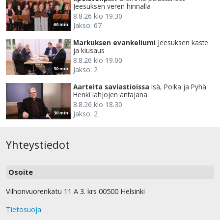
Jeesuksen veren hinnalla
8.8.26 klo 19.30
Jakso: 67
60 min
Markuksen evankeliumi
Jeesuksen kaste
ja kiusaus
8.8.26 klo 19.00
Jakso: 2
30 min
Aarteita saviastioissa
Isä, Poika ja Pyhä
Henki lahjojen antajana
8.8.26 klo 18.30
Jakso: 2
30 min
Yhteystiedot
Osoite
Vilhonvuorenkatu 11 A 3. krs 00500 Helsinki
Tietosuoja