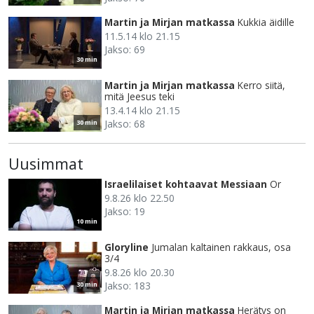
Martin ja Mirjan matkassa
Kukkia äidille
11.5.14 klo 21.15
Jakso: 69
30 min
Martin ja Mirjan matkassa
Kerro siitä,
mitä Jeesus teki
13.4.14 klo 21.15
Jakso: 68
30 min
Uusimmat
Israelilaiset kohtaavat Messiaan
Or
9.8.26 klo 22.50
Jakso: 19
10 min
Gloryline
Jumalan kaltainen rakkaus, osa
3/4
9.8.26 klo 20.30
Jakso: 183
30 min
Martin ja Mirjan matkassa
Herätys on