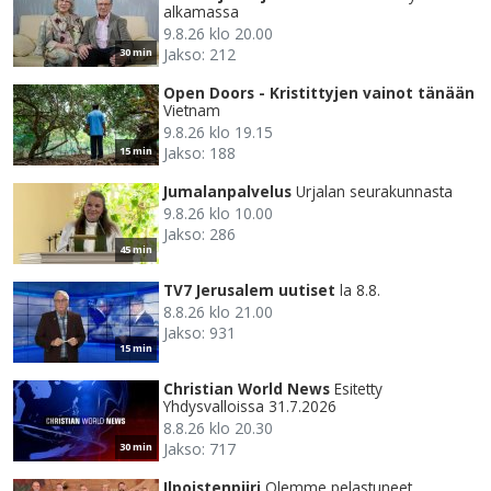
alkamassa
9.8.26 klo 20.00
Jakso: 212
30 min
Open Doors - Kristittyjen vainot tänään
Vietnam
9.8.26 klo 19.15
Jakso: 188
15 min
Jumalanpalvelus
Urjalan seurakunnasta
9.8.26 klo 10.00
Jakso: 286
45 min
TV7 Jerusalem uutiset
la 8.8.
8.8.26 klo 21.00
Jakso: 931
15 min
Christian World News
Esitetty
Yhdysvalloissa 31.7.2026
8.8.26 klo 20.30
Jakso: 717
30 min
Ilpoistenpiiri
Olemme pelastuneet