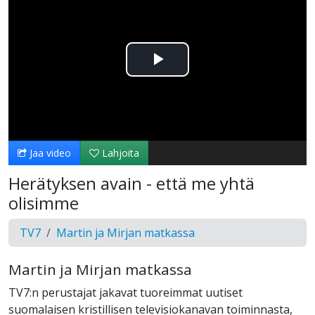
Toista
Video
Jaa video
Lahjoita
Herätyksen avain - että me yhtä
olisimme
TV7
Martin ja Mirjan matkassa
Martin ja Mirjan matkassa
TV7:n perustajat jakavat tuoreimmat uutiset
suomalaisen kristillisen televisiokanavan toiminnasta,