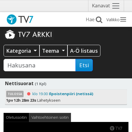
Näytä
Kanavat
valikko
Valikko
Kategoria
Teema
A-Ö listaus
Etsi
Nettisuorat
(1 Kpl)
klo 19.00
Ilpoistenpiiri (netissä)
TULOSSA
1pv 12h 28m 23s
Lähetykseen
Oletussoitin
Vaihtoehtoinen soitin