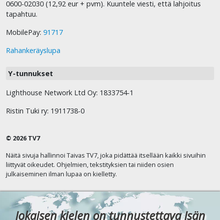
0600-02030 (12,92 eur + pvm). Kuuntele viesti, että lahjoitus
tapahtuu.
MobilePay:
91717
Rahankeräyslupa
Y-tunnukset
Lighthouse Network Ltd Oy: 1833754-1
Ristin Tuki ry: 1911738-0
© 2026 TV7
Näitä sivuja hallinnoi Taivas TV7, joka pidättää itsellään kaikki sivuihin
liittyvät oikeudet. Ohjelmien, tekstityksien tai niiden osien
julkaiseminen ilman lupaa on kielletty.
Jokaisen kielen on tunnustettava Isän