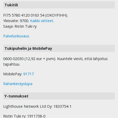
Tukitili
FI75 5780 4120 0163 54 (OKOYFIHH).
Yleisviite: 9700.
Kaikki viitteet
.
Saaja: Ristin Tuki ry
Palvelunkuvaus
Tukipuhelin ja MobilePay
0600-02030 (12,92 eur + pvm). Kuuntele viesti, että lahjoitus
tapahtuu.
MobilePay:
91717
Rahankeräyslupa
Y-tunnukset
Lighthouse Network Ltd Oy: 1833754-1
Ristin Tuki ry: 1911738-0