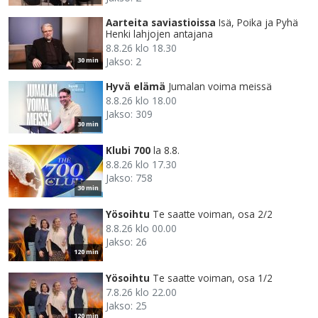
Aarteita saviastioissa
Isä, Poika ja Pyhä
Henki lahjojen antajana
8.8.26 klo 18.30
Jakso: 2
30 min
Hyvä elämä
Jumalan voima meissä
8.8.26 klo 18.00
Jakso: 309
30 min
Klubi 700
la 8.8.
8.8.26 klo 17.30
Jakso: 758
30 min
Yösoihtu
Te saatte voiman, osa 2/2
8.8.26 klo 00.00
Jakso: 26
120 min
Yösoihtu
Te saatte voiman, osa 1/2
7.8.26 klo 22.00
Jakso: 25
120 min