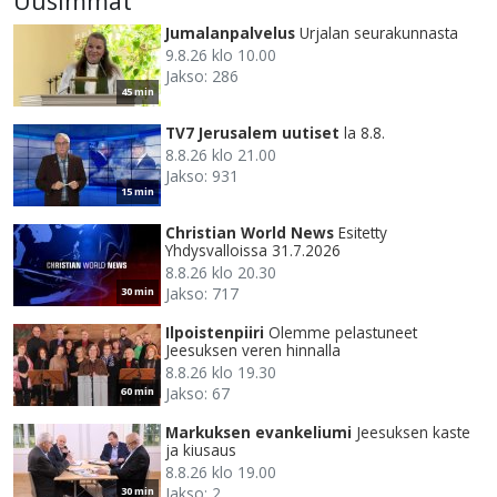
Uusimmat
Jumalanpalvelus
Urjalan seurakunnasta
9.8.26 klo 10.00
Jakso: 286
45 min
TV7 Jerusalem uutiset
la 8.8.
8.8.26 klo 21.00
Jakso: 931
15 min
Christian World News
Esitetty
Yhdysvalloissa 31.7.2026
8.8.26 klo 20.30
Jakso: 717
30 min
Ilpoistenpiiri
Olemme pelastuneet
Jeesuksen veren hinnalla
8.8.26 klo 19.30
Jakso: 67
60 min
Markuksen evankeliumi
Jeesuksen kaste
ja kiusaus
8.8.26 klo 19.00
Jakso: 2
30 min