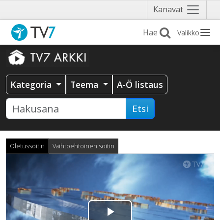
Näytä
Kanavat
valikko
Valikko
Kategoria
Teema
A-Ö listaus
Etsi
Oletussoitin
Vaihtoehtoinen soitin