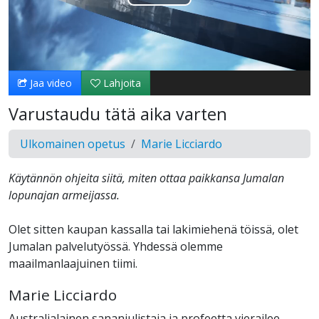
Toista
Video
Jaa video
Lahjoita
Varustaudu tätä aika varten
Ulkomainen opetus
Marie Licciardo
Käytännön ohjeita siitä, miten ottaa paikkansa Jumalan
lopunajan armeijassa.
Olet sitten kaupan kassalla tai lakimiehenä töissä, olet
Jumalan palvelutyössä. Yhdessä olemme
maailmanlaajuinen tiimi.
Marie Licciardo
Australialainen sananjulistaja ja profeetta vierailee