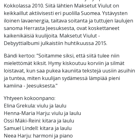
Kokkolassa 2010. Siitä lähtien Maksetut Viulut on
keikkaillut aktiivisesti eri puolilla Suomea. Ystävysten
iloinen lavaenergia, taitava soitanta ja tuttujen laulujen
sanoma Herrasta Jeesuksesta, ovat koskettaneet
kaikenikäisiä kuulijoita. Maksetut Viulut -
Debyyttialbumi julkaistiin huhtikuussa 2015.
Bändi kertoo: ”Soitamme siksi, että siitä tulee niin
mielettömät kiksit. Hymy kiskoutuu korviin ja silmät
loistavat, kun saa pukea kauniita tekstejä uusiin asuihin
ja tuntea, miten kuulijan sydämessä lämpiää pieni
kamiina - Jeesuksesta."
Yhtyeen kokoonpano:
Elina Grekula: viulu ja laulu
Henna-Maria Harju: viulu ja laulu
Ossi Mäki-Reini: kitara ja laulu
Samuel Lindell: kitara ja laulu
Neea Harju: harmoni ja piano