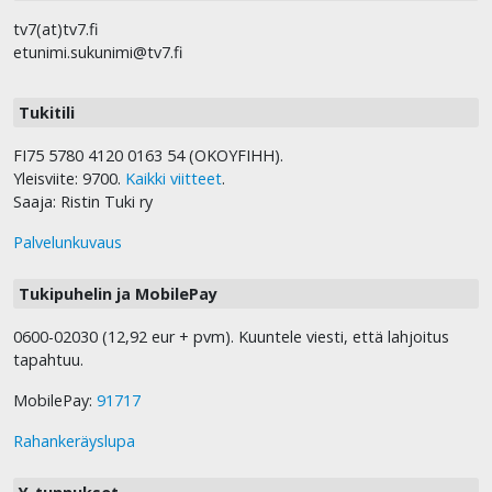
tv7(at)tv7.fi
etunimi.sukunimi@tv7.fi
Tukitili
FI75 5780 4120 0163 54 (OKOYFIHH).
Yleisviite: 9700.
Kaikki viitteet
.
Saaja: Ristin Tuki ry
Palvelunkuvaus
Tukipuhelin ja MobilePay
0600-02030 (12,92 eur + pvm). Kuuntele viesti, että lahjoitus
tapahtuu.
MobilePay:
91717
Rahankeräyslupa