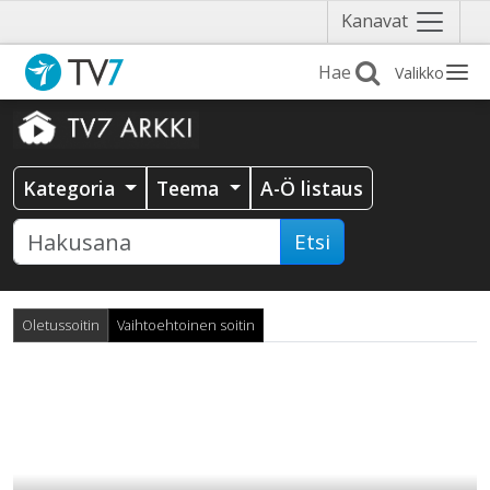
Näytä
Kanavat
valikko
Valikko
Kategoria
Teema
A-Ö listaus
Etsi
Oletussoitin
Vaihtoehtoinen soitin