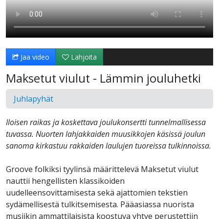
Jaa video
Lahjoita
Maksetut viulut - Lämmin jouluhetki
Juhlapyhät
Iloisen raikas ja koskettava joulukonsertti tunnelmallisessa
tuvassa. Nuorten lahjakkaiden muusikkojen käsissä joulun
sanoma kirkastuu rakkaiden laulujen tuoreissa tulkinnoissa.
Groove folkiksi tyylinsä määrittelevä Maksetut viulut
nauttii hengellisten klassikoiden
uudelleensovittamisesta sekä ajattomien tekstien
sydämellisestä tulkitsemisesta. Pääasiassa nuorista
musiikin ammattilaisista koostuva yhtye perustettiin