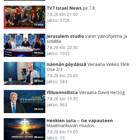
TV7 Israel News
pe 7.8.
7.8.26 klo 21.00
Jakso: 3726
15 min
Jerusalem studio
Iranin ydinohjelma ja
sotatila
7.8.26 klo 20.30
Jakso: 1035
30 min
Isännän pöydässä
Vieraana Veikko Flink.
Osa 2/3
7.8.26 klo 20.00
Jakso: 583
30 min
Yliluonnollista
Vieraana David Herzog
7.8.26 klo 19.30
Jakso: 963
30 min
Henkien sota – tie vapauteen
Maailmankuvan muutos
7.8.26 klo 19.00
Jakso: 10
30 min