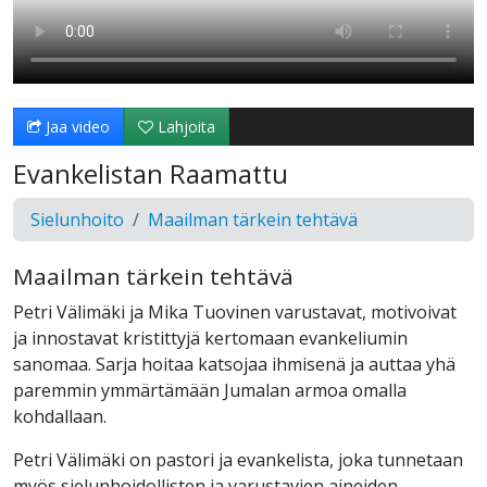
Jaa video
Lahjoita
Evankelistan Raamattu
Sielunhoito
Maailman tärkein tehtävä
Maailman tärkein tehtävä
Petri Välimäki ja Mika Tuovinen varustavat, motivoivat
ja innostavat kristittyjä kertomaan evankeliumin
sanomaa. Sarja hoitaa katsojaa ihmisenä ja auttaa yhä
paremmin ymmärtämään Jumalan armoa omalla
kohdallaan.
Petri Välimäki on pastori ja evankelista, joka tunnetaan
myös sielunhoidollisten ja varustavien aineiden