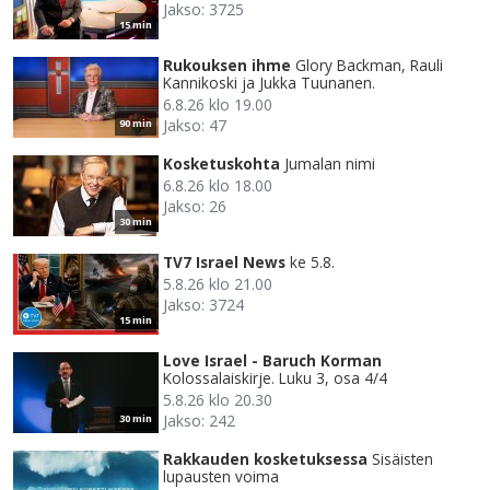
Jakso: 3725
15 min
Rukouksen ihme
Glory Backman, Rauli
Kannikoski ja Jukka Tuunanen.
6.8.26 klo 19.00
Jakso: 47
90 min
Kosketuskohta
Jumalan nimi
6.8.26 klo 18.00
Jakso: 26
30 min
TV7 Israel News
ke 5.8.
5.8.26 klo 21.00
Jakso: 3724
15 min
Love Israel - Baruch Korman
Kolossalaiskirje. Luku 3, osa 4/4
5.8.26 klo 20.30
Jakso: 242
30 min
Rakkauden kosketuksessa
Sisäisten
lupausten voima