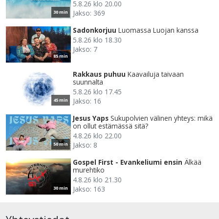
5.8.26 klo 20.00
Jakso: 369
30 min
Sadonkorjuu
Luomassa Luojan kanssa
5.8.26 klo 18.30
Jakso: 7
85 min
Rakkaus puhuu
Kaavailuja taivaan
suunnalta
5.8.26 klo 17.45
Jakso: 16
45 min
Jesus Yaps
Sukupolvien välinen yhteys: mikä
on ollut estämässä sitä?
4.8.26 klo 22.00
Jakso: 8
50 min
Gospel First - Evankeliumi ensin
Älkää
murehtiko
4.8.26 klo 21.30
Jakso: 163
30 min