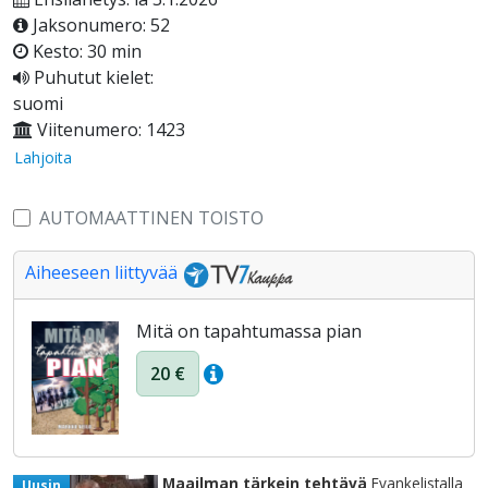
Jaksonumero: 52
Kesto: 30 min
Puhutut kielet:
suomi
Viitenumero: 1423
Lahjoita
AUTOMAATTINEN TOISTO
Aiheeseen liittyvää
Mitä on tapahtumassa pian
20 €
Maailman tärkein tehtävä
Evankelistalla
Uusin