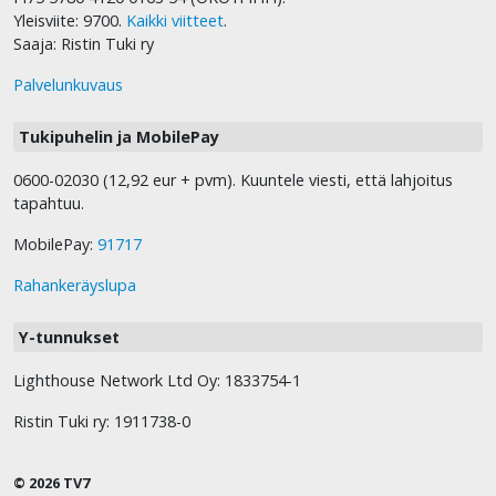
Yleisviite: 9700.
Kaikki viitteet
.
Saaja: Ristin Tuki ry
Palvelunkuvaus
Tukipuhelin ja MobilePay
0600-02030 (12,92 eur + pvm). Kuuntele viesti, että lahjoitus
tapahtuu.
MobilePay:
91717
Rahankeräyslupa
Y-tunnukset
Lighthouse Network Ltd Oy: 1833754-1
Ristin Tuki ry: 1911738-0
© 2026 TV7