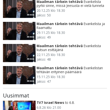
Maailman tärkein tehtävä
Evankelista
pyrkii sinne, missä Jeesusta ei vielä tunneta
20.12.25 klo 18.30
Jakso: 50
30 min
Maailman tärkein tehtävä
Evankelista ja
Raamattu
29.11.25 klo 18.30
Jakso: 49
30 min
Maailman tärkein tehtävä
Evankelista
kutsun esittäjänä
22.11.25 klo 18.30
Jakso: 48
30 min
Maailman tärkein tehtävä
Evankelistan
tehtävän erityinen päämäärä
15.11.25 klo 18.30
Jakso: 47
30 min
Uusimmat
TV7 Israel News
to 6.8.
6.8.26 klo 21.00