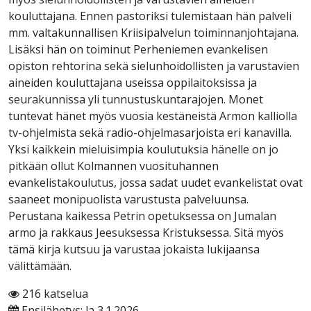
kouluttajana. Ennen pastoriksi tulemistaan hän palveli
mm. valtakunnallisen Kriisipalvelun toiminnanjohtajana.
Lisäksi hän on toiminut Perheniemen evankelisen
opiston rehtorina sekä sielunhoidollisten ja varustavien
aineiden kouluttajana useissa oppilaitoksissa ja
seurakunnissa yli tunnustuskuntarajojen. Monet
tuntevat hänet myös vuosia kestäneistä Armon kalliolla
tv-ohjelmista sekä radio-ohjelmasarjoista eri kanavilla.
Yksi kaikkein mieluisimpia koulutuksia hänelle on jo
pitkään ollut Kolmannen vuosituhannen
evankelistakoulutus, jossa sadat uudet evankelistat ovat
saaneet monipuolista varustusta palveluunsa.
Perustana kaikessa Petrin opetuksessa on Jumalan
armo ja rakkaus Jeesuksessa Kristuksessa. Sitä myös
tämä kirja kutsuu ja varustaa jokaista lukijaansa
välittämään.
216 katselua
Ensilähetys: la 3.1.2026