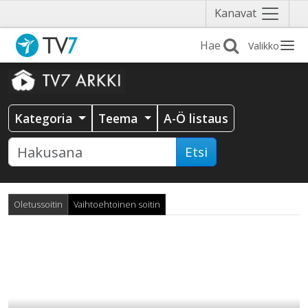
Näytä
Kanavat
valikko
Valikko
Kategoria
Teema
A-Ö listaus
Etsi
Oletussoitin
Vaihtoehtoinen soitin