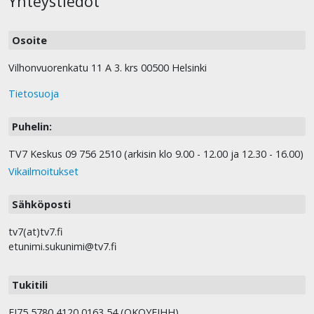
Yhteystiedot
Osoite
Vilhonvuorenkatu 11 A 3. krs 00500 Helsinki
Tietosuoja
Puhelin:
TV7 Keskus 09 756 2510 (arkisin klo 9.00 - 12.00 ja 12.30 - 16.00)
Vikailmoitukset
Sähköposti
tv7(at)tv7.fi
etunimi.sukunimi@tv7.fi
Tukitili
FI75 5780 4120 0163 54 (OKOYFIHH).