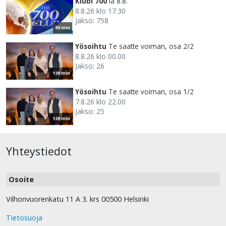
Klubi 700
la 8.8.
8.8.26 klo 17.30
Jakso: 758
30 min
Yösoihtu
Te saatte voiman, osa 2/2
8.8.26 klo 00.00
Jakso: 26
120 min
Yösoihtu
Te saatte voiman, osa 1/2
7.8.26 klo 22.00
Jakso: 25
120 min
Yhteystiedot
Osoite
Vilhonvuorenkatu 11 A 3. krs 00500 Helsinki
Tietosuoja