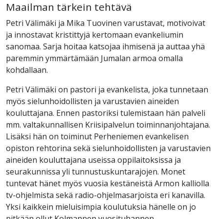
Maailman tärkein tehtävä
Petri Välimäki ja Mika Tuovinen varustavat, motivoivat
ja innostavat kristittyjä kertomaan evankeliumin
sanomaa. Sarja hoitaa katsojaa ihmisenä ja auttaa yhä
paremmin ymmärtämään Jumalan armoa omalla
kohdallaan.
Petri Välimäki on pastori ja evankelista, joka tunnetaan
myös sielunhoidollisten ja varustavien aineiden
kouluttajana. Ennen pastoriksi tulemistaan hän palveli
mm. valtakunnallisen Kriisipalvelun toiminnanjohtajana.
Lisäksi hän on toiminut Perheniemen evankelisen
opiston rehtorina sekä sielunhoidollisten ja varustavien
aineiden kouluttajana useissa oppilaitoksissa ja
seurakunnissa yli tunnustuskuntarajojen. Monet
tuntevat hänet myös vuosia kestäneistä Armon kalliolla
tv-ohjelmista sekä radio-ohjelmasarjoista eri kanavilla.
Yksi kaikkein mieluisimpia koulutuksia hänelle on jo
pitkään ollut Kolmannen vuosituhannen