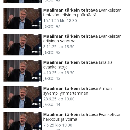
Maailman tärkein tehtävä
Evankelistan
tehtävän erityinen päämäärä
15.11.25 klo 18.30
Jakso: 47
30 min
Maailman tärkein tehtävä
Evankelistan
erityinen sanoma
8.11.25 klo 18.30
Jakso: 46
30 min
Maailman tärkein tehtävä
Erilaisia
evankelistoja
4.10.25 klo 18.30
Jakso: 45
30 min
Maailman tärkein tehtävä
Armon
syvempi ymmärtäminen
28.6.25 klo 19.00
Jakso: 44
30 min
Maailman tärkein tehtävä
Evankelistan
heikkous ja voima
7.6.25 klo 19.00
30 min