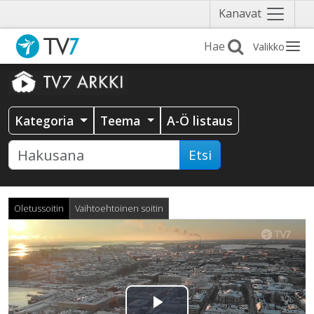
Näytä
Kanavat
valikko
Valikko
Kategoria
Teema
A-Ö listaus
Etsi
Oletussoitin
Vaihtoehtoinen soitin