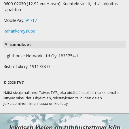
0600-02030 (12,92 eur + pvm). Kuuntele viesti, että lahjoitus
tapahtuu.
MobilePay:
91717
Rahankeräyslupa
Y-tunnukset
Lighthouse Network Ltd Oy: 1833754-1
Ristin Tuki ry: 1911738-0
© 2026 TV7
Näitä sivuja hallinnoi Taivas TV7, joka pidättää itsellään kaikki sivuihin
liittyvät oikeudet. Ohjelmien, tekstityksien tai niiden osien
julkaiseminen ilman lupaa on kielletty.
Jokaisen kielen on tunnustettava Isän