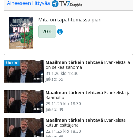
Aiheeseen liittyvää
Mitä on tapahtumassa pian
20 €
Maailman tärkein tehtävä
Evankelistalla
Uusin
on selkeä sanoma
31.1.26 klo 18.30
Jakso: 55
30 min
Maailman tärkein tehtävä
Evankelista ja
Raamattu
29.11.25 klo 18.30
Jakso: 49
30 min
Maailman tärkein tehtävä
Evankelista
kutsun esittäjänä
22.11.25 klo 18.30
Jakso: 48
30 min