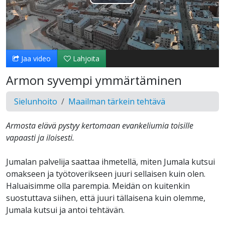
Toista
Video
Jaa video
Lahjoita
Armon syvempi ymmärtäminen
Sielunhoito
Maailman tärkein tehtävä
Armosta elävä pystyy kertomaan evankeliumia toisille
vapaasti ja iloisesti.
Jumalan palvelija saattaa ihmetellä, miten Jumala kutsui
omakseen ja työtoverikseen juuri sellaisen kuin olen.
Haluaisimme olla parempia. Meidän on kuitenkin
suostuttava siihen, että juuri tällaisena kuin olemme,
Jumala kutsui ja antoi tehtävän.