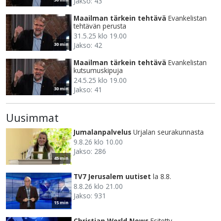
Jakso: 43
Maailman tärkein tehtävä
Evankelistan
tehtävän perusta
31.5.25 klo 19.00
Jakso: 42
30 min
Maailman tärkein tehtävä
Evankelistan
kutsumuskipuja
24.5.25 klo 19.00
Jakso: 41
30 min
Uusimmat
Jumalanpalvelus
Urjalan seurakunnasta
9.8.26 klo 10.00
Jakso: 286
45 min
TV7 Jerusalem uutiset
la 8.8.
8.8.26 klo 21.00
Jakso: 931
15 min
Christian World News
Esitetty