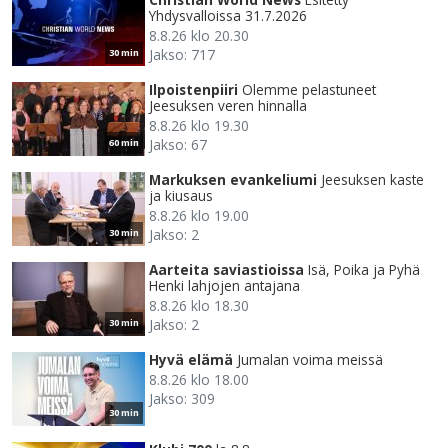
Yhdysvalloissa 31.7.2026
8.8.26 klo 20.30
Jakso: 717
30 min
Ilpoistenpiiri
Olemme pelastuneet
Jeesuksen veren hinnalla
8.8.26 klo 19.30
Jakso: 67
60 min
Markuksen evankeliumi
Jeesuksen kaste
ja kiusaus
8.8.26 klo 19.00
Jakso: 2
30 min
Aarteita saviastioissa
Isä, Poika ja Pyhä
Henki lahjojen antajana
8.8.26 klo 18.30
Jakso: 2
30 min
Hyvä elämä
Jumalan voima meissä
8.8.26 klo 18.00
Jakso: 309
30 min