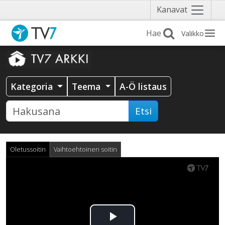
Näytä
Kanavat
valikko
Valikko
Kategoria
Teema
A-Ö listaus
Etsi
Oletussoitin
Vaihtoehtoinen soitin