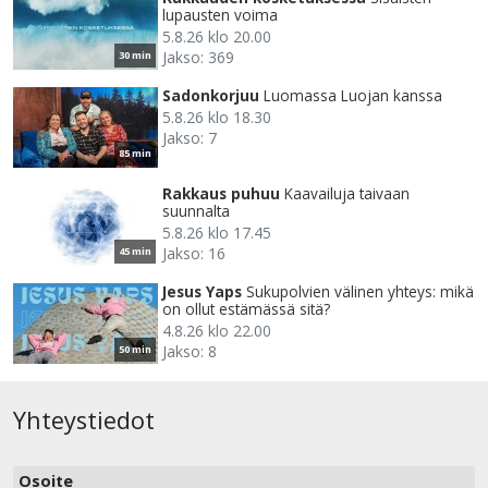
lupausten voima
5.8.26 klo 20.00
Jakso: 369
30 min
Sadonkorjuu
Luomassa Luojan kanssa
5.8.26 klo 18.30
Jakso: 7
85 min
Rakkaus puhuu
Kaavailuja taivaan
suunnalta
5.8.26 klo 17.45
Jakso: 16
45 min
Jesus Yaps
Sukupolvien välinen yhteys: mikä
on ollut estämässä sitä?
4.8.26 klo 22.00
Jakso: 8
50 min
Yhteystiedot
Osoite