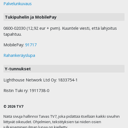
Palvelunkuvaus
Tukipuhelin ja MobilePay
0600-02030 (12,92 eur + pvm). Kuuntele viesti, että lahjoitus
tapahtuu.
MobilePay:
91717
Rahankeräyslupa
Y-tunnukset
Lighthouse Network Ltd Oy: 1833754-1
Ristin Tuki ry: 1911738-0
© 2026 TV7
Näitä sivuja hallinnoi Taivas TV7, joka pidättää itsellään kaikki sivuihin
liittyvät oikeudet. Ohjelmien, tekstityksien tai niiden osien
julkaiseminen ilman lupaa on kielletty.