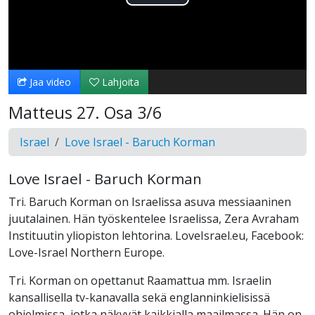
Toista
Video
Jaa video
Lahjoita
Matteus 27. Osa 3/6
Israel
Love Israel - Baruch Korman
Love Israel - Baruch Korman
Tri. Baruch Korman on Israelissa asuva messiaaninen
juutalainen. Hän työskentelee Israelissa, Zera Avraham
Instituutin yliopiston lehtorina. LoveIsrael.eu, Facebook:
Love-Israel Northern Europe.
Tri. Korman on opettanut Raamattua mm. Israelin
kansallisella tv-kanavalla sekä englanninkielisissä
ohjelmissa, jotka näkyvät kaikkialla maailmassa. Hän on