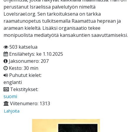
perustanut Israelissa palvelutyön nimeltä
LoveIsrael.org. Sen tarkoituksena on tarkka
raamatunopetus tulkitsemalla Raamattua heprean ja
aramean kieleltä. Lisäksi organisaatio tekee
monipuolista mediatyötä kansakuntien saavuttamiseksi.
503 katselua
Ensilähetys: ke 1.10.2025
Jaksonumero: 207
Kesto: 30 min
Puhutut kielet:
englanti
Tekstitykset:
suomi
Viitenumero: 1313
Lahjoita