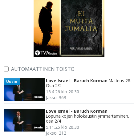
AUTOMAATTINEN TOISTO
Love Israel - Baruch Korman
Matteus 28.
Uusin
Osa 2/2
15.4.26 klo 20.30
Jakso: 363
30 min
Love Israel - Baruch Korman
Lopunaikojen holokaustin ymmärtäminen,
osa 2/4
5.11.25 klo 20.30
30 min
Jakso: 212