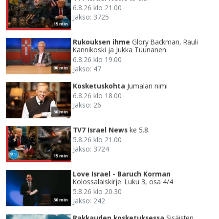
6.8.26 klo 21.00
Jakso: 3725
15 min
Rukouksen ihme
Glory Backman, Rauli
Kannikoski ja Jukka Tuunanen.
6.8.26 klo 19.00
Jakso: 47
90 min
Kosketuskohta
Jumalan nimi
6.8.26 klo 18.00
Jakso: 26
30 min
TV7 Israel News
ke 5.8.
5.8.26 klo 21.00
Jakso: 3724
15 min
Love Israel - Baruch Korman
Kolossalaiskirje. Luku 3, osa 4/4
5.8.26 klo 20.30
Jakso: 242
30 min
Rakkauden kosketuksessa
Sisäisten