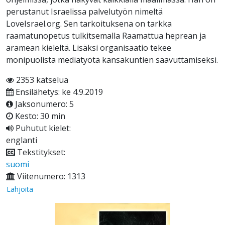
perustanut Israelissa palvelutyön nimeltä
LoveIsrael.org. Sen tarkoituksena on tarkka
raamatunopetus tulkitsemalla Raamattua heprean ja
aramean kieleltä. Lisäksi organisaatio tekee
monipuolista mediatyötä kansakuntien saavuttamiseksi.
2353 katselua
Ensilähetys: ke 4.9.2019
Jaksonumero: 5
Kesto: 30 min
Puhutut kielet:
englanti
Tekstitykset:
suomi
Viitenumero: 1313
Lahjoita