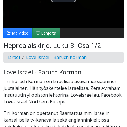
Toista
Video
Jaa video
Lahjoita
Heprealaiskirje. Luku 3. Osa 1/2
Israel
Love Israel - Baruch Korman
Love Israel - Baruch Korman
Tri. Baruch Korman on Israelissa asuva messiaaninen
juutalainen. Hän työskentelee Israelissa, Zera Avraham
Instituutin yliopiston lehtorina. LoveIsrael.eu, Facebook:
Love-Israel Northern Europe.
Tri. Korman on opettanut Raamattua mm. Israelin
kansallisella tv-kanavalla sekä englanninkielisissä
ohjelmissa, jotka näkyvät kaikkialla maailmassa. Hän on