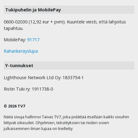
Tukipuhelin ja MobilePay
0600-02030 (12,92 eur + pvm). Kuuntele viesti, että lahjoitus
tapahtuu.
MobilePay:
91717
Rahankeräyslupa
Y-tunnukset
Lighthouse Network Ltd Oy: 1833754-1
Ristin Tuki ry: 1911738-0
© 2026 TV7
Näitä sivuja hallinnoi Taivas TV7, joka pidättää itsellään kaikki sivuihin
liittyvät oikeudet. Ohjelmien, tekstityksien tai niiden osien
julkaiseminen ilman lupaa on kielletty.