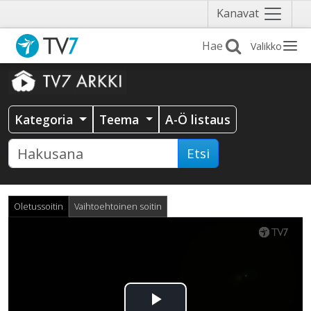
Näytä
Kanavat
valikko
Valikko
Kategoria
Teema
A-Ö listaus
Etsi
Oletussoitin
Vaihtoehtoinen soitin