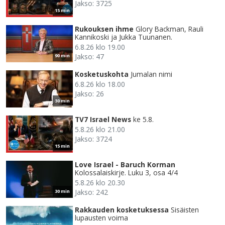
Jakso: 3725
15 min
Rukouksen ihme
Glory Backman, Rauli
Kannikoski ja Jukka Tuunanen.
6.8.26 klo 19.00
Jakso: 47
90 min
Kosketuskohta
Jumalan nimi
6.8.26 klo 18.00
Jakso: 26
30 min
TV7 Israel News
ke 5.8.
5.8.26 klo 21.00
Jakso: 3724
15 min
Love Israel - Baruch Korman
Kolossalaiskirje. Luku 3, osa 4/4
5.8.26 klo 20.30
Jakso: 242
30 min
Rakkauden kosketuksessa
Sisäisten
lupausten voima