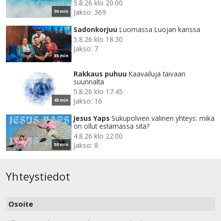
5.8.26 klo 20.00
Jakso: 369
30 min
Sadonkorjuu
Luomassa Luojan kanssa
5.8.26 klo 18.30
Jakso: 7
85 min
Rakkaus puhuu
Kaavailuja taivaan
suunnalta
5.8.26 klo 17.45
Jakso: 16
45 min
Jesus Yaps
Sukupolvien välinen yhteys: mikä
on ollut estämässä sitä?
4.8.26 klo 22.00
Jakso: 8
50 min
Yhteystiedot
Osoite