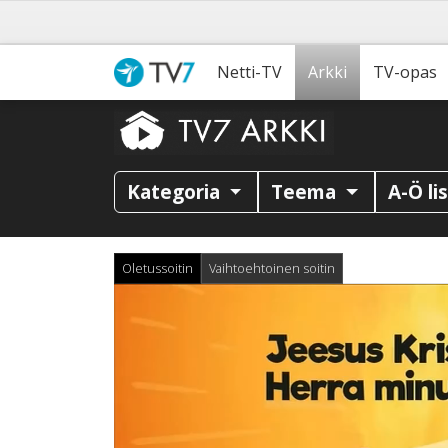
Netti-TV
Arkki
TV-opas
Kategoria
Teema
A-Ö li
Oletussoitin
Vaihtoehtoinen soitin