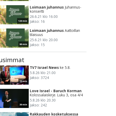
Loimaan juhannus
Juhannus-
konsertti
26.6.21 klo 16.00
Jakso: 16
120 min
Loimaan juhannus
Aattoillan
tilaisuus
25.6.21 klo 20.00
Jakso: 15
90 min
usimmat
TV7 Israel News
ke 5.8.
5.8.26 klo 21.00
Jakso: 3724
15 min
Love Israel - Baruch Korman
Kolossalaiskirje. Luku 3, osa 4/4
5.8.26 klo 20.30
Jakso: 242
30 min
Rakkauden kosketuksessa