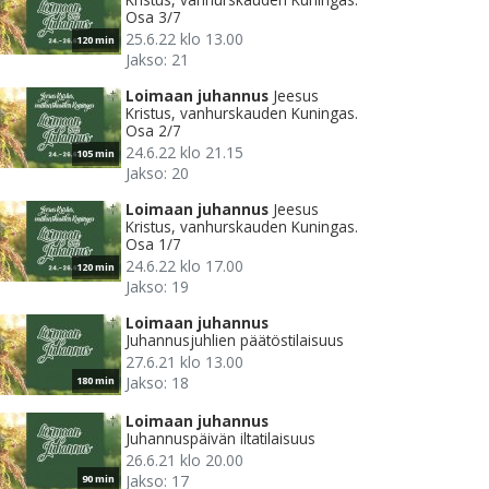
Osa 3/7
25.6.22 klo 13.00
120 min
Jakso: 21
Loimaan juhannus
Jeesus
Kristus, vanhurskauden Kuningas.
Osa 2/7
24.6.22 klo 21.15
105 min
Jakso: 20
Loimaan juhannus
Jeesus
Kristus, vanhurskauden Kuningas.
Osa 1/7
24.6.22 klo 17.00
120 min
Jakso: 19
Loimaan juhannus
Juhannusjuhlien päätöstilaisuus
27.6.21 klo 13.00
Jakso: 18
180 min
Loimaan juhannus
Juhannuspäivän iltatilaisuus
26.6.21 klo 20.00
Jakso: 17
90 min