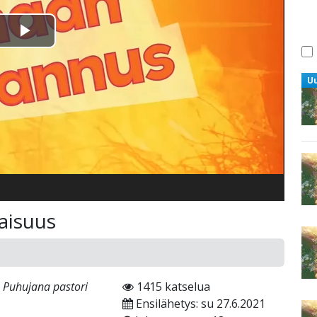
Toista
Video
U
aisuus
. Puhujana pastori
1415 katselua
Ensilähetys: su 27.6.2021