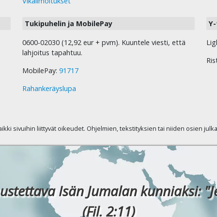
Vikailmoitukset
Tukipuhelin ja MobilePay
Y-
0600-02030 (12,92 eur + pvm). Kuuntele viesti, että
Lig
lahjoitus tapahtuu.
Ris
MobilePay:
91717
Rahankeräyslupa
kaikki sivuihin liittyvät oikeudet. Ohjelmien, tekstityksien tai niiden osien jul
ustettava Isän Jumalan kunniaksi: "J
(Fil. 2:11)