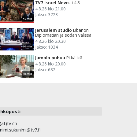
TV7 Israel News
ti 4.8.
4.8.26 klo 21.00
Jakso: 3723
15 min
Jerusalem studio
Libanon:
Diplomatian ja sodan välissä
4.8.26 klo 20.30
Jakso: 1034
30 min
Jumala puhuu
Pitkä ikä
4.8.26 klo 20.00
Jakso: 682
30 min
hköposti
(at)tv7.fi
nimi.sukunimi@tv7.fi