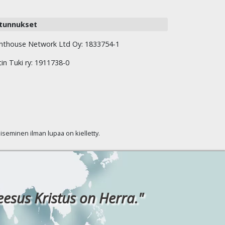
tunnukset
hthouse Network Ltd Oy: 1833754-1
tin Tuki ry: 1911738-0
kaiseminen ilman lupaa on kielletty.
eesus Kristus on Herra."