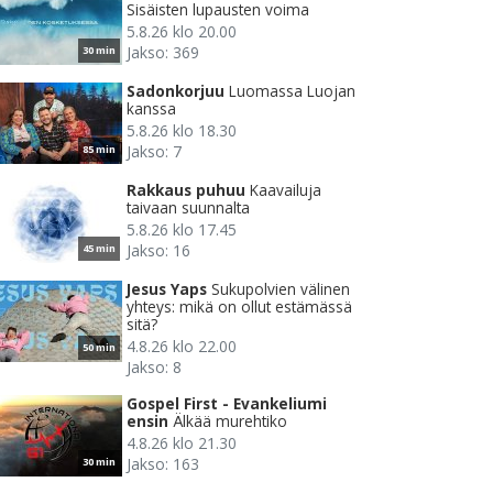
Sisäisten lupausten voima
5.8.26 klo 20.00
Jakso: 369
30 min
Sadonkorjuu
Luomassa Luojan
kanssa
5.8.26 klo 18.30
Jakso: 7
85 min
Rakkaus puhuu
Kaavailuja
taivaan suunnalta
5.8.26 klo 17.45
Jakso: 16
45 min
Jesus Yaps
Sukupolvien välinen
yhteys: mikä on ollut estämässä
sitä?
4.8.26 klo 22.00
50 min
Jakso: 8
Gospel First - Evankeliumi
ensin
Älkää murehtiko
4.8.26 klo 21.30
Jakso: 163
30 min