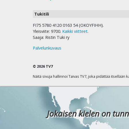
Tukitili
FI75 5780 4120 0163 54 (OKOYFIHH).
Yleisviite: 9700.
Kaikki viitteet
.
Saaja: Ristin Tuki ry
Palvelunkuvaus
© 2026 TV7
Näitä sivuja hallinnoi Taivas TV7, joka pidättää itsellään 
Jokaisen kielen on tunn