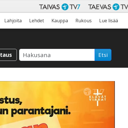
Lahjoita
Lehdet
Kauppa
Rukous
Lue lisää
staus
Etsi