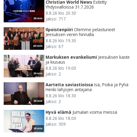
Christian World News
Esitetty
Yhdysvalloissa 31.7.2026
8.8.26 klo 20.30
Jakso: 717
30 min
Ilpoistenpiiri
Olemme pelastuneet
Jeesuksen veren hinnalla
8.8.26 klo 19.30
Jakso: 67
60 min
Markuksen evankeliumi
Jeesuksen kaste
ja kiusaus
8.8.26 klo 19.00
Jakso: 2
30 min
Aarteita saviastioissa
Isä, Poika ja Pyhä
Henki lahjojen antajana
8.8.26 klo 18.30
Jakso: 2
30 min
Hyvä elämä
Jumalan voima meissä
8.8.26 klo 18.00
Jakso: 309
30 min