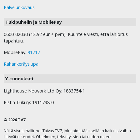
Palvelunkuvaus
Tukipuhelin ja MobilePay
0600-02030 (12,92 eur + pvm). Kuuntele viesti, että lahjoitus
tapahtuu.
MobilePay:
91717
Rahankeräyslupa
Y-tunnukset
Lighthouse Network Ltd Oy: 1833754-1
Ristin Tuki ry: 1911738-0
© 2026 TV7
Näitä sivuja hallinnoi Taivas TV7, joka pidättää itsellään kaikki sivuihin
liittyvät oikeudet. Ohjelmien, tekstityksien tai niiden osien