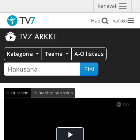
Näytä
Kanavat
valikko
Valikko
Kategoria
Teema
A-Ö listaus
Etsi
Oletussoitin
Vaihtoehtoinen soitin