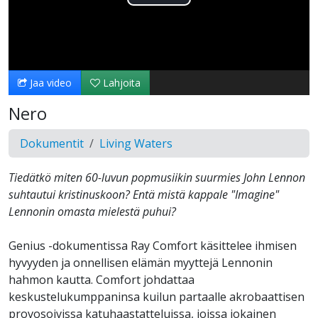
Toista
Video
Jaa video
Lahjoita
Nero
Dokumentit
Living Waters
Tiedätkö miten 60-luvun popmusiikin suurmies John Lennon
suhtautui kristinuskoon? Entä mistä kappale "Imagine"
Lennonin omasta mielestä puhui?
Genius -dokumentissa Ray Comfort käsittelee ihmisen
hyvyyden ja onnellisen elämän myyttejä Lennonin
hahmon kautta. Comfort johdattaa
keskustelukumppaninsa kuilun partaalle akrobaattisen
provosoivissa katuhaastatteluissa, joissa jokainen