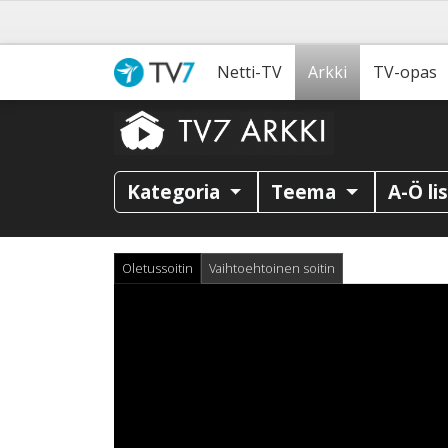
Netti-TV
Arkki
TV-opas
Kategoria
Teema
A-Ö li
Oletussoitin
Vaihtoehtoinen soitin