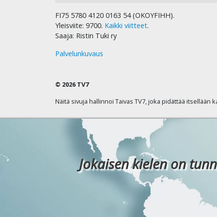
FI75 5780 4120 0163 54 (OKOYFIHH).
Yleisviite: 9700.
Kaikki viitteet
.
Saaja: Ristin Tuki ry
Palvelunkuvaus
© 2026 TV7
Näitä sivuja hallinnoi Taivas TV7, joka pidättää itsellään 
Jokaisen kielen on tunn