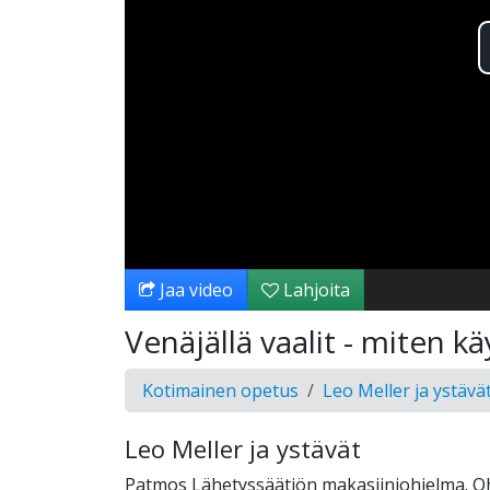
Jaa video
Lahjoita
Venäjällä vaalit - miten 
Kotimainen opetus
Leo Meller ja ystävä
Leo Meller ja ystävät
Patmos Lähetyssäätiön makasiiniohjelma. O