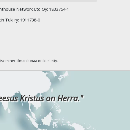
hthouse Network Ltd Oy: 1833754-1
tin Tuki ry: 1911738-0
kaiseminen ilman lupaa on kielletty.
eesus Kristus on Herra."