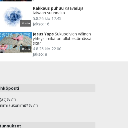
Rakkaus puhuu
Kaavailuja
taivaan suunnalta
5.8.26 klo 17.45
Jakso: 16
45 min
Jesus Yaps
Sukupolvien välinen
yhteys: mikä on ollut estämässä
sitä?
4.8.26 klo 22.00
50 min
Jakso: 8
hköposti
(at)tv7.fi
nimi.sukunimi@tv7.fi
tunnukset