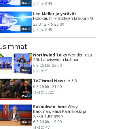
Jakso: 649
30 min
Leo Meller ja ystävät
Holokausti: kristittyjen taakka 2/3
29.3.12 klo 20.30
Jakso: 648
30 min
usimmat
Northwind Talks
Wonder, osa
2/6. Läheisyyden kulttuuri
6.8.26 klo 22.00
Jakso: 9
60 min
TV7 Israel News
to 6.8.
6.8.26 klo 21.00
Jakso: 3725
15 min
Rukouksen ihme
Glory
Backman, Rauli Kannikoski ja
Jukka Tuunanen.
6.8.26 klo 19.00
90 min
Jakso: 47