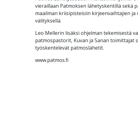
vieraillaan Patmoksen lähetyskentillä sekä
maailman kriisipisteisiin kirjeenvaihtajien ja
välityksellä.
Leo Mellerin lisäksi ohjelman tekemisestä v
patmospastorit, Kuvan ja Sanan toimittajat s
työskentelevät patmoslähetit.
www.patmos.fi