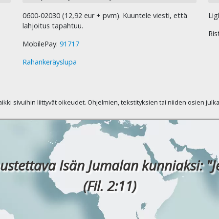
0600-02030 (12,92 eur + pvm). Kuuntele viesti, että
Lig
lahjoitus tapahtuu.
Ris
MobilePay:
91717
Rahankeräyslupa
kaikki sivuihin liittyvät oikeudet. Ohjelmien, tekstityksien tai niiden osien jul
ustettava Isän Jumalan kunniaksi: "J
(Fil. 2:11)