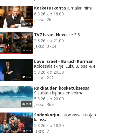
Kosketuskohta
Jumalan nimi
6.8.26 klo 18.00
Jakso: 26
30 min
TV7 Israel News
ke 5.8.
5.8.26 klo 21.00
Jakso: 3724
15 min
Love Israel - Baruch Korman
Kolossalaiskirje. Luku 3, osa 4/4
5.8.26 klo 20.30
Jakso: 242
30 min
Rakkauden kosketuksessa
Sisäisten lupausten voima
5.8.26 klo 20.00
Jakso: 369
30 min
Sadonkorjuu
Luomassa Luojan
kanssa
5.8.26 klo 18.30
Jakso: 7
85 min