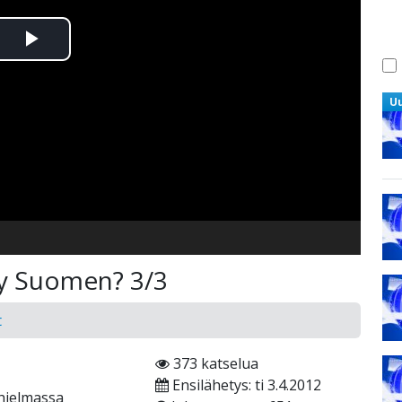
Toista
Video
U
käy Suomen? 3/3
t
373 katselua
Ensilähetys: ti 3.4.2012
hjelmassa