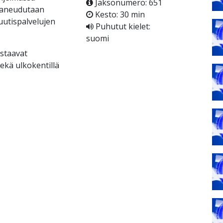
Jaksonumero: 651
 paneudutaan
Kesto: 30 min
 uutispalvelujen
Puhutut kielet:
suomi
astaavat
ekä ulkokentillä