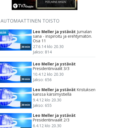
AUTOMAATTINEN TOISTO
Leo Meller ja ystävät
Jumalan
usin
sana - inspiroitu ja erehtymätön.
Osa 11
27.6.14 klo 20.30
30 min
Jakso: 814
Leo Meller ja ystävät
Presidentinvaalit 3/3
10.4.12 klo 20.30
Jakso: 656
30 min
Leo Meller ja ystävät
Kristuksen
kanssa kärsimystiellä
9.4.12 klo 20.30
Jakso: 655
30 min
Leo Meller ja ystävät
Presidentinvaalit 2/3
6.4.12 klo 20.30