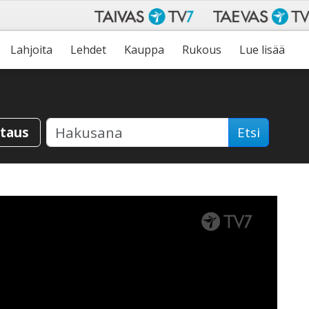
Lahjoita
Lehdet
Kauppa
Rukous
Lue lisää
staus
Etsi