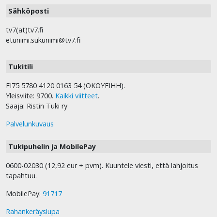
Sähköposti
tv7(at)tv7.fi
etunimi.sukunimi@tv7.fi
Tukitili
FI75 5780 4120 0163 54 (OKOYFIHH).
Yleisviite: 9700.
Kaikki viitteet
.
Saaja: Ristin Tuki ry
Palvelunkuvaus
Tukipuhelin ja MobilePay
0600-02030 (12,92 eur + pvm). Kuuntele viesti, että lahjoitus
tapahtuu.
MobilePay:
91717
Rahankeräyslupa