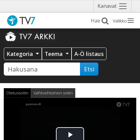
Näytä
Kanavat
valikko
Valikko
Kategoria
Teema
A-Ö listaus
Etsi
Oletussoitin
Vaihtoehtoinen soitin