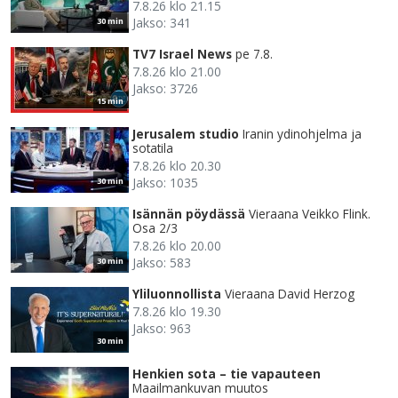
7.8.26 klo 21.15
Jakso: 341
30 min
TV7 Israel News
pe 7.8.
7.8.26 klo 21.00
Jakso: 3726
15 min
Jerusalem studio
Iranin ydinohjelma ja
sotatila
7.8.26 klo 20.30
Jakso: 1035
30 min
Isännän pöydässä
Vieraana Veikko Flink.
Osa 2/3
7.8.26 klo 20.00
Jakso: 583
30 min
Yliluonnollista
Vieraana David Herzog
7.8.26 klo 19.30
Jakso: 963
30 min
Henkien sota – tie vapauteen
Maailmankuvan muutos