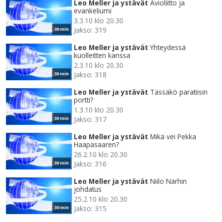
Leo Meller ja ystävät
Avioliitto ja
evankeliumi
3.3.10 klo 20.30
Jakso: 319
30 min
Leo Meller ja ystävät
Yhteydessä
kuolleitten kanssa
2.3.10 klo 20.30
Jakso: 318
30 min
Leo Meller ja ystävät
Tässäkö paratiisin
portti?
1.3.10 klo 20.30
Jakso: 317
30 min
Leo Meller ja ystävät
Mikä vei Pekka
Haapasaaren?
26.2.10 klo 20.30
Jakso: 316
30 min
Leo Meller ja ystävät
Niilo Närhin
johdatus
25.2.10 klo 20.30
Jakso: 315
30 min