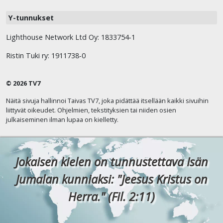
Y-tunnukset
Lighthouse Network Ltd Oy: 1833754-1
Ristin Tuki ry: 1911738-0
© 2026 TV7
Näitä sivuja hallinnoi Taivas TV7, joka pidättää itsellään kaikki sivuihin
liittyvät oikeudet. Ohjelmien, tekstityksien tai niiden osien
julkaiseminen ilman lupaa on kielletty.
Jokaisen kielen on tunnustettava Isän
Jumalan kunniaksi: "Jeesus Kristus on
Herra." (Fil. 2:11)