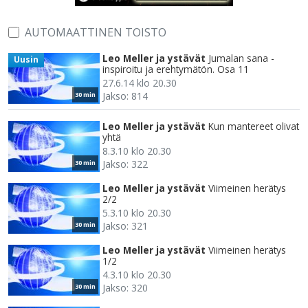
AUTOMAATTINEN TOISTO
Leo Meller ja ystävät
Jumalan sana -
Uusin
inspiroitu ja erehtymätön. Osa 11
27.6.14 klo 20.30
Jakso: 814
30 min
Leo Meller ja ystävät
Kun mantereet olivat
yhtä
8.3.10 klo 20.30
Jakso: 322
30 min
Leo Meller ja ystävät
Viimeinen herätys
2/2
5.3.10 klo 20.30
Jakso: 321
30 min
Leo Meller ja ystävät
Viimeinen herätys
1/2
4.3.10 klo 20.30
Jakso: 320
30 min