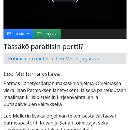
Toista
Video
Jaa video
Lahjoita
Tässäkö paratiisin portti?
Kotimainen opetus
Leo Meller ja ystävät
Leo Meller ja ystävät
Patmos Lähetyssäätiön makasiiniohjelma. Ohjelmassa
vieraillaan Patmoksen lähetyskentillä sekä paneudutaan
maailman kriisipisteisiin kirjeenvaihtajien ja
uutispalvelujen välityksellä.
Leo Mellerin lisäksi ohjelman tekemisestä vastaavat
patmospastorit, Kuvan ja Sanan toimittajat sekä
ulkokentillä työskentelevät patmoslähetit.