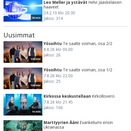
Leo Meller ja ystävät
Helvi Jääskeläisen
haaveet
24.2.10 klo 20.30
Jakso: 314
30 min
Uusimmat
Yösoihtu
Te saatte voiman, osa 2/2
8.8.26 klo 00.00
Jakso: 26
120 min
Yösoihtu
Te saatte voiman, osa 1/2
7.8.26 klo 22.00
Jakso: 25
120 min
Kirkossa keskustellaan
Kirkollisvero
7.8.26 klo 21.45
Jakso: 106
15 min
Marttyyrien Ääni
Evankeliumi ensin
Ukrainassa