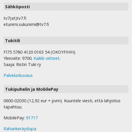
Sähköposti
tv7(at)tv7.fi
etunimi.sukunimi@tv7.fi
Tukitili
FI75 5780 4120 0163 54 (OKOYFIHH).
Yleisviite: 9700.
Kaikki viitteet
.
Saaja: Ristin Tuki ry
Palvelunkuvaus
Tukipuhelin ja MobilePay
0600-02030 (12,92 eur + pvm). Kuuntele viesti, että lahjoitus
tapahtuu.
MobilePay:
91717
Rahankeräyslupa