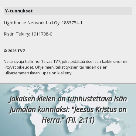
Y-tunnukset
Lighthouse Network Ltd Oy: 1833754-1
Ristin Tuki ry: 1911738-0
© 2026 TV7
Näitä sivuja hallinnoi Taivas TV7, joka pidättää itsellään kaikki sivuihin
liittyvät oikeudet. Ohjelmien, tekstityksien tai niiden osien
julkaiseminen ilman lupaa on kielletty.
Jokaisen kielen on tunnustettava Isän
Jumalan kunniaksi: "Jeesus Kristus on
Herra." (Fil. 2:11)