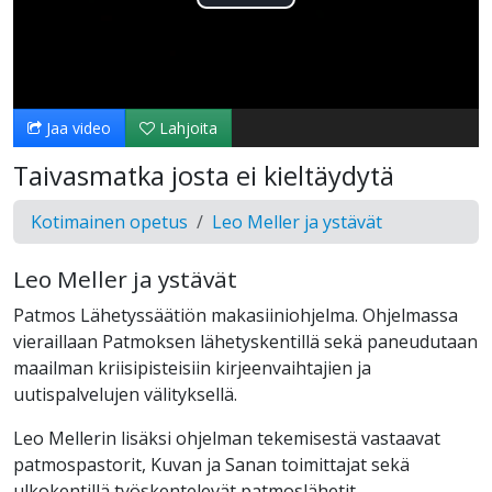
Toista
Video
Jaa video
Lahjoita
Taivasmatka josta ei kieltäydytä
Kotimainen opetus
Leo Meller ja ystävät
Leo Meller ja ystävät
Patmos Lähetyssäätiön makasiiniohjelma. Ohjelmassa
vieraillaan Patmoksen lähetyskentillä sekä paneudutaan
maailman kriisipisteisiin kirjeenvaihtajien ja
uutispalvelujen välityksellä.
Leo Mellerin lisäksi ohjelman tekemisestä vastaavat
patmospastorit, Kuvan ja Sanan toimittajat sekä
ulkokentillä työskentelevät patmoslähetit.