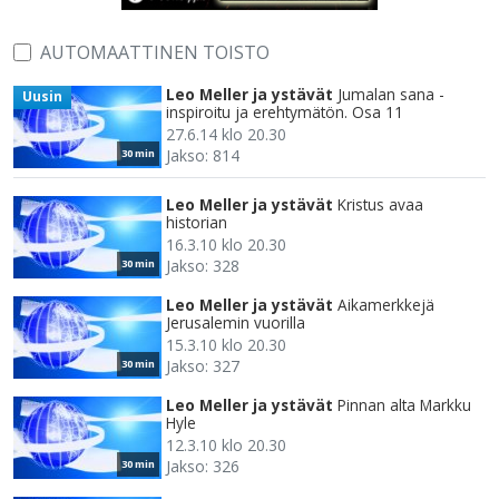
AUTOMAATTINEN TOISTO
Leo Meller ja ystävät
Jumalan sana -
Uusin
inspiroitu ja erehtymätön. Osa 11
27.6.14 klo 20.30
Jakso: 814
30 min
Leo Meller ja ystävät
Kristus avaa
historian
16.3.10 klo 20.30
Jakso: 328
30 min
Leo Meller ja ystävät
Aikamerkkejä
Jerusalemin vuorilla
15.3.10 klo 20.30
Jakso: 327
30 min
Leo Meller ja ystävät
Pinnan alta Markku
Hyle
12.3.10 klo 20.30
Jakso: 326
30 min