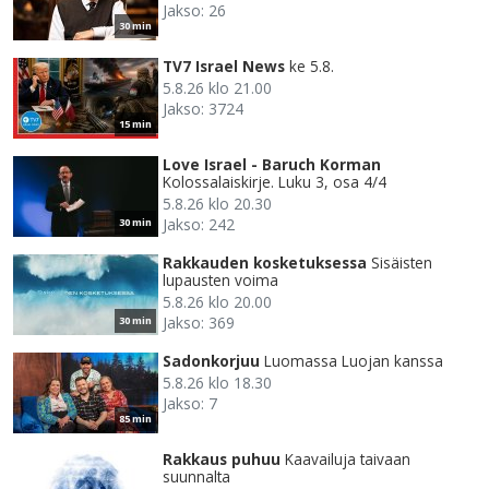
Jakso: 26
30 min
TV7 Israel News
ke 5.8.
5.8.26 klo 21.00
Jakso: 3724
15 min
Love Israel - Baruch Korman
Kolossalaiskirje. Luku 3, osa 4/4
5.8.26 klo 20.30
Jakso: 242
30 min
Rakkauden kosketuksessa
Sisäisten
lupausten voima
5.8.26 klo 20.00
Jakso: 369
30 min
Sadonkorjuu
Luomassa Luojan kanssa
5.8.26 klo 18.30
Jakso: 7
85 min
Rakkaus puhuu
Kaavailuja taivaan
suunnalta