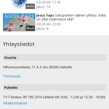
5.8.26 klo 17.45
Jakso: 16
45 min
Jesus Yaps
Sukupolvien välinen yhteys: mikä
on ollut estämässä sitä?
4.8.26 klo 22.00
Jakso: 8
50 min
Yhteystiedot
Osoite
Vilhonvuorenkatu 11 A 3. krs 00500 Helsinki
Tietosuoja
Puhelin:
TV7 Keskus 09 756 2510 (arkisin klo 9.00 - 12.00 ja 12.30 - 16.00)
Vikailmoitukset