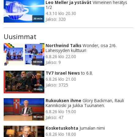
Leo Meller ja ystävät
Viimeinen herätys
1/2
4.3.10 klo 20.30
Jakso: 320
30 min
Uusimmat
Northwind Talks
Wonder, osa 2/6.
Läheisyyden kulttuuri
6.8.26 klo 22.00
Jakso: 9
60 min
TV7 Israel News
to 6.8.
6.8.26 klo 21.00
Jakso: 3725
15 min
Rukouksen ihme
Glory Backman, Rauli
Kannikoski ja Jukka Tuunanen.
6.8.26 klo 19.00
Jakso: 47
90 min
Kosketuskohta
Jumalan nimi
6.8.26 klo 18.00