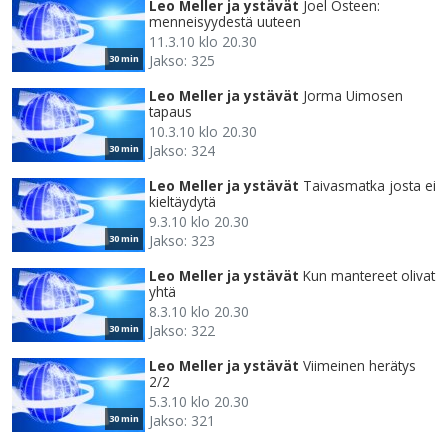
Leo Meller ja ystävät
Joel Osteen:
menneisyydestä uuteen
11.3.10 klo 20.30
Jakso: 325
30 min
Leo Meller ja ystävät
Jorma Uimosen
tapaus
10.3.10 klo 20.30
Jakso: 324
30 min
Leo Meller ja ystävät
Taivasmatka josta ei
kieltäydytä
9.3.10 klo 20.30
Jakso: 323
30 min
Leo Meller ja ystävät
Kun mantereet olivat
yhtä
8.3.10 klo 20.30
Jakso: 322
30 min
Leo Meller ja ystävät
Viimeinen herätys
2/2
5.3.10 klo 20.30
Jakso: 321
30 min