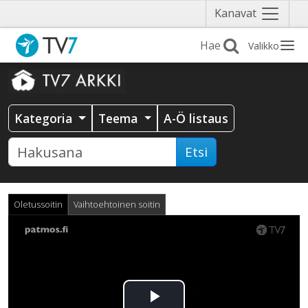
Näytä
Kanavat
valikko
Valikko
Kategoria
Teema
A-Ö listaus
Etsi
Oletussoitin
Vaihtoehtoinen soitin