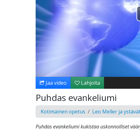
Jaa video
Lahjoita
Puhdas evankeliumi
Kotimainen opetus
Leo Meller ja ystävä
Puhdas evankeliumi kukistaa uskonnolliset väär