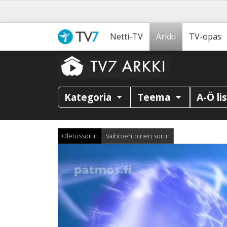
Netti-TV
Arkki
TV-opas
Kategoria
Teema
A-Ö li
Oletussoitin
Vaihtoehtoinen soitin