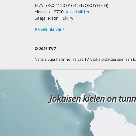
FI75 5780 4120 0163 54 (OKOYFIHH).
Yleisviite: 9700.
Kaikki viitteet
.
Saaja: Ristin Tuki ry
Palvelunkuvaus
© 2026 TV7
Näitä sivuja hallinnoi Taivas TV7, joka pidättää itsellään 
Jokaisen kielen on tunn