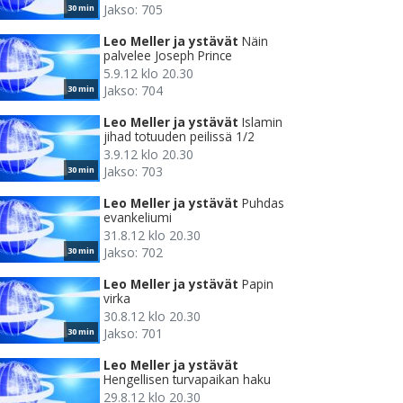
Jakso: 705
30 min
Leo Meller ja ystävät
Näin
palvelee Joseph Prince
5.9.12 klo 20.30
Jakso: 704
30 min
Leo Meller ja ystävät
Islamin
jihad totuuden peilissä 1/2
3.9.12 klo 20.30
Jakso: 703
30 min
Leo Meller ja ystävät
Puhdas
evankeliumi
31.8.12 klo 20.30
Jakso: 702
30 min
Leo Meller ja ystävät
Papin
virka
30.8.12 klo 20.30
Jakso: 701
30 min
Leo Meller ja ystävät
Hengellisen turvapaikan haku
29.8.12 klo 20.30