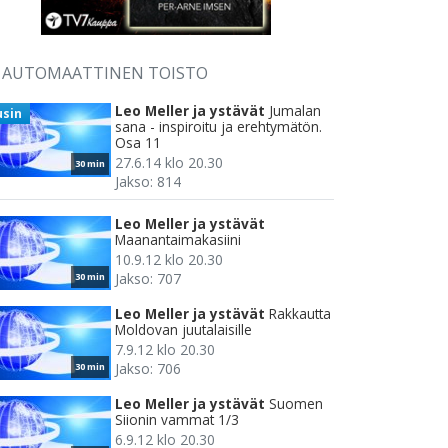
AUTOMAATTINEN TOISTO
Leo Meller ja ystävät
Jumalan
usin
sana - inspiroitu ja erehtymätön.
Osa 11
27.6.14 klo 20.30
30 min
Jakso: 814
Leo Meller ja ystävät
Maanantaimakasiini
10.9.12 klo 20.30
Jakso: 707
30 min
Leo Meller ja ystävät
Rakkautta
Moldovan juutalaisille
7.9.12 klo 20.30
Jakso: 706
30 min
Leo Meller ja ystävät
Suomen
Siionin vammat 1/3
6.9.12 klo 20.30