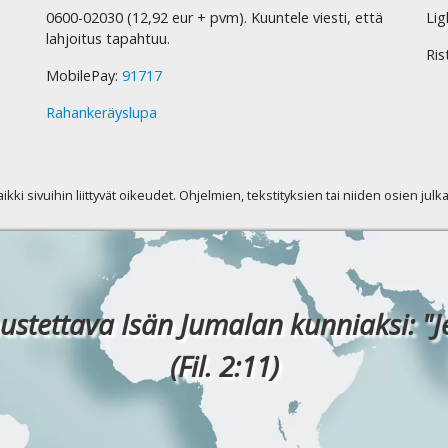
0600-02030 (12,92 eur + pvm). Kuuntele viesti, että
Lig
lahjoitus tapahtuu.
Ris
MobilePay:
91717
Rahankeräyslupa
kaikki sivuihin liittyvät oikeudet. Ohjelmien, tekstityksien tai niiden osien jul
ustettava Isän Jumalan kunniaksi: "J
(Fil. 2:11)