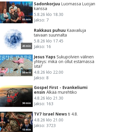
Sadonkorjuu
Luomassa Luojan
kanssa
5.8.26 klo 18.30
Jakso: 7
85 min
Rakkaus puhuu
Kaavailuja
taivaan suunnalta
5.8.26 klo 17.45
Jakso: 16
45 min
Jesus Yaps
Sukupolvien välinen
yhteys: mikä on ollut estämässä
sitä?
4.8.26 klo 22.00
50 min
Jakso: 8
Gospel First - Evankeliumi
ensin
Älkää murehtiko
4.8.26 klo 21.30
Jakso: 163
30 min
TV7 Israel News
ti 4.8.
4.8.26 klo 21.00
Jakso: 3723
15 min