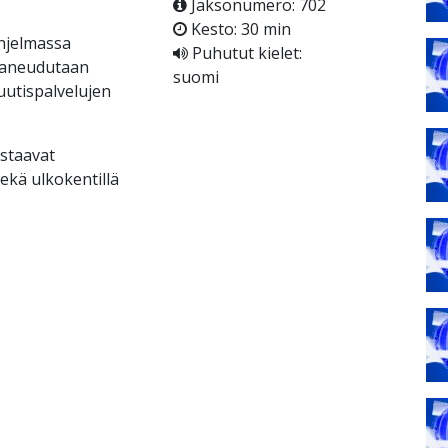
Jaksonumero: 702
Kesto: 30 min
hjelmassa
Puhutut kielet:
 paneudutaan
suomi
 uutispalvelujen
astaavat
ekä ulkokentillä