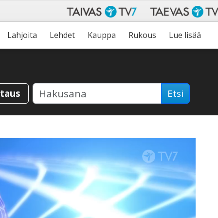
Lahjoita
Lehdet
Kauppa
Rukous
Lue lisää
staus
Etsi