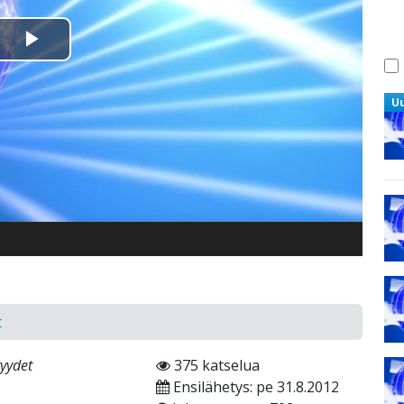
Toista
Video
U
t
yydet
375 katselua
Ensilähetys: pe 31.8.2012