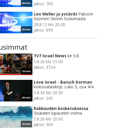
Jakso: 700
30 min
Leo Meller ja ystävät
Pakoon
Suomen Siionin Sodomasta
28.8.12 klo 20.30
Jakso: 699
30 min
usimmat
TV7 Israel News
ke 5.8.
5.8.26 klo 21.00
Jakso: 3724
15 min
Love Israel - Baruch Korman
Kolossalaiskirje. Luku 3, osa 4/4
5.8.26 klo 20.30
Jakso: 242
30 min
Rakkauden kosketuksessa
Sisäisten lupausten voima
5.8.26 klo 20.00
Jakso: 369
30 min