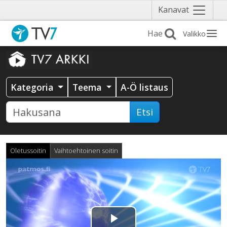
Näytä
Kanavat
valikko
Valikko
Kategoria
Teema
A-Ö listaus
Etsi
Oletussoitin
Vaihtoehtoinen soitin