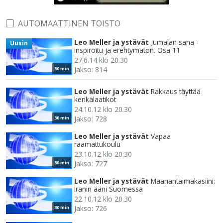
AUTOMAATTINEN TOISTO
Leo Meller ja ystävät
Jumalan sana -
Uusin
inspiroitu ja erehtymätön. Osa 11
27.6.14 klo 20.30
Jakso: 814
30 min
Leo Meller ja ystävät
Rakkaus täyttää
kenkälaatikot
24.10.12 klo 20.30
Jakso: 728
30 min
Leo Meller ja ystävät
Vapaa
raamattukoulu
23.10.12 klo 20.30
Jakso: 727
30 min
Leo Meller ja ystävät
Maanantaimakasiini:
Iranin ääni Suomessa
22.10.12 klo 20.30
Jakso: 726
30 min