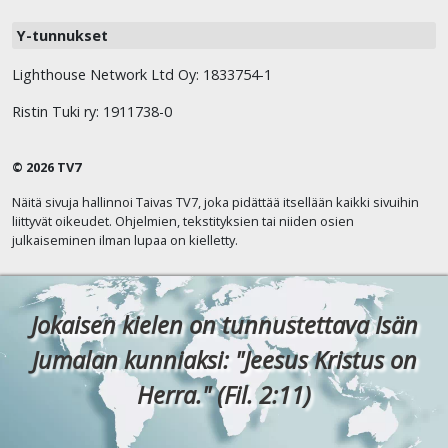
Y-tunnukset
Lighthouse Network Ltd Oy: 1833754-1
Ristin Tuki ry: 1911738-0
© 2026 TV7
Näitä sivuja hallinnoi Taivas TV7, joka pidättää itsellään kaikki sivuihin
liittyvät oikeudet. Ohjelmien, tekstityksien tai niiden osien
julkaiseminen ilman lupaa on kielletty.
Jokaisen kielen on tunnustettava Isän
Jumalan kunniaksi: "Jeesus Kristus on
Herra." (Fil. 2:11)