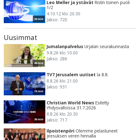
Leo Meller ja ystävät
Ristin toinen puoli
1/2
4.10.12 klo 20.30
Jakso: 720
30 min
Uusimmat
Jumalanpalvelus
Urjalan seurakunnasta
9.8.26 klo 10.00
Jakso: 286
45 min
TV7 Jerusalem uutiset
la 8.8.
8.8.26 klo 21.00
Jakso: 931
15 min
Christian World News
Esitetty
Yhdysvalloissa 31.7.2026
8.8.26 klo 20.30
Jakso: 717
30 min
Ilpoistenpiiri
Olemme pelastuneet
Jeesuksen veren hinnalla