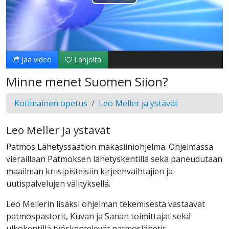
Toista
Video
Jaa video
Lahjoita
Minne menet Suomen Siion?
Kotimainen opetus
Leo Meller ja ystävät
Leo Meller ja ystävät
Patmos Lähetyssäätiön makasiiniohjelma. Ohjelmassa
vieraillaan Patmoksen lähetyskentillä sekä paneudutaan
maailman kriisipisteisiin kirjeenvaihtajien ja
uutispalvelujen välityksellä.
Leo Mellerin lisäksi ohjelman tekemisestä vastaavat
patmospastorit, Kuvan ja Sanan toimittajat sekä
ulkokentillä työskentelevät patmoslähetit.