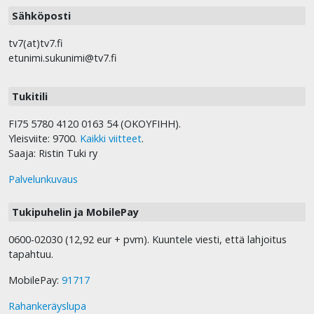
Sähköposti
tv7(at)tv7.fi
etunimi.sukunimi@tv7.fi
Tukitili
FI75 5780 4120 0163 54 (OKOYFIHH).
Yleisviite: 9700.
Kaikki viitteet
.
Saaja: Ristin Tuki ry
Palvelunkuvaus
Tukipuhelin ja MobilePay
0600-02030 (12,92 eur + pvm). Kuuntele viesti, että lahjoitus
tapahtuu.
MobilePay:
91717
Rahankeräyslupa