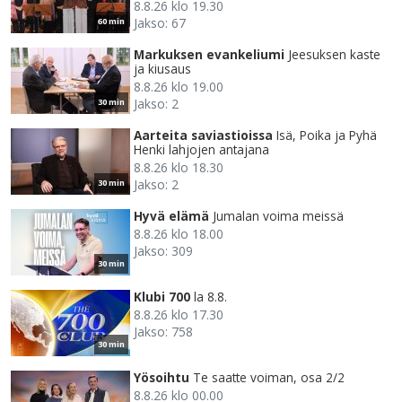
8.8.26 klo 19.30
Jakso: 67
60 min
Markuksen evankeliumi
Jeesuksen kaste
ja kiusaus
8.8.26 klo 19.00
Jakso: 2
30 min
Aarteita saviastioissa
Isä, Poika ja Pyhä
Henki lahjojen antajana
8.8.26 klo 18.30
Jakso: 2
30 min
Hyvä elämä
Jumalan voima meissä
8.8.26 klo 18.00
Jakso: 309
30 min
Klubi 700
la 8.8.
8.8.26 klo 17.30
Jakso: 758
30 min
Yösoihtu
Te saatte voiman, osa 2/2
8.8.26 klo 00.00