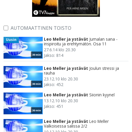
AUTOMAATTINEN TOISTO
Leo Meller ja ystävät
Jumalan sana -
Uusin
inspiroitu ja erehtymätön. Osa 11
27.6.14 klo 20.30
Jakso: 814
30 min
Leo Meller ja ystävät
Joulun stressi ja
rauha
23.12.10 klo 20.30
Jakso: 452
30 min
Leo Meller ja ystävät
Siionin kyynel
13.12.10 klo 20.30
Jakso: 451
30 min
Leo Meller ja ystävät
Leo Meller
Valkoisessa salissa 2/2
10.12.10 klo 20.30