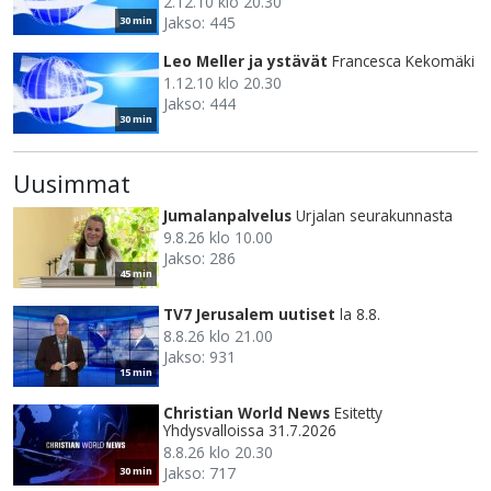
2.12.10 klo 20.30
Jakso: 445
30 min
Leo Meller ja ystävät
Francesca Kekomäki
1.12.10 klo 20.30
Jakso: 444
30 min
Uusimmat
Jumalanpalvelus
Urjalan seurakunnasta
9.8.26 klo 10.00
Jakso: 286
45 min
TV7 Jerusalem uutiset
la 8.8.
8.8.26 klo 21.00
Jakso: 931
15 min
Christian World News
Esitetty
Yhdysvalloissa 31.7.2026
8.8.26 klo 20.30
Jakso: 717
30 min