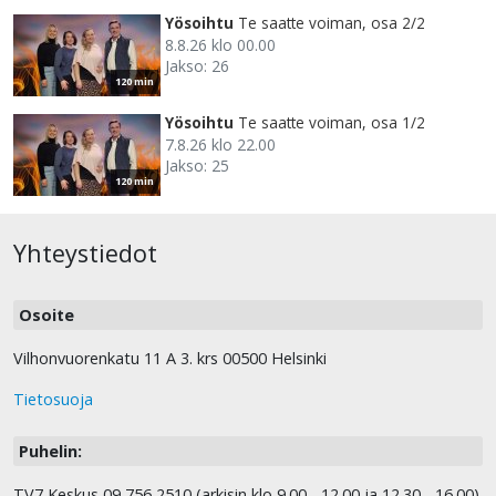
Yösoihtu
Te saatte voiman, osa 2/2
8.8.26 klo 00.00
Jakso: 26
120 min
Yösoihtu
Te saatte voiman, osa 1/2
7.8.26 klo 22.00
Jakso: 25
120 min
Yhteystiedot
Osoite
Vilhonvuorenkatu 11 A 3. krs 00500 Helsinki
Tietosuoja
Puhelin:
TV7 Keskus 09 756 2510 (arkisin klo 9.00 - 12.00 ja 12.30 - 16.00)