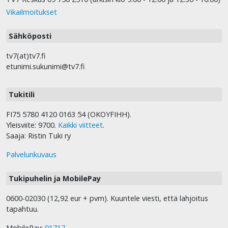
Vikailmoitukset
Sähköposti
tv7(at)tv7.fi
etunimi.sukunimi@tv7.fi
Tukitili
FI75 5780 4120 0163 54 (OKOYFIHH).
Yleisviite: 9700.
Kaikki viitteet
.
Saaja: Ristin Tuki ry
Palvelunkuvaus
Tukipuhelin ja MobilePay
0600-02030 (12,92 eur + pvm). Kuuntele viesti, että lahjoitus
tapahtuu.
MobilePay:
91717