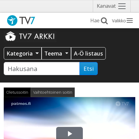
Näytä
Kanavat
valikko
Valikko
Kategoria
Teema
A-Ö listaus
Etsi
Oletussoitin
Vaihtoehtoinen soitin