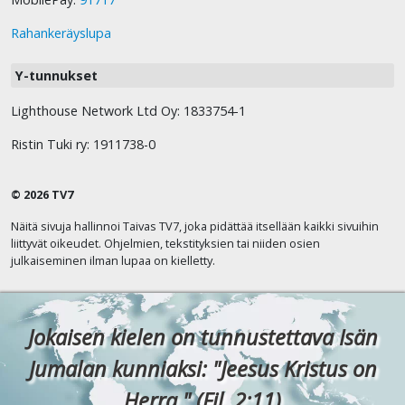
Rahankeräyslupa
Y-tunnukset
Lighthouse Network Ltd Oy: 1833754-1
Ristin Tuki ry: 1911738-0
© 2026 TV7
Näitä sivuja hallinnoi Taivas TV7, joka pidättää itsellään kaikki sivuihin
liittyvät oikeudet. Ohjelmien, tekstityksien tai niiden osien
julkaiseminen ilman lupaa on kielletty.
Jokaisen kielen on tunnustettava Isän
Jumalan kunniaksi: "Jeesus Kristus on
Herra." (Fil. 2:11)