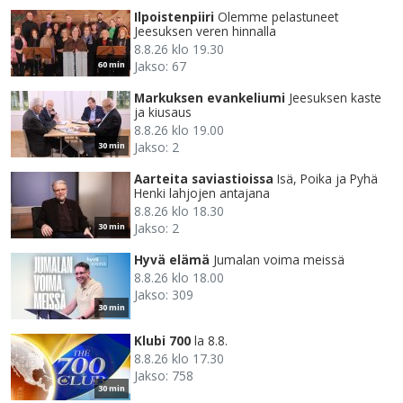
Ilpoistenpiiri
Olemme pelastuneet
Jeesuksen veren hinnalla
8.8.26 klo 19.30
Jakso: 67
60 min
Markuksen evankeliumi
Jeesuksen kaste
ja kiusaus
8.8.26 klo 19.00
Jakso: 2
30 min
Aarteita saviastioissa
Isä, Poika ja Pyhä
Henki lahjojen antajana
8.8.26 klo 18.30
Jakso: 2
30 min
Hyvä elämä
Jumalan voima meissä
8.8.26 klo 18.00
Jakso: 309
30 min
Klubi 700
la 8.8.
8.8.26 klo 17.30
Jakso: 758
30 min