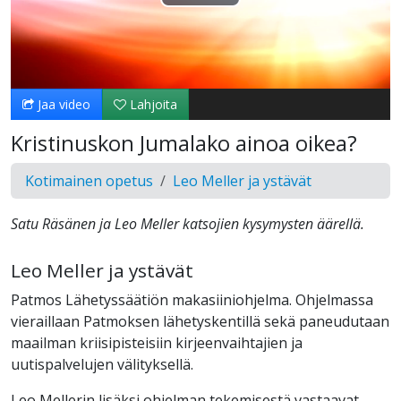
Toista
Video
Jaa video
Lahjoita
Kristinuskon Jumalako ainoa oikea?
Kotimainen opetus
Leo Meller ja ystävät
Satu Räsänen ja Leo Meller katsojien kysymysten äärellä.
Leo Meller ja ystävät
Patmos Lähetyssäätiön makasiiniohjelma. Ohjelmassa
vieraillaan Patmoksen lähetyskentillä sekä paneudutaan
maailman kriisipisteisiin kirjeenvaihtajien ja
uutispalvelujen välityksellä.
Leo Mellerin lisäksi ohjelman tekemisestä vastaavat