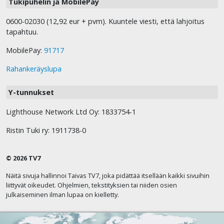
Tukipuhelin ja MobilePay
0600-02030 (12,92 eur + pvm). Kuuntele viesti, että lahjoitus
tapahtuu.
MobilePay:
91717
Rahankeräyslupa
Y-tunnukset
Lighthouse Network Ltd Oy: 1833754-1
Ristin Tuki ry: 1911738-0
© 2026 TV7
Näitä sivuja hallinnoi Taivas TV7, joka pidättää itsellään kaikki sivuihin
liittyvät oikeudet. Ohjelmien, tekstityksien tai niiden osien
julkaiseminen ilman lupaa on kielletty.