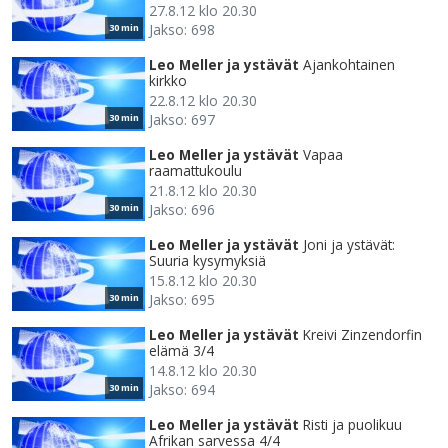
27.8.12 klo 20.30
Jakso: 698
30 min
Leo Meller ja ystävät
Ajankohtainen
kirkko
22.8.12 klo 20.30
Jakso: 697
30 min
Leo Meller ja ystävät
Vapaa
raamattukoulu
21.8.12 klo 20.30
Jakso: 696
30 min
Leo Meller ja ystävät
Joni ja ystävät:
Suuria kysymyksiä
15.8.12 klo 20.30
Jakso: 695
30 min
Leo Meller ja ystävät
Kreivi Zinzendorfin
elämä 3/4
14.8.12 klo 20.30
Jakso: 694
30 min
Leo Meller ja ystävät
Risti ja puolikuu
Afrikan sarvessa 4/4