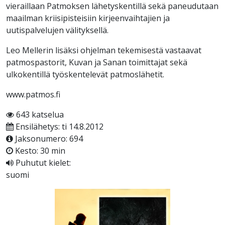
vieraillaan Patmoksen lähetyskentillä sekä paneudutaan
maailman kriisipisteisiin kirjeenvaihtajien ja
uutispalvelujen välityksellä.
Leo Mellerin lisäksi ohjelman tekemisestä vastaavat
patmospastorit, Kuvan ja Sanan toimittajat sekä
ulkokentillä työskentelevät patmoslähetit.
www.patmos.fi
643 katselua
Ensilähetys: ti 14.8.2012
Jaksonumero: 694
Kesto: 30 min
Puhutut kielet:
suomi