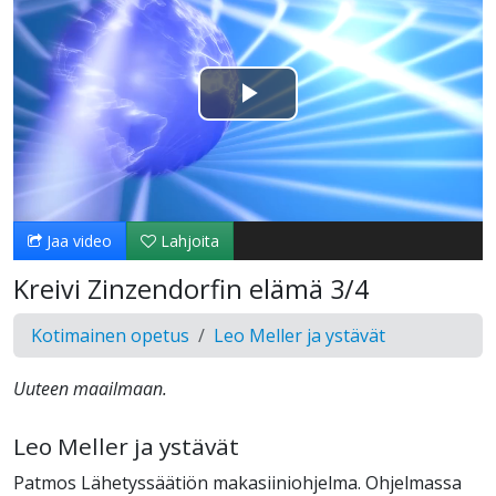
Toista
Video
Jaa video
Lahjoita
Kreivi Zinzendorfin elämä 3/4
Kotimainen opetus
Leo Meller ja ystävät
Uuteen maailmaan.
Leo Meller ja ystävät
Patmos Lähetyssäätiön makasiiniohjelma. Ohjelmassa