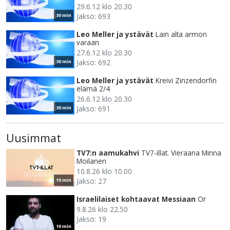
29.6.12 klo 20.30
Jakso: 693
30 min
Leo Meller ja ystävät
Lain alta armon
varaan
27.6.12 klo 20.30
Jakso: 692
30 min
Leo Meller ja ystävät
Kreivi Zinzendorfin
elämä 2/4
26.6.12 klo 20.30
Jakso: 691
30 min
Uusimmat
TV7:n aamukahvi
TV7-illat. Vieraana Minna
Moilanen
10.8.26 klo 10.00
Jakso: 27
15 min
Israelilaiset kohtaavat Messiaan
Or
9.8.26 klo 22.50
Jakso: 19
10 min