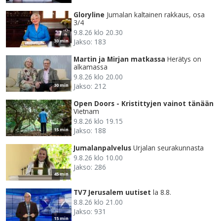
Gloryline
Jumalan kaltainen rakkaus, osa
3/4
9.8.26 klo 20.30
Jakso: 183
30 min
Martin ja Mirjan matkassa
Herätys on
alkamassa
9.8.26 klo 20.00
Jakso: 212
30 min
Open Doors - Kristittyjen vainot tänään
Vietnam
9.8.26 klo 19.15
Jakso: 188
15 min
Jumalanpalvelus
Urjalan seurakunnasta
9.8.26 klo 10.00
Jakso: 286
45 min
TV7 Jerusalem uutiset
la 8.8.
8.8.26 klo 21.00
Jakso: 931
15 min