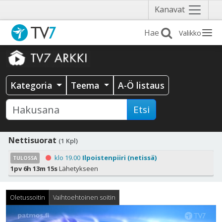
Näytä
Kanavat
valikko
Valikko
Kategoria
Teema
A-Ö listaus
Etsi
Nettisuorat
(1 Kpl)
klo 19.00
Ilpoistenpiiri (netissä)
TULOSSA
1pv 6h 13m 14s
Lähetykseen
Oletussoitin
Vaihtoehtoinen soitin