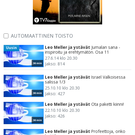
AUTOMAATTINEN TOISTO
Leo Meller ja ystävät
Jumalan sana -
Uusin
inspiroitu ja erehtymätön. Osa 11
27.6.14 klo 20.30
Jakso: 814
30 min
Leo Meller ja ystävät
Israel Valkoisessa
salissa 1/3
25.10.10 klo 20.30
Jakso: 427
30 min
Leo Meller ja ystävät
Ota paketti kiinni!
22.10.10 klo 20.30
Jakso: 426
30 min
Leo Meller ja ystävät
Profeettoja, onko