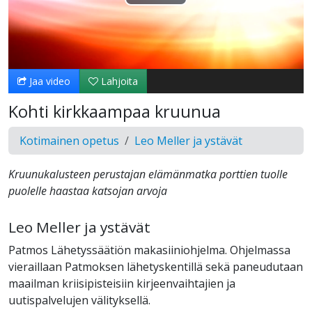
Toista
Video
Jaa video
Lahjoita
Kohti kirkkaampaa kruunua
Kotimainen opetus
Leo Meller ja ystävät
Kruunukalusteen perustajan elämänmatka porttien tuolle
puolelle haastaa katsojan arvoja
Leo Meller ja ystävät
Patmos Lähetyssäätiön makasiiniohjelma. Ohjelmassa
vieraillaan Patmoksen lähetyskentillä sekä paneudutaan
maailman kriisipisteisiin kirjeenvaihtajien ja
uutispalvelujen välityksellä.