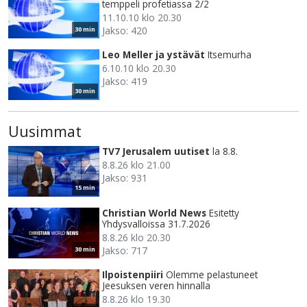
temppeli profetiassa 2/2
11.10.10 klo 20.30
Jakso: 420
30 min
Leo Meller ja ystävät
Itsemurha
6.10.10 klo 20.30
Jakso: 419
30 min
Uusimmat
TV7 Jerusalem uutiset
la 8.8.
8.8.26 klo 21.00
Jakso: 931
15 min
Christian World News
Esitetty
Yhdysvalloissa 31.7.2026
8.8.26 klo 20.30
Jakso: 717
30 min
Ilpoistenpiiri
Olemme pelastuneet
Jeesuksen veren hinnalla
8.8.26 klo 19.30