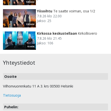
120 min
Yösoihtu
Te saatte voiman, osa 1/2
7.8.26 klo 22.00
Jakso: 25
120 min
Kirkossa keskustellaan
Kirkollisvero
7.8.26 klo 21.45
Jakso: 106
15 min
Yhteystiedot
Osoite
Vilhonvuorenkatu 11 A 3. krs 00500 Helsinki
Tietosuoja
Puhelin: