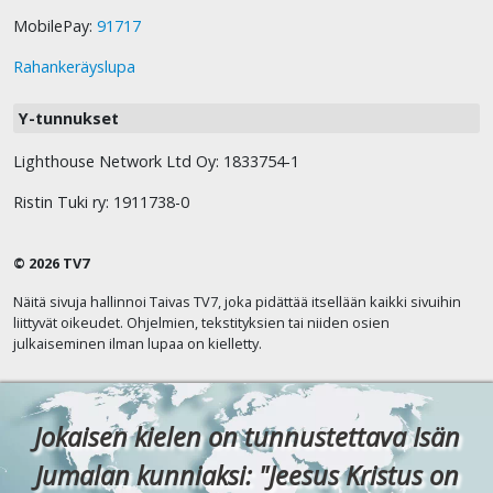
MobilePay:
91717
Rahankeräyslupa
Y-tunnukset
Lighthouse Network Ltd Oy: 1833754-1
Ristin Tuki ry: 1911738-0
© 2026 TV7
Näitä sivuja hallinnoi Taivas TV7, joka pidättää itsellään kaikki sivuihin
liittyvät oikeudet. Ohjelmien, tekstityksien tai niiden osien
julkaiseminen ilman lupaa on kielletty.
Jokaisen kielen on tunnustettava Isän
Jumalan kunniaksi: "Jeesus Kristus on