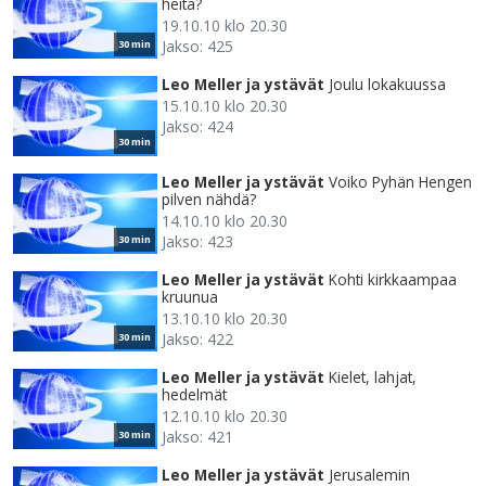
heitä?
19.10.10 klo 20.30
Jakso: 425
30 min
Leo Meller ja ystävät
Joulu lokakuussa
15.10.10 klo 20.30
Jakso: 424
30 min
Leo Meller ja ystävät
Voiko Pyhän Hengen
pilven nähdä?
14.10.10 klo 20.30
Jakso: 423
30 min
Leo Meller ja ystävät
Kohti kirkkaampaa
kruunua
13.10.10 klo 20.30
Jakso: 422
30 min
Leo Meller ja ystävät
Kielet, lahjat,
hedelmät
12.10.10 klo 20.30
Jakso: 421
30 min
Leo Meller ja ystävät
Jerusalemin