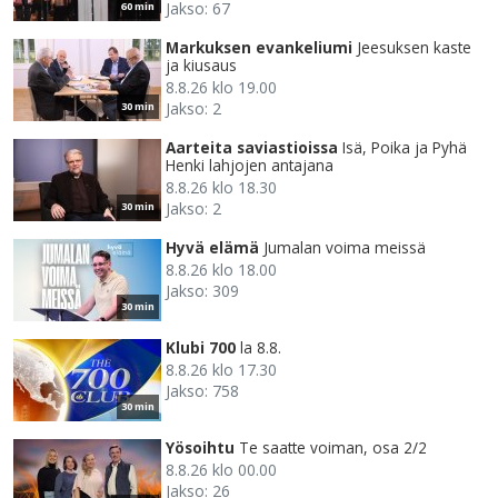
Jakso: 67
60 min
Markuksen evankeliumi
Jeesuksen kaste
ja kiusaus
8.8.26 klo 19.00
Jakso: 2
30 min
Aarteita saviastioissa
Isä, Poika ja Pyhä
Henki lahjojen antajana
8.8.26 klo 18.30
Jakso: 2
30 min
Hyvä elämä
Jumalan voima meissä
8.8.26 klo 18.00
Jakso: 309
30 min
Klubi 700
la 8.8.
8.8.26 klo 17.30
Jakso: 758
30 min
Yösoihtu
Te saatte voiman, osa 2/2
8.8.26 klo 00.00
Jakso: 26