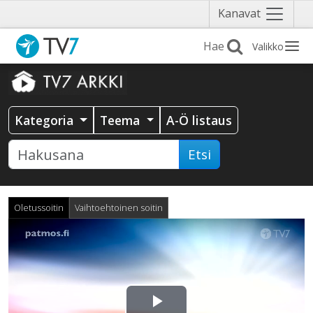
Näytä
Kanavat
valikko
Valikko
Kategoria
Teema
A-Ö listaus
Etsi
Oletussoitin
Vaihtoehtoinen soitin