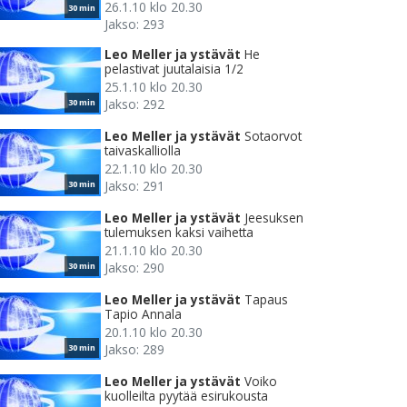
26.1.10 klo 20.30
30 min
Jakso: 293
Leo Meller ja ystävät
He
pelastivat juutalaisia 1/2
25.1.10 klo 20.30
Jakso: 292
30 min
Leo Meller ja ystävät
Sotaorvot
taivaskalliolla
22.1.10 klo 20.30
Jakso: 291
30 min
Leo Meller ja ystävät
Jeesuksen
tulemuksen kaksi vaihetta
21.1.10 klo 20.30
Jakso: 290
30 min
Leo Meller ja ystävät
Tapaus
Tapio Annala
20.1.10 klo 20.30
Jakso: 289
30 min
Leo Meller ja ystävät
Voiko
kuolleilta pyytää esirukousta