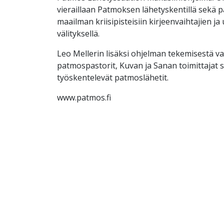
vieraillaan Patmoksen lähetyskentillä sekä
maailman kriisipisteisiin kirjeenvaihtajien ja
välityksellä.
Leo Mellerin lisäksi ohjelman tekemisestä v
patmospastorit, Kuvan ja Sanan toimittajat s
työskentelevät patmoslähetit.
www.patmos.fi