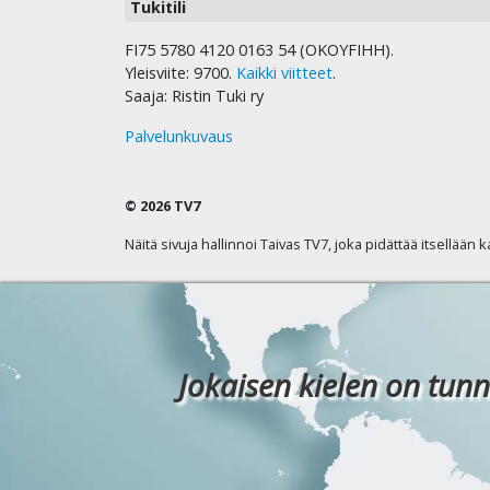
Tukitili
FI75 5780 4120 0163 54 (OKOYFIHH).
Yleisviite: 9700.
Kaikki viitteet
.
Saaja: Ristin Tuki ry
Palvelunkuvaus
© 2026 TV7
Näitä sivuja hallinnoi Taivas TV7, joka pidättää itsellään 
Jokaisen kielen on tunn