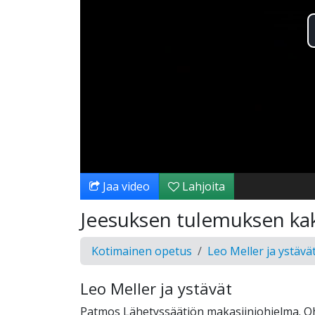
Jaa video
Lahjoita
Jeesuksen tulemuksen kak
Kotimainen opetus
Leo Meller ja ystävä
Leo Meller ja ystävät
Patmos Lähetyssäätiön makasiiniohjelma. O