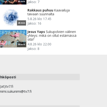
Jakso: 7
85 min
Rakkaus puhuu
Kaavailuja
taivaan suunnalta
5.8.26 klo 17.45
Jakso: 16
45 min
Jesus Yaps
Sukupolvien välinen
yhteys: mikä on ollut estämässä
sitä?
4.8.26 klo 22.00
50 min
Jakso: 8
hköposti
(at)tv7.fi
nimi.sukunimi@tv7.fi