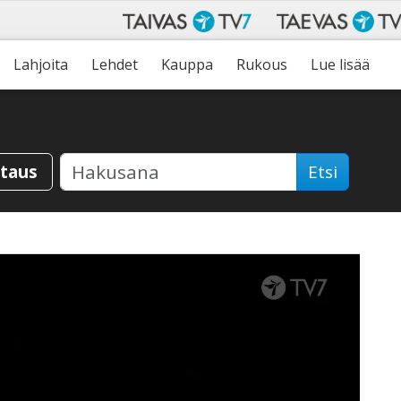
Lahjoita
Lehdet
Kauppa
Rukous
Lue lisää
staus
Etsi