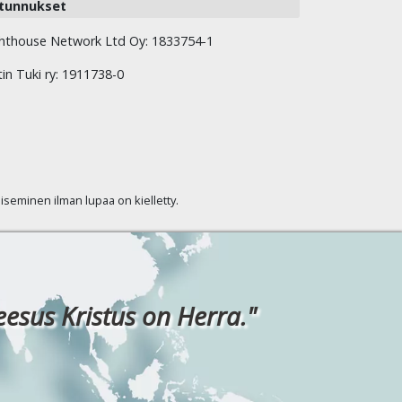
tunnukset
hthouse Network Ltd Oy: 1833754-1
tin Tuki ry: 1911738-0
kaiseminen ilman lupaa on kielletty.
eesus Kristus on Herra."