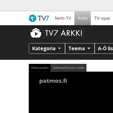
Netti-TV
Arkki
TV-opas
Kategoria
Teema
A-Ö li
Oletussoitin
Vaihtoehtoinen soitin