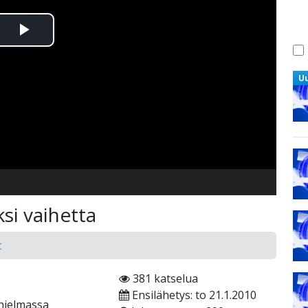
Toista
Video
U
si vaihetta
t
381 katselua
Ensilähetys: to 21.1.2010
hjelmassa