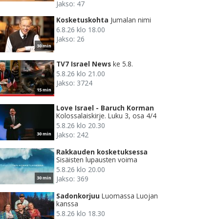
Jakso: 47
Kosketuskohta
Jumalan nimi
6.8.26 klo 18.00
Jakso: 26
30 min
TV7 Israel News
ke 5.8.
5.8.26 klo 21.00
Jakso: 3724
15 min
Love Israel - Baruch Korman
Kolossalaiskirje. Luku 3, osa 4/4
5.8.26 klo 20.30
Jakso: 242
30 min
Rakkauden kosketuksessa
Sisäisten lupausten voima
5.8.26 klo 20.00
Jakso: 369
30 min
Sadonkorjuu
Luomassa Luojan
kanssa
5.8.26 klo 18.30