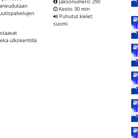
Jaksonumero: 290
 paneudutaan
Kesto: 30 min
 uutispalvelujen
Puhutut kielet:
suomi
astaavat
ekä ulkokentillä