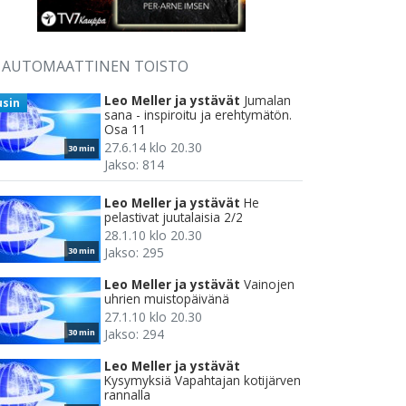
AUTOMAATTINEN TOISTO
Leo Meller ja ystävät
Jumalan
usin
sana - inspiroitu ja erehtymätön.
Osa 11
27.6.14 klo 20.30
30 min
Jakso: 814
Leo Meller ja ystävät
He
pelastivat juutalaisia 2/2
28.1.10 klo 20.30
Jakso: 295
30 min
Leo Meller ja ystävät
Vainojen
uhrien muistopäivänä
27.1.10 klo 20.30
Jakso: 294
30 min
Leo Meller ja ystävät
Kysymyksiä Vapahtajan kotijärven
rannalla