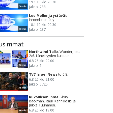
19.1.10 klo 20.30
Jakso: 288
30 min
Leo Meller ja ystävät
Ihmeellinen öljy
18.1.10 klo 20.30
Jakso: 287
30 min
usimmat
Northwind Talks
Wonder, osa
2/6. Läheisyyden kulttuuri
6.8.26 klo 22.00
Jakso: 9
60 min
TV7 Israel News
to 6.8.
6.8.26 klo 21.00
Jakso: 3725
15 min
Rukouksen ihme
Glory
Backman, Rauli Kannikoski ja
Jukka Tuunanen.
6.8.26 klo 19.00
90 min