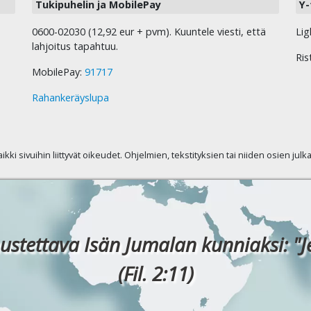
Tukipuhelin ja MobilePay
Y-
0600-02030 (12,92 eur + pvm). Kuuntele viesti, että
Lig
lahjoitus tapahtuu.
Ris
MobilePay:
91717
Rahankeräyslupa
kaikki sivuihin liittyvät oikeudet. Ohjelmien, tekstityksien tai niiden osien jul
ustettava Isän Jumalan kunniaksi: "J
(Fil. 2:11)