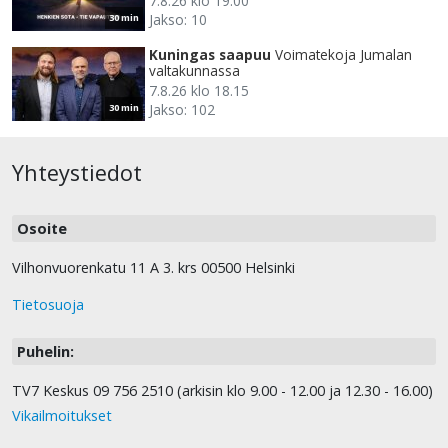
7.8.26 klo 19.00
Jakso: 10
30 min
Kuningas saapuu
Voimatekoja Jumalan
valtakunnassa
7.8.26 klo 18.15
Jakso: 102
30 min
Yhteystiedot
Osoite
Vilhonvuorenkatu 11 A 3. krs 00500 Helsinki
Tietosuoja
Puhelin:
TV7 Keskus 09 756 2510 (arkisin klo 9.00 - 12.00 ja 12.30 - 16.00)
Vikailmoitukset