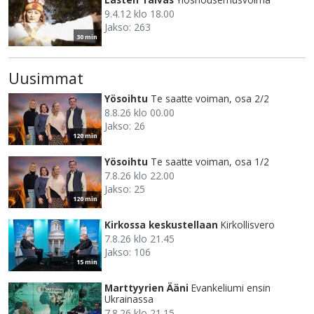
9.4.12 klo 18.00
Jakso: 263
30 min
Uusimmat
Yösoihtu
Te saatte voiman, osa 2/2
8.8.26 klo 00.00
Jakso: 26
120 min
Yösoihtu
Te saatte voiman, osa 1/2
7.8.26 klo 22.00
Jakso: 25
120 min
Kirkossa keskustellaan
Kirkollisvero
7.8.26 klo 21.45
Jakso: 106
15 min
Marttyyrien Ääni
Evankeliumi ensin
Ukrainassa
7.8.26 klo 21.15