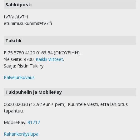
Sähköposti
tv7(at)tv7.fi
etunimi.sukunimi@tv7.fi
Tukitili
FI75 5780 4120 0163 54 (OKOYFIHH).
Yleisviite: 9700.
Kaikki viitteet
.
Saaja: Ristin Tuki ry
Palvelunkuvaus
Tukipuhelin ja MobilePay
0600-02030 (12,92 eur + pvm). Kuuntele viesti, että lahjoitus
tapahtuu.
MobilePay:
91717
Rahankeräyslupa