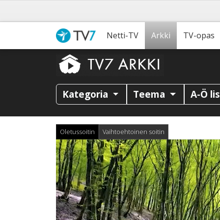
Netti-TV
Arkki
TV-opas
Kategoria
Teema
A-Ö li
Oletussoitin
Vaihtoehtoinen soitin