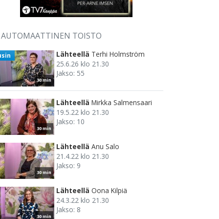
AUTOMAATTINEN TOISTO
Lähteellä
Terhi Holmström
usin
25.6.26 klo 21.30
Jakso: 55
30 min
Lähteellä
Mirkka Salmensaari
19.5.22 klo 21.30
Jakso: 10
30 min
Lähteellä
Anu Salo
21.4.22 klo 21.30
Jakso: 9
30 min
Lähteellä
Oona Kilpiä
24.3.22 klo 21.30
Jakso: 8
30 min