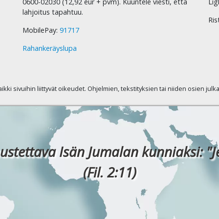
0600-02030 (12,92 eur + pvm). Kuuntele viesti, että
Lig
lahjoitus tapahtuu.
Ris
MobilePay:
91717
Rahankeräyslupa
kaikki sivuihin liittyvät oikeudet. Ohjelmien, tekstityksien tai niiden osien jul
ustettava Isän Jumalan kunniaksi: "J
(Fil. 2:11)