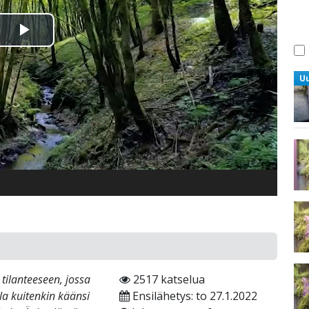
Toista
Video
U
tilanteeseen, jossa
2517 katselua
la kuitenkin käänsi
Ensilähetys: to 27.1.2022