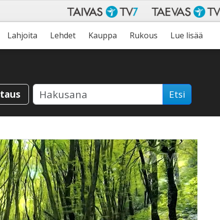
Lahjoita
Lehdet
Kauppa
Rukous
Lue lisää
staus
Etsi