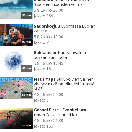
Sisäisten lupausten voima
5.8.26 klo 20.00
Jakso: 369
30 min
Sadonkorjuu
Luomassa Luojan
kanssa
5.8.26 klo 18.30
Jakso: 7
85 min
Rakkaus puhuu
Kaavailuja
taivaan suunnalta
5.8.26 klo 17.45
Jakso: 16
45 min
Jesus Yaps
Sukupolvien välinen
yhteys: mikä on ollut estämässä
sitä?
4.8.26 klo 22.00
50 min
Jakso: 8
Gospel First - Evankeliumi
ensin
Älkää murehtiko
4.8.26 klo 21.30
Jakso: 163
30 min