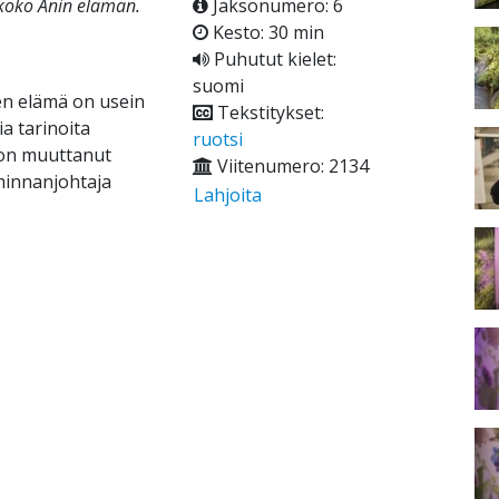
i koko Änin elämän.
Jaksonumero: 6
Kesto: 30 min
Puhutut kielet:
suomi
ten elämä on usein
Tekstitykset:
a tarinoita
ruotsi
s on muuttanut
Viitenumero: 2134
iminnanjohtaja
Lahjoita