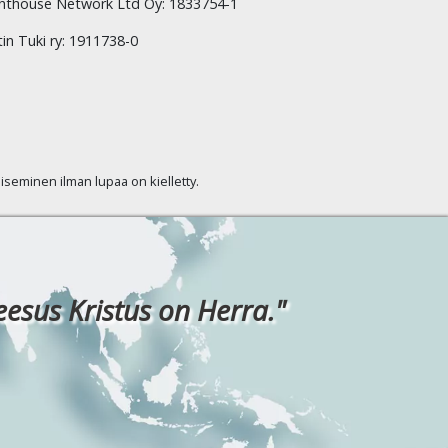
hthouse Network Ltd Oy: 1833754-1
tin Tuki ry: 1911738-0
kaiseminen ilman lupaa on kielletty.
eesus Kristus on Herra."