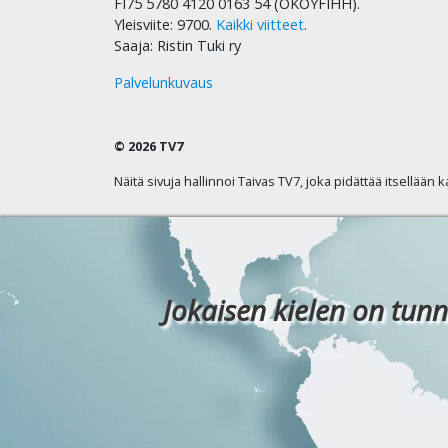
FI75 5780 4120 0163 54 (OKOYFIHH).
Yleisviite: 9700.
Kaikki viitteet
.
Saaja: Ristin Tuki ry
Palvelunkuvaus
© 2026 TV7
Näitä sivuja hallinnoi Taivas TV7, joka pidättää itsellään 
Jokaisen kielen on tunn