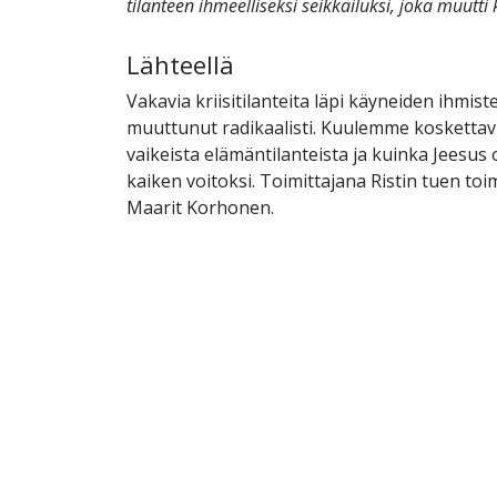
tilanteen ihmeelliseksi seikkailuksi, joka muutt
Lähteellä
Vakavia kriisitilanteita läpi käyneiden ihmis
muuttunut radikaalisti. Kuulemme koskettavi
vaikeista elämäntilanteista ja kuinka Jeesu
kaiken voitoksi. Toimittajana Ristin tuen to
Maarit Korhonen.