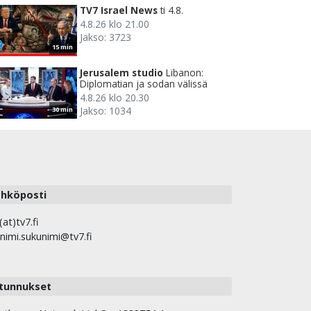
TV7 Israel News
ti 4.8.
4.8.26 klo 21.00
Jakso: 3723
15 min
Jerusalem studio
Libanon:
Diplomatian ja sodan välissä
4.8.26 klo 20.30
Jakso: 1034
30 min
hköposti
(at)tv7.fi
nimi.sukunimi@tv7.fi
tunnukset