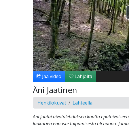
Jaa video
Lahjoita
Äni Jaatinen
Henkilökuvat
Lähteellä
Äni joutui aivotulehduksen kautta epätoivoiseen 
lääkärien ennuste toipumisesta oli huono. Juma