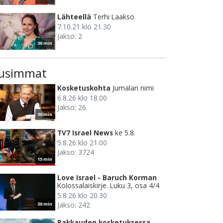
Lähteellä
Terhi Laakso
7.10.21 klo 21.30
Jakso: 2
30 min
usimmat
Kosketuskohta
Jumalan nimi
6.8.26 klo 18.00
Jakso: 26
30 min
TV7 Israel News
ke 5.8.
5.8.26 klo 21.00
Jakso: 3724
15 min
Love Israel - Baruch Korman
Kolossalaiskirje. Luku 3, osa 4/4
5.8.26 klo 20.30
Jakso: 242
30 min
Rakkauden kosketuksessa