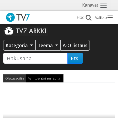
Näytä
Kanavat
valikko
Valikko
Kategoria
Teema
A-Ö listaus
Etsi
Oletussoitin
Vaihtoehtoinen soitin