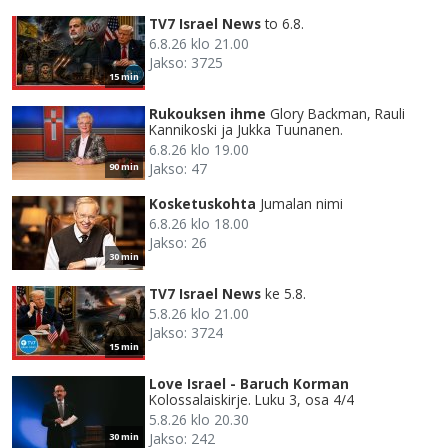
TV7 Israel News
to 6.8.
6.8.26 klo 21.00
Jakso: 3725
15 min
Rukouksen ihme
Glory Backman, Rauli
Kannikoski ja Jukka Tuunanen.
6.8.26 klo 19.00
Jakso: 47
90 min
Kosketuskohta
Jumalan nimi
6.8.26 klo 18.00
Jakso: 26
30 min
TV7 Israel News
ke 5.8.
5.8.26 klo 21.00
Jakso: 3724
15 min
Love Israel - Baruch Korman
Kolossalaiskirje. Luku 3, osa 4/4
5.8.26 klo 20.30
Jakso: 242
30 min