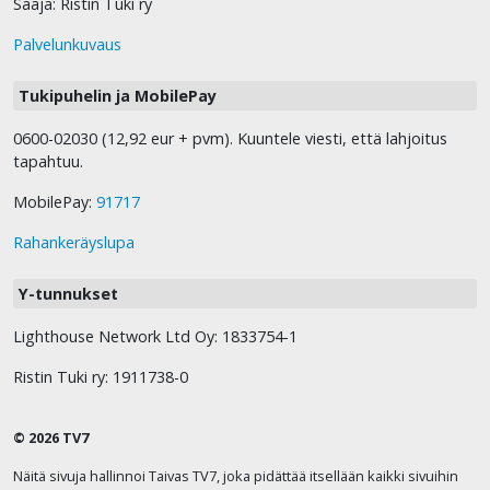
Saaja: Ristin Tuki ry
Palvelunkuvaus
Tukipuhelin ja MobilePay
0600-02030 (12,92 eur + pvm). Kuuntele viesti, että lahjoitus
tapahtuu.
MobilePay:
91717
Rahankeräyslupa
Y-tunnukset
Lighthouse Network Ltd Oy: 1833754-1
Ristin Tuki ry: 1911738-0
© 2026 TV7
Näitä sivuja hallinnoi Taivas TV7, joka pidättää itsellään kaikki sivuihin