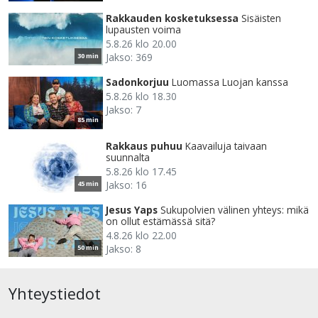
Rakkauden kosketuksessa
Sisäisten
lupausten voima
5.8.26 klo 20.00
Jakso: 369
30 min
Sadonkorjuu
Luomassa Luojan kanssa
5.8.26 klo 18.30
Jakso: 7
85 min
Rakkaus puhuu
Kaavailuja taivaan
suunnalta
5.8.26 klo 17.45
Jakso: 16
45 min
Jesus Yaps
Sukupolvien välinen yhteys: mikä
on ollut estämässä sitä?
4.8.26 klo 22.00
Jakso: 8
50 min
Yhteystiedot