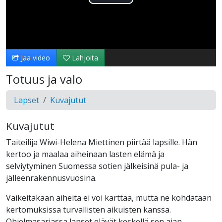
Toista
Video
Jaa video
Lahjoita
Totuus ja valo
Lapset
Kuvajutut
Kuvajutut
Taiteilija Wiwi-Helena Miettinen piirtää lapsille. Hän
kertoo ja maalaa aiheinaan lasten elämä ja
selviytyminen Suomessa sotien jälkeisinä pula- ja
jälleenrakennusvuosina.
Vaikeitakaan aiheita ei voi karttaa, mutta ne kohdataan
kertomuksissa turvallisten aikuisten kanssa.
Ohjelmasarjassa lapset elävät keskellä sen ajan