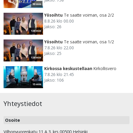
30 min
Yösoihtu
Te saatte voiman, osa 2/2
8.8.26 klo 00.00
Jakso: 26
120 min
Yösoihtu
Te saatte voiman, osa 1/2
7.8.26 klo 22.00
Jakso: 25
120 min
Kirkossa keskustellaan
Kirkollisvero
7.8.26 klo 21.45
Jakso: 106
15 min
Yhteystiedot
Osoite
Vilhonvuorenkatu 11 A 3. krs 00500 Helsinki