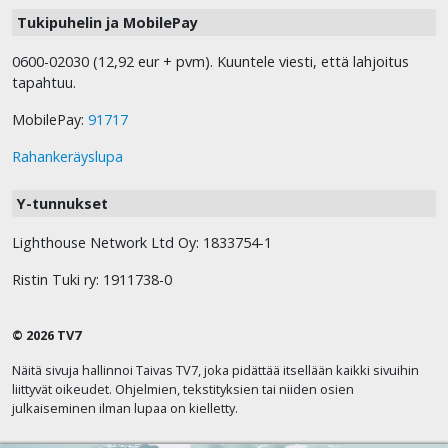
Tukipuhelin ja MobilePay
0600-02030 (12,92 eur + pvm). Kuuntele viesti, että lahjoitus
tapahtuu.
MobilePay:
91717
Rahankeräyslupa
Y-tunnukset
Lighthouse Network Ltd Oy: 1833754-1
Ristin Tuki ry: 1911738-0
© 2026 TV7
Näitä sivuja hallinnoi Taivas TV7, joka pidättää itsellään kaikki sivuihin
liittyvät oikeudet. Ohjelmien, tekstityksien tai niiden osien
julkaiseminen ilman lupaa on kielletty.