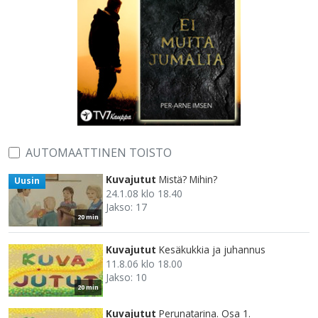
AUTOMAATTINEN TOISTO
Kuvajutut
Mistä? Mihin?
Uusin
24.1.08 klo 18.40
Jakso: 17
20 min
Kuvajutut
Kesäkukkia ja juhannus
11.8.06 klo 18.00
Jakso: 10
20 min
Kuvajutut
Perunatarina. Osa 1.