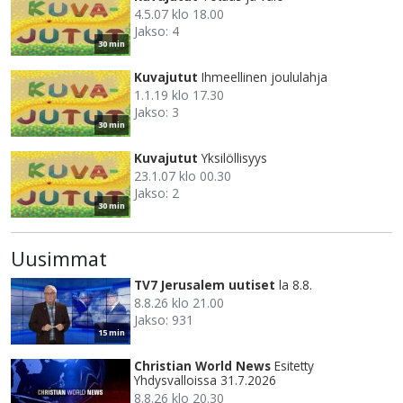
4.5.07 klo 18.00
Jakso: 4
30 min
Kuvajutut
Ihmeellinen joululahja
1.1.19 klo 17.30
Jakso: 3
30 min
Kuvajutut
Yksilöllisyys
23.1.07 klo 00.30
Jakso: 2
30 min
Uusimmat
TV7 Jerusalem uutiset
la 8.8.
8.8.26 klo 21.00
Jakso: 931
15 min
Christian World News
Esitetty
Yhdysvalloissa 31.7.2026
8.8.26 klo 20.30