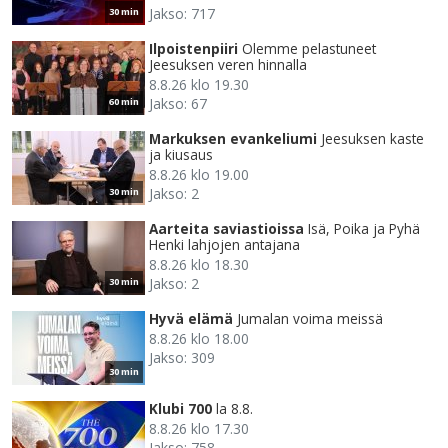
Jakso: 717
30 min
Ilpoistenpiiri
Olemme pelastuneet
Jeesuksen veren hinnalla
8.8.26 klo 19.30
Jakso: 67
60 min
Markuksen evankeliumi
Jeesuksen kaste
ja kiusaus
8.8.26 klo 19.00
Jakso: 2
30 min
Aarteita saviastioissa
Isä, Poika ja Pyhä
Henki lahjojen antajana
8.8.26 klo 18.30
Jakso: 2
30 min
Hyvä elämä
Jumalan voima meissä
8.8.26 klo 18.00
Jakso: 309
30 min
Klubi 700
la 8.8.
8.8.26 klo 17.30
Jakso: 758