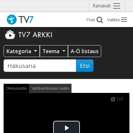
Näytä
Kanavat
valikko
Valikko
Kategoria
Teema
A-Ö listaus
Etsi
Oletussoitin
Vaihtoehtoinen soitin