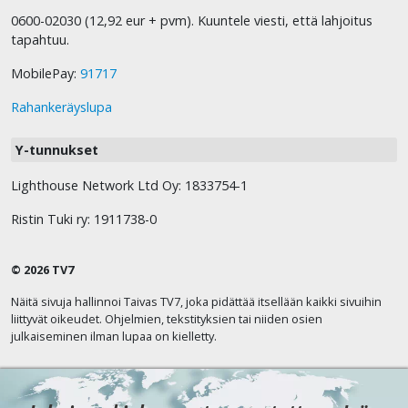
0600-02030 (12,92 eur + pvm). Kuuntele viesti, että lahjoitus
tapahtuu.
MobilePay:
91717
Rahankeräyslupa
Y-tunnukset
Lighthouse Network Ltd Oy: 1833754-1
Ristin Tuki ry: 1911738-0
© 2026 TV7
Näitä sivuja hallinnoi Taivas TV7, joka pidättää itsellään kaikki sivuihin
liittyvät oikeudet. Ohjelmien, tekstityksien tai niiden osien
julkaiseminen ilman lupaa on kielletty.