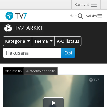
Näytä
Kanavat
valikko
Valikko
Kategoria
Teema
A-Ö listaus
Etsi
Oletussoitin
Vaihtoehtoinen soitin