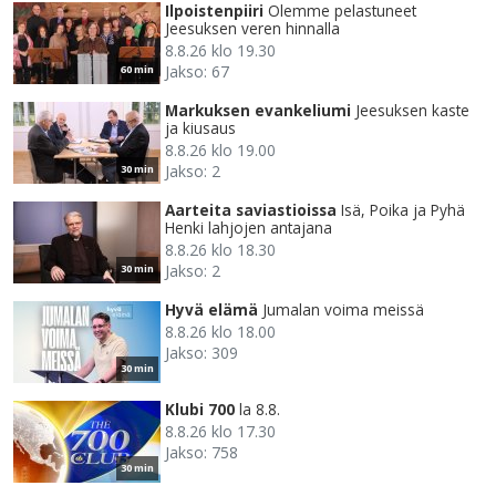
Ilpoistenpiiri
Olemme pelastuneet
Jeesuksen veren hinnalla
8.8.26 klo 19.30
Jakso: 67
60 min
Markuksen evankeliumi
Jeesuksen kaste
ja kiusaus
8.8.26 klo 19.00
Jakso: 2
30 min
Aarteita saviastioissa
Isä, Poika ja Pyhä
Henki lahjojen antajana
8.8.26 klo 18.30
Jakso: 2
30 min
Hyvä elämä
Jumalan voima meissä
8.8.26 klo 18.00
Jakso: 309
30 min
Klubi 700
la 8.8.
8.8.26 klo 17.30
Jakso: 758
30 min