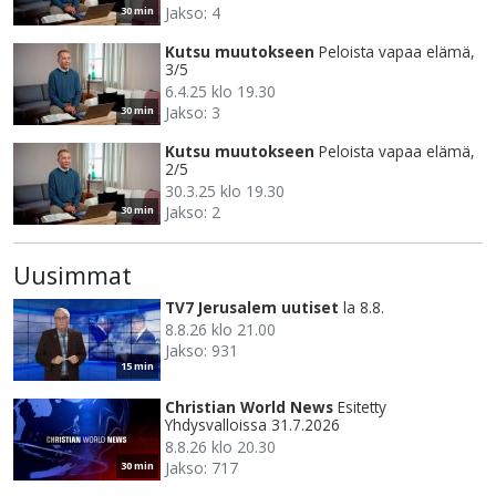
Jakso: 4
30 min
Kutsu muutokseen
Peloista vapaa elämä,
3/5
6.4.25 klo 19.30
Jakso: 3
30 min
Kutsu muutokseen
Peloista vapaa elämä,
2/5
30.3.25 klo 19.30
Jakso: 2
30 min
Uusimmat
TV7 Jerusalem uutiset
la 8.8.
8.8.26 klo 21.00
Jakso: 931
15 min
Christian World News
Esitetty
Yhdysvalloissa 31.7.2026
8.8.26 klo 20.30
Jakso: 717
30 min