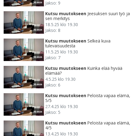
Jakso: 9
30 min
Kutsu muutokseen
Jeesuksen suuri työ ja
sen merkitys
18.5.25 klo 19.30
Jakso: 8
30 min
Kutsu muutokseen
Selkeä kuva
tulevaisuudesta
11.5.25 klo 19.30
Jakso: 7
30 min
Kutsu muutokseen
Kuinka elää hyvää
elämää?
4.5.25 klo 19.30
Jakso: 6
30 min
Kutsu muutokseen
Peloista vapaa elämä,
5/5
27.4.25 klo 19.30
Jakso: 5
30 min
Kutsu muutokseen
Peloista vapaa elämä,
4/5
13.4.25 klo 19.30