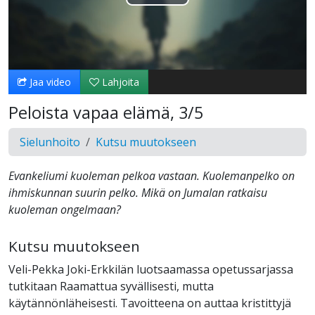
Toista
Video
Jaa video
Lahjoita
Peloista vapaa elämä, 3/5
Sielunhoito
Kutsu muutokseen
Evankeliumi kuoleman pelkoa vastaan. Kuolemanpelko on
ihmiskunnan suurin pelko. Mikä on Jumalan ratkaisu
kuoleman ongelmaan?
Kutsu muutokseen
Veli-Pekka Joki-Erkkilän luotsaamassa opetussarjassa
tutkitaan Raamattua syvällisesti, mutta
käytännönläheisesti. Tavoitteena on auttaa kristittyjä