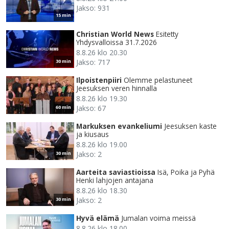
Jakso: 931
15 min
Christian World News
Esitetty
Yhdysvalloissa 31.7.2026
8.8.26 klo 20.30
Jakso: 717
30 min
Ilpoistenpiiri
Olemme pelastuneet
Jeesuksen veren hinnalla
8.8.26 klo 19.30
Jakso: 67
60 min
Markuksen evankeliumi
Jeesuksen kaste
ja kiusaus
8.8.26 klo 19.00
Jakso: 2
30 min
Aarteita saviastioissa
Isä, Poika ja Pyhä
Henki lahjojen antajana
8.8.26 klo 18.30
Jakso: 2
30 min
Hyvä elämä
Jumalan voima meissä
8.8.26 klo 18.00