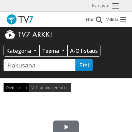
Näytä
Kanavat
valikko
Valikko
Kategoria
Teema
A-Ö listaus
Etsi
Oletussoitin
Vaihtoehtoinen soitin