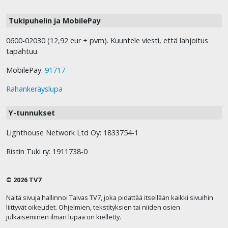
Tukipuhelin ja MobilePay
0600-02030 (12,92 eur + pvm). Kuuntele viesti, että lahjoitus
tapahtuu.
MobilePay:
91717
Rahankeräyslupa
Y-tunnukset
Lighthouse Network Ltd Oy: 1833754-1
Ristin Tuki ry: 1911738-0
© 2026 TV7
Näitä sivuja hallinnoi Taivas TV7, joka pidättää itsellään kaikki sivuihin
liittyvät oikeudet. Ohjelmien, tekstityksien tai niiden osien
julkaiseminen ilman lupaa on kielletty.