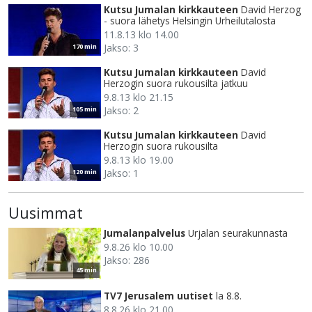
Kutsu Jumalan kirkkauteen
David Herzog
- suora lähetys Helsingin Urheilutalosta
11.8.13 klo 14.00
Jakso: 3
170 min
Kutsu Jumalan kirkkauteen
David
Herzogin suora rukousilta jatkuu
9.8.13 klo 21.15
Jakso: 2
105 min
Kutsu Jumalan kirkkauteen
David
Herzogin suora rukousilta
9.8.13 klo 19.00
Jakso: 1
120 min
Uusimmat
Jumalanpalvelus
Urjalan seurakunnasta
9.8.26 klo 10.00
Jakso: 286
45 min
TV7 Jerusalem uutiset
la 8.8.
8.8.26 klo 21.00