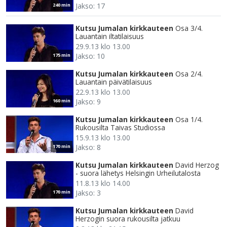
Jakso: 17
240 min
Kutsu Jumalan kirkkauteen
Osa 3/4.
Lauantain iltatilaisuus
29.9.13 klo 13.00
Jakso: 10
175 min
Kutsu Jumalan kirkkauteen
Osa 2/4.
Lauantain päivätilaisuus
22.9.13 klo 13.00
Jakso: 9
160 min
Kutsu Jumalan kirkkauteen
Osa 1/4.
Rukousilta Taivas Studiossa
15.9.13 klo 13.00
Jakso: 8
170 min
Kutsu Jumalan kirkkauteen
David Herzog
- suora lähetys Helsingin Urheilutalosta
11.8.13 klo 14.00
Jakso: 3
170 min
Kutsu Jumalan kirkkauteen
David
Herzogin suora rukousilta jatkuu