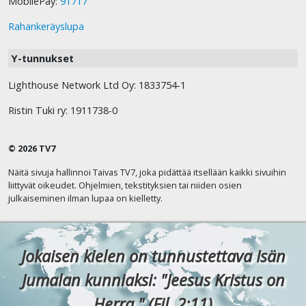
MobilePay:
91717
Rahankeräyslupa
Y-tunnukset
Lighthouse Network Ltd Oy: 1833754-1
Ristin Tuki ry: 1911738-0
© 2026 TV7
Näitä sivuja hallinnoi Taivas TV7, joka pidättää itsellään kaikki sivuihin
liittyvät oikeudet. Ohjelmien, tekstityksien tai niiden osien
julkaiseminen ilman lupaa on kielletty.
Jokaisen kielen on tunnustettava Isän
Jumalan kunniaksi: "Jeesus Kristus on
Herra." (Fil. 2:11)