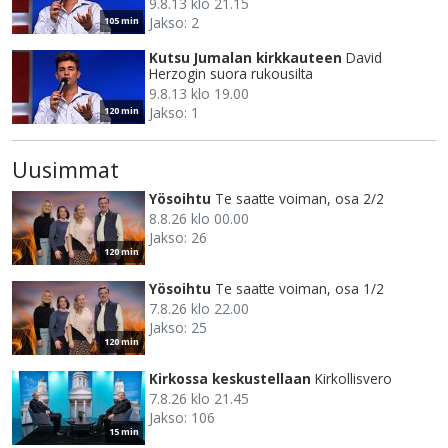
9.8.13 klo 21.15
Jakso: 2
105 min
Kutsu Jumalan kirkkauteen
David
Herzogin suora rukousilta
9.8.13 klo 19.00
Jakso: 1
120 min
Uusimmat
Yösoihtu
Te saatte voiman, osa 2/2
8.8.26 klo 00.00
Jakso: 26
120 min
Yösoihtu
Te saatte voiman, osa 1/2
7.8.26 klo 22.00
Jakso: 25
120 min
Kirkossa keskustellaan
Kirkollisvero
7.8.26 klo 21.45
Jakso: 106
15 min