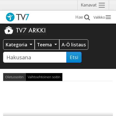
Näytä
Kanavat
valikko
Valikko
Kategoria
Teema
A-Ö listaus
Etsi
Oletussoitin
Vaihtoehtoinen soitin