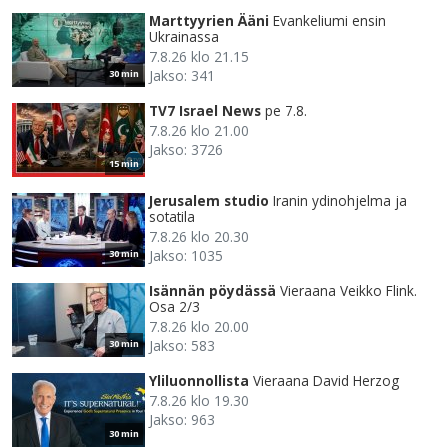
Marttyyrien Ääni
Evankeliumi ensin
Ukrainassa
7.8.26 klo 21.15
Jakso: 341
30 min
TV7 Israel News
pe 7.8.
7.8.26 klo 21.00
Jakso: 3726
15 min
Jerusalem studio
Iranin ydinohjelma ja
sotatila
7.8.26 klo 20.30
Jakso: 1035
30 min
Isännän pöydässä
Vieraana Veikko Flink.
Osa 2/3
7.8.26 klo 20.00
Jakso: 583
30 min
Yliluonnollista
Vieraana David Herzog
7.8.26 klo 19.30
Jakso: 963
30 min