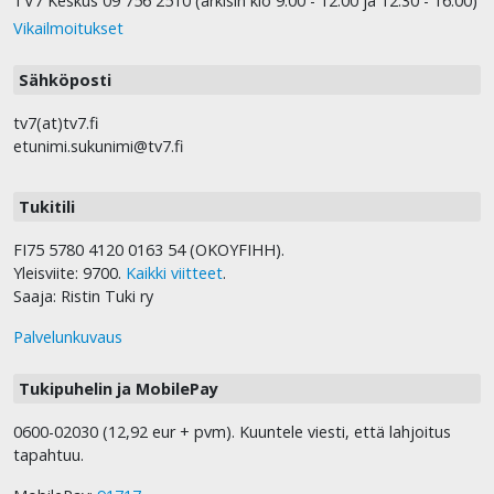
TV7 Keskus 09 756 2510 (arkisin klo 9.00 - 12.00 ja 12.30 - 16.00)
Vikailmoitukset
Sähköposti
tv7(at)tv7.fi
etunimi.sukunimi@tv7.fi
Tukitili
FI75 5780 4120 0163 54 (OKOYFIHH).
Yleisviite: 9700.
Kaikki viitteet
.
Saaja: Ristin Tuki ry
Palvelunkuvaus
Tukipuhelin ja MobilePay
0600-02030 (12,92 eur + pvm). Kuuntele viesti, että lahjoitus
tapahtuu.