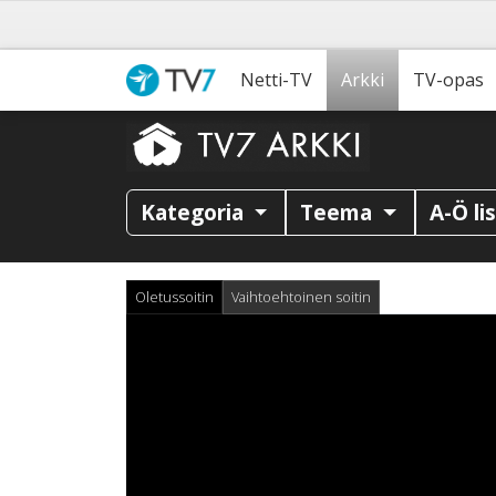
Netti-TV
Arkki
TV-opas
Kategoria
Teema
A-Ö li
Oletussoitin
Vaihtoehtoinen soitin