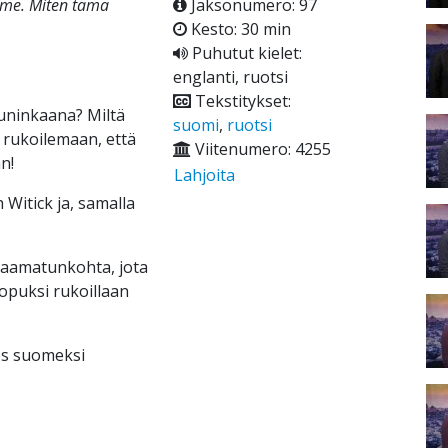
mme. Miten tämä
Jaksonumero: 97
Kesto: 30 min
Puhutut kielet:
englanti, ruotsi
Tekstitykset:
uninkaana? Miltä
suomi
,
ruotsi
 rukoilemaan, että
Viitenumero: 4255
n!
Lahjoita
Witick ja, samalla
Raamatunkohta, jota
Lopuksi rukoillaan
ös suomeksi