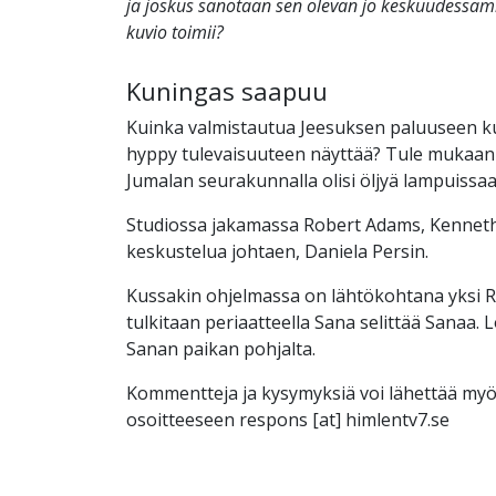
ja joskus sanotaan sen olevan jo keskuudessa
kuvio toimii?
Kuningas saapuu
Kuinka valmistautua Jeesuksen paluuseen k
hyppy tulevaisuuteen näyttää? Tule mukaan
Jumalan seurakunnalla olisi öljyä lampuissaa
Studiossa jakamassa Robert Adams, Kenneth 
keskustelua johtaen, Daniela Persin.
Kussakin ohjelmassa on lähtökohtana yksi 
tulkitaan periaatteella Sana selittää Sanaa. 
Sanan paikan pohjalta.
Kommentteja ja kysymyksiä voi lähettää my
osoitteeseen respons [at] himlentv7.se