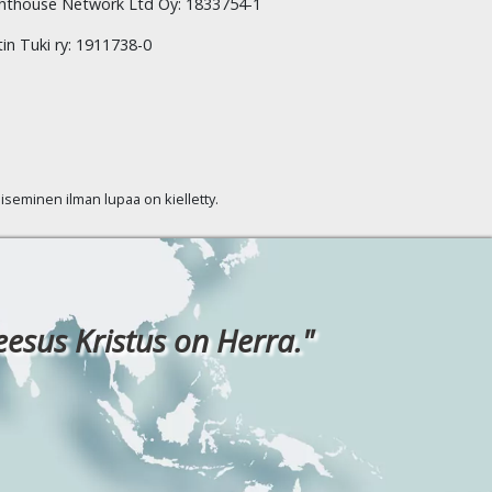
hthouse Network Ltd Oy: 1833754-1
tin Tuki ry: 1911738-0
kaiseminen ilman lupaa on kielletty.
eesus Kristus on Herra."