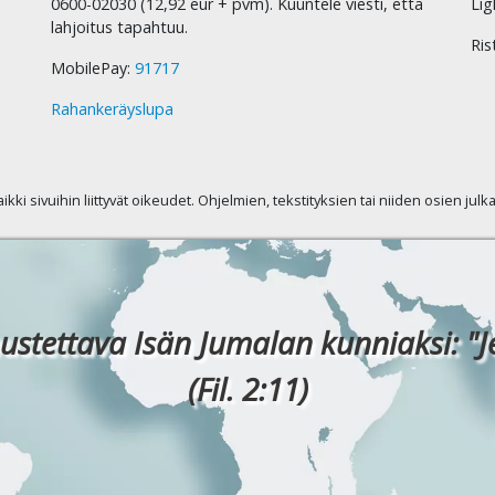
0600-02030 (12,92 eur + pvm). Kuuntele viesti, että
Lig
lahjoitus tapahtuu.
Ris
MobilePay:
91717
Rahankeräyslupa
kaikki sivuihin liittyvät oikeudet. Ohjelmien, tekstityksien tai niiden osien jul
ustettava Isän Jumalan kunniaksi: "J
(Fil. 2:11)