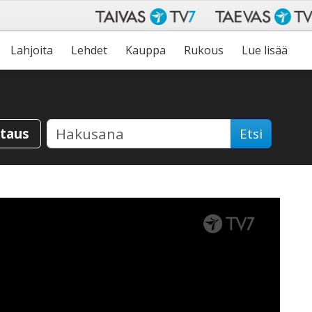
Lahjoita
Lehdet
Kauppa
Rukous
Lue lisää
staus
Etsi