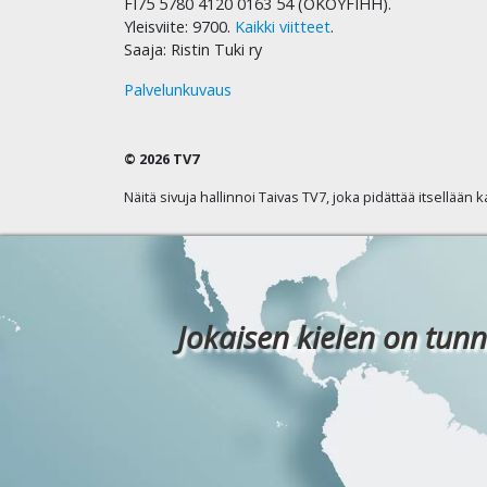
FI75 5780 4120 0163 54 (OKOYFIHH).
Yleisviite: 9700.
Kaikki viitteet
.
Saaja: Ristin Tuki ry
Palvelunkuvaus
© 2026 TV7
Näitä sivuja hallinnoi Taivas TV7, joka pidättää itsellään 
Jokaisen kielen on tunn