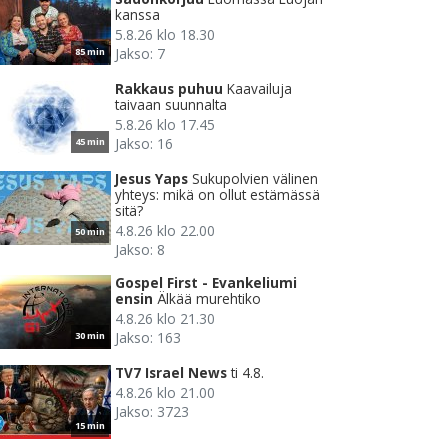
kanssa
5.8.26 klo 18.30
Jakso: 7
85 min
Rakkaus puhuu
Kaavailuja
taivaan suunnalta
5.8.26 klo 17.45
Jakso: 16
45 min
Jesus Yaps
Sukupolvien välinen
yhteys: mikä on ollut estämässä
sitä?
4.8.26 klo 22.00
50 min
Jakso: 8
Gospel First - Evankeliumi
ensin
Älkää murehtiko
4.8.26 klo 21.30
Jakso: 163
30 min
TV7 Israel News
ti 4.8.
4.8.26 klo 21.00
Jakso: 3723
15 min