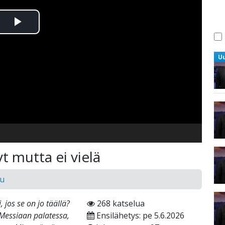
Toista
Video
U
t mutta ei vielä
uu
 jos se on jo täällä?
268 katselua
 Messiaan palatessa,
Ensilähetys: pe 5.6.2026