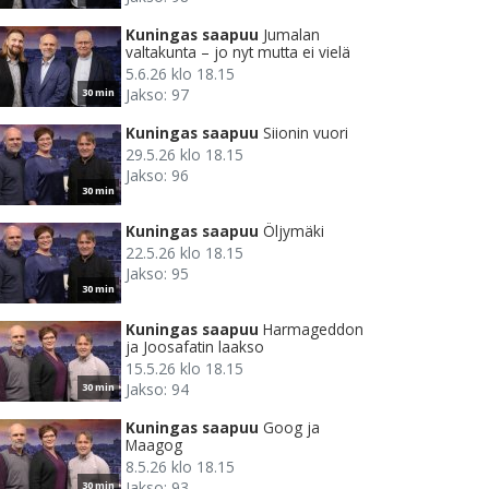
Kuningas saapuu
Jumalan
valtakunta – jo nyt mutta ei vielä
5.6.26 klo 18.15
Jakso: 97
30 min
Kuningas saapuu
Siionin vuori
29.5.26 klo 18.15
Jakso: 96
30 min
Kuningas saapuu
Öljymäki
22.5.26 klo 18.15
Jakso: 95
30 min
Kuningas saapuu
Harmageddon
ja Joosafatin laakso
15.5.26 klo 18.15
Jakso: 94
30 min
Kuningas saapuu
Goog ja
Maagog
8.5.26 klo 18.15
Jakso: 93
30 min