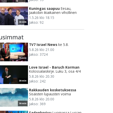
Kuningas saapuu
Eesau,
Jaakobin ikiaikainen vihollinen
1.5.26 klo 18.15
Jakso: 92
30 min
usimmat
TV7 Israel News
ke 5.8.
5.8.26 klo 21.00
Jakso: 3724
15 min
Love Israel - Baruch Korman
Kolossalaiskirje. Luku 3, osa 4/4
5.8.26 klo 20.30
Jakso: 242
30 min
Rakkauden kosketuksessa
Sisäisten lupausten voima
5.8.26 klo 20.00
Jakso: 369
30 min
Sadonkorjuu
Luomassa Luojan