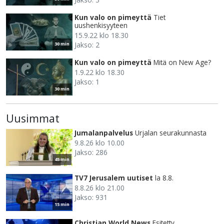
Kun valo on pimeyttä
Tiet
uushenkisyyteen
15.9.22 klo 18.30
Jakso: 2
30 min
Kun valo on pimeyttä
Mitä on New Age?
1.9.22 klo 18.30
Jakso: 1
30 min
Uusimmat
Jumalanpalvelus
Urjalan seurakunnasta
9.8.26 klo 10.00
Jakso: 286
45 min
TV7 Jerusalem uutiset
la 8.8.
8.8.26 klo 21.00
Jakso: 931
15 min
Christian World News
Esitetty