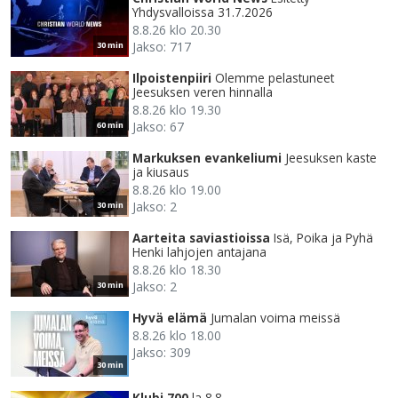
Yhdysvalloissa 31.7.2026
8.8.26 klo 20.30
Jakso: 717
30 min
Ilpoistenpiiri
Olemme pelastuneet
Jeesuksen veren hinnalla
8.8.26 klo 19.30
Jakso: 67
60 min
Markuksen evankeliumi
Jeesuksen kaste
ja kiusaus
8.8.26 klo 19.00
Jakso: 2
30 min
Aarteita saviastioissa
Isä, Poika ja Pyhä
Henki lahjojen antajana
8.8.26 klo 18.30
Jakso: 2
30 min
Hyvä elämä
Jumalan voima meissä
8.8.26 klo 18.00
Jakso: 309
30 min
Klubi 700
la 8.8.