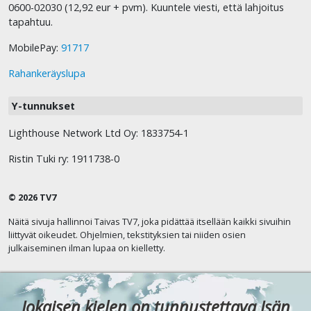
0600-02030 (12,92 eur + pvm). Kuuntele viesti, että lahjoitus
tapahtuu.
MobilePay:
91717
Rahankeräyslupa
Y-tunnukset
Lighthouse Network Ltd Oy: 1833754-1
Ristin Tuki ry: 1911738-0
© 2026 TV7
Näitä sivuja hallinnoi Taivas TV7, joka pidättää itsellään kaikki sivuihin
liittyvät oikeudet. Ohjelmien, tekstityksien tai niiden osien
julkaiseminen ilman lupaa on kielletty.
Jokaisen kielen on tunnustettava Isän