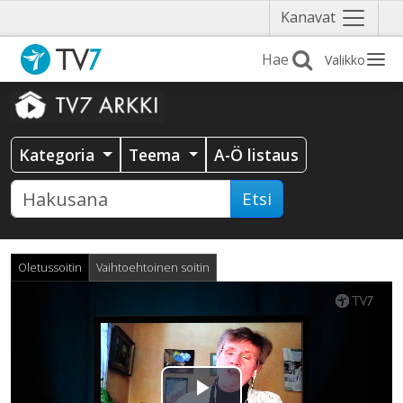
Näytä
Kanavat
valikko
Valikko
Kategoria
Teema
A-Ö listaus
Etsi
Oletussoitin
Vaihtoehtoinen soitin