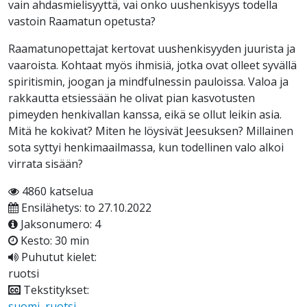
vain ahdasmielisyyttä, vai onko uushenkisyys todella
vastoin Raamatun opetusta?
Raamatunopettajat kertovat uushenkisyyden juurista ja
vaaroista. Kohtaat myös ihmisiä, jotka ovat olleet syvällä
spiritismin, joogan ja mindfulnessin pauloissa. Valoa ja
rakkautta etsiessään he olivat pian kasvotusten
pimeyden henkivallan kanssa, eikä se ollut leikin asia.
Mitä he kokivat? Miten he löysivät Jeesuksen? Millainen
sota syttyi henkimaailmassa, kun todellinen valo alkoi
virrata sisään?
4860 katselua
Ensilähetys: to 27.10.2022
Jaksonumero: 4
Kesto: 30 min
Puhutut kielet:
ruotsi
Tekstitykset:
suomi
,
ruotsi