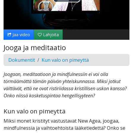
Toista
Video
Jaa video
Lahjoita
Jooga ja meditaatio
Dokumentit
Kun valo on pimeyttä
Joogaan, meditaatioon ja mindfulnessiin ei voi olla
törmäämättä tämän päivän yhteiskunnassa. Miksi jotkut
väittävät, että ne ovat ristiriidassa kristillisen uskon kanssa?
Onko niissä kosketuspintaa hengellisyyteen?
Kun valo on pimeyttä
Miksi monet kristityt vastustavat New Agea, joogaa,
mindfulnessia ja vaihtoehtoista lääketiedettä? Onko se