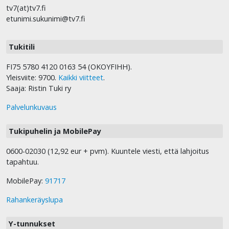
tv7(at)tv7.fi
etunimi.sukunimi@tv7.fi
Tukitili
FI75 5780 4120 0163 54 (OKOYFIHH).
Yleisviite: 9700.
Kaikki viitteet
.
Saaja: Ristin Tuki ry
Palvelunkuvaus
Tukipuhelin ja MobilePay
0600-02030 (12,92 eur + pvm). Kuuntele viesti, että lahjoitus
tapahtuu.
MobilePay:
91717
Rahankeräyslupa
Y-tunnukset