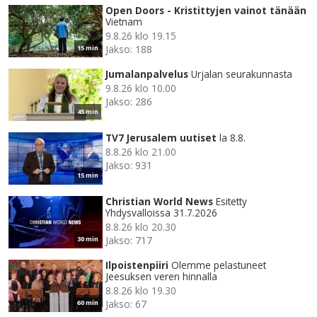
Open Doors - Kristittyjen vainot tänään
Vietnam
9.8.26 klo 19.15
Jakso: 188
15 min
Jumalanpalvelus
Urjalan seurakunnasta
9.8.26 klo 10.00
Jakso: 286
45 min
TV7 Jerusalem uutiset
la 8.8.
8.8.26 klo 21.00
Jakso: 931
15 min
Christian World News
Esitetty
Yhdysvalloissa 31.7.2026
8.8.26 klo 20.30
Jakso: 717
30 min
Ilpoistenpiiri
Olemme pelastuneet
Jeesuksen veren hinnalla
8.8.26 klo 19.30
Jakso: 67
60 min