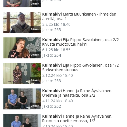
20 min
Kulmakivi
Martti Muurikainen - Ihmeiden
äärellä, osa 1
3.2.25 klo 18.40
Jakso: 265
20 min
Kulmakivi
Eija Piippo-Savolainen, osa 2/2.
Kivusta muotoutuu helmi
6.1.25 klo 18.55
Jakso: 264
20 min
Kulmakivi
Eija Piippo-Savolainen, osa 1/2.
Särkymisen siunaus
2.12.24 klo 18.40
Jakso: 263
20 min
Kulmakivi
Hanne ja Raine Äyräväinen.
Unelmia ja haasteita, osa 2/2
4.11.24 klo 18.40
Jakso: 262
20 min
Kulmakivi
Hanne ja Raine Äyräväinen.
Rukousta opettelemassa, 1/2
7.10.24 klo 18.40