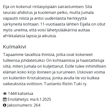
Eija on kokenut rintasyöpään sairastumisen. Sitä
seurasi ahdistus ja kuoleman pelko, mutta Jumala
vapautti niistä ja antoi uudenlaista herkkyyttä
särkyneitä kohtaan. 11-vuotiaasta lähtien Eijalla on ollut
myös unelma, että voisi lähetyslääkärinä auttaa
afrikkalaisia lapsia ja aikuisia.
Kulmakivi
Tapaamme tavallisia ihmisiä, jotka ovat kokeneet
tulleensa johdatetuiksi. On kohtaamisia ja haastatteluja
siitä, miten Jumala on kuljettanut. Esille tulee inhimillisen
elämän koko kirjo iloineen ja suruineen. Uskovan voima
on kuitenkin Kristuksessa, jonka avulla tie voi kulkea
vaikeuksista voittoon. Tuotanto Ristin Tuki ry.
1444 katselua
Ensilähetys: ma 6.1.2025
Jaksonumero: 264