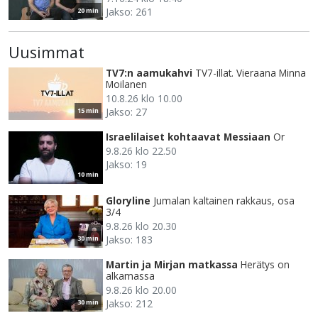
Jakso: 261
20 min
Uusimmat
TV7:n aamukahvi
TV7-illat. Vieraana Minna
Moilanen
10.8.26 klo 10.00
Jakso: 27
15 min
Israelilaiset kohtaavat Messiaan
Or
9.8.26 klo 22.50
Jakso: 19
10 min
Gloryline
Jumalan kaltainen rakkaus, osa
3/4
9.8.26 klo 20.30
Jakso: 183
30 min
Martin ja Mirjan matkassa
Herätys on
alkamassa
9.8.26 klo 20.00
Jakso: 212
30 min