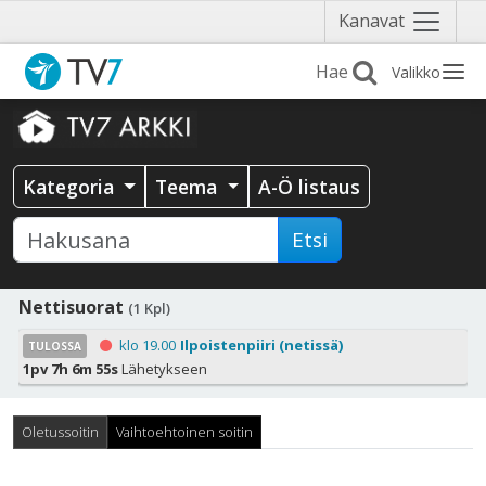
Näytä
Kanavat
valikko
Valikko
Kategoria
Teema
A-Ö listaus
Etsi
Nettisuorat
(1 Kpl)
klo 19.00
Ilpoistenpiiri (netissä)
TULOSSA
1pv 7h 6m 53s
Lähetykseen
Oletussoitin
Vaihtoehtoinen soitin