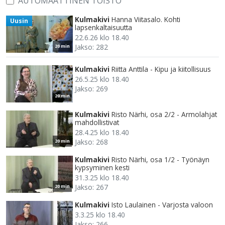
AUTOMAATTINEN TOISTO
Kulmakivi
Hanna Viitasalo. Kohti
Uusin
lapsenkaltaisuutta
22.6.26 klo 18.40
Jakso: 282
20 min
Kulmakivi
Riitta Anttila - Kipu ja kiitollisuus
26.5.25 klo 18.40
Jakso: 269
20 min
Kulmakivi
Risto Närhi, osa 2/2 - Armolahjat
mahdollistivat
28.4.25 klo 18.40
Jakso: 268
20 min
Kulmakivi
Risto Närhi, osa 1/2 - Työnäyn
kypsyminen kesti
31.3.25 klo 18.40
Jakso: 267
20 min
Kulmakivi
Isto Laulainen - Varjosta valoon
3.3.25 klo 18.40
Jakso: 266