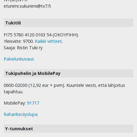
etunimi.sukunimi@tv7.fi
Tukitili
FI75 5780 4120 0163 54 (OKOYFIHH).
Yleisviite: 9700.
Kaikki viitteet
.
Saaja: Ristin Tuki ry
Palvelunkuvaus
Tukipuhelin ja MobilePay
0600-02030 (12,92 eur + pvm). Kuuntele viesti, että lahjoitus
tapahtuu.
MobilePay:
91717
Rahankeräyslupa
Y-tunnukset