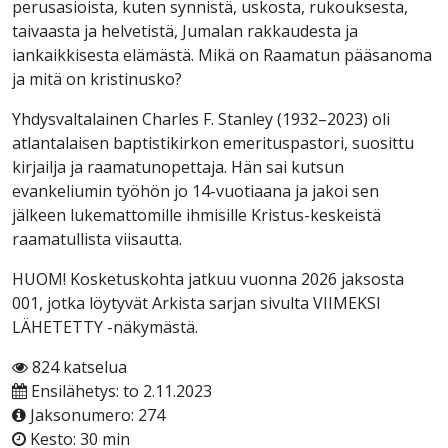
perusasioista, kuten synnistä, uskosta, rukouksesta,
taivaasta ja helvetistä, Jumalan rakkaudesta ja
iankaikkisesta elämästä. Mikä on Raamatun pääsanoma
ja mitä on kristinusko?
Yhdysvaltalainen Charles F. Stanley (1932–2023) oli
atlantalaisen baptistikirkon emerituspastori, suosittu
kirjailja ja raamatunopettaja. Hän sai kutsun
evankeliumin työhön jo 14-vuotiaana ja jakoi sen
jälkeen lukemattomille ihmisille Kristus-keskeistä
raamatullista viisautta.
HUOM! Kosketuskohta jatkuu vuonna 2026 jaksosta
001, jotka löytyvät Arkista sarjan sivulta VIIMEKSI
LÄHETETTY -näkymästä.
824 katselua
Ensilähetys: to 2.11.2023
Jaksonumero: 274
Kesto: 30 min