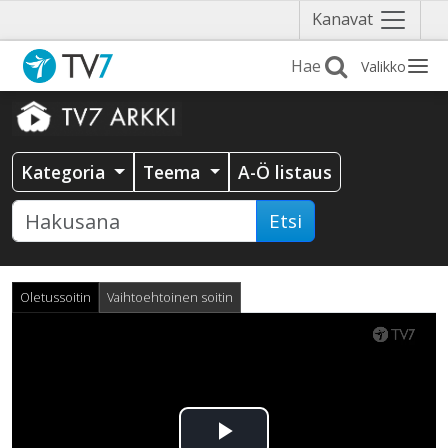
Näytä
Kanavat
valikko
Valikko
Kategoria
Teema
A-Ö listaus
Etsi
Oletussoitin
Vaihtoehtoinen soitin