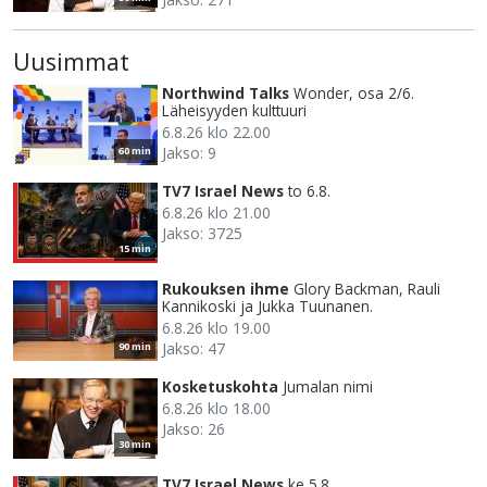
Uusimmat
Northwind Talks
Wonder, osa 2/6.
Läheisyyden kulttuuri
6.8.26 klo 22.00
Jakso: 9
60 min
TV7 Israel News
to 6.8.
6.8.26 klo 21.00
Jakso: 3725
15 min
Rukouksen ihme
Glory Backman, Rauli
Kannikoski ja Jukka Tuunanen.
6.8.26 klo 19.00
Jakso: 47
90 min
Kosketuskohta
Jumalan nimi
6.8.26 klo 18.00
Jakso: 26
30 min
TV7 Israel News
ke 5.8.