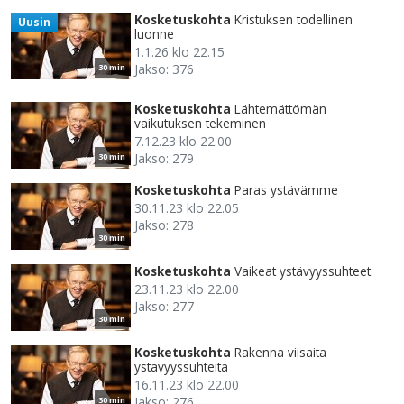
Kosketuskohta
Kristuksen todellinen
Uusin
luonne
1.1.26 klo 22.15
Jakso: 376
30 min
Kosketuskohta
Lähtemättömän
vaikutuksen tekeminen
7.12.23 klo 22.00
Jakso: 279
30 min
Kosketuskohta
Paras ystävämme
30.11.23 klo 22.05
Jakso: 278
30 min
Kosketuskohta
Vaikeat ystävyyssuhteet
23.11.23 klo 22.00
Jakso: 277
30 min
Kosketuskohta
Rakenna viisaita
ystävyyssuhteita
16.11.23 klo 22.00
Jakso: 276
30 min