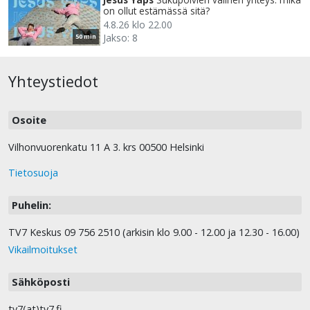
on ollut estämässä sitä?
4.8.26 klo 22.00
Jakso: 8
50 min
Yhteystiedot
Osoite
Vilhonvuorenkatu 11 A 3. krs 00500 Helsinki
Tietosuoja
Puhelin:
TV7 Keskus 09 756 2510 (arkisin klo 9.00 - 12.00 ja 12.30 - 16.00)
Vikailmoitukset
Sähköposti
tv7(at)tv7.fi