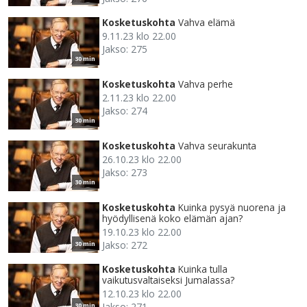
Kosketuskohta
Vahva elämä
9.11.23 klo 22.00
Jakso: 275
30 min
Kosketuskohta
Vahva perhe
2.11.23 klo 22.00
Jakso: 274
30 min
Kosketuskohta
Vahva seurakunta
26.10.23 klo 22.00
Jakso: 273
30 min
Kosketuskohta
Kuinka pysyä nuorena ja
hyödyllisenä koko elämän ajan?
19.10.23 klo 22.00
Jakso: 272
30 min
Kosketuskohta
Kuinka tulla
vaikutusvaltaiseksi Jumalassa?
12.10.23 klo 22.00
Jakso: 271
30 min