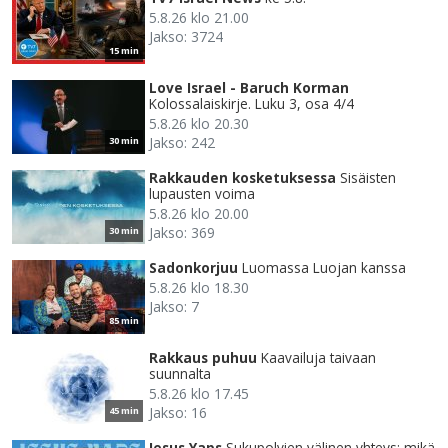
5.8.26 klo 21.00
Jakso: 3724
15 min
Love Israel - Baruch Korman
Kolossalaiskirje. Luku 3, osa 4/4
5.8.26 klo 20.30
Jakso: 242
30 min
Rakkauden kosketuksessa
Sisäisten
lupausten voima
5.8.26 klo 20.00
Jakso: 369
30 min
Sadonkorjuu
Luomassa Luojan kanssa
5.8.26 klo 18.30
Jakso: 7
85 min
Rakkaus puhuu
Kaavailuja taivaan
suunnalta
5.8.26 klo 17.45
Jakso: 16
45 min
Jesus Yaps
Sukupolvien välinen yhteys: mikä