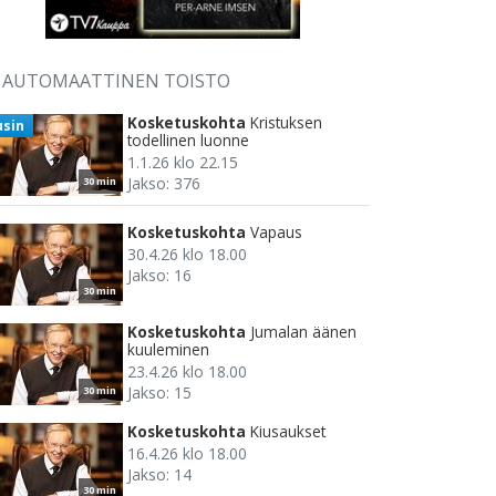
AUTOMAATTINEN TOISTO
Kosketuskohta
Kristuksen
usin
todellinen luonne
1.1.26 klo 22.15
Jakso: 376
30 min
Kosketuskohta
Vapaus
30.4.26 klo 18.00
Jakso: 16
30 min
Kosketuskohta
Jumalan äänen
kuuleminen
23.4.26 klo 18.00
Jakso: 15
30 min
Kosketuskohta
Kiusaukset
16.4.26 klo 18.00
Jakso: 14
30 min