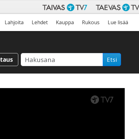
Lahjoita
Lehdet
Kauppa
Rukous
Lue lisää
staus
Etsi