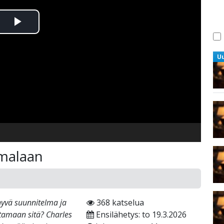
Toista
Video
U
umalaan
hyvä suunnitelma ja
368 katselua
ttamaan sitä? Charles
Ensilähetys: to 19.3.2026