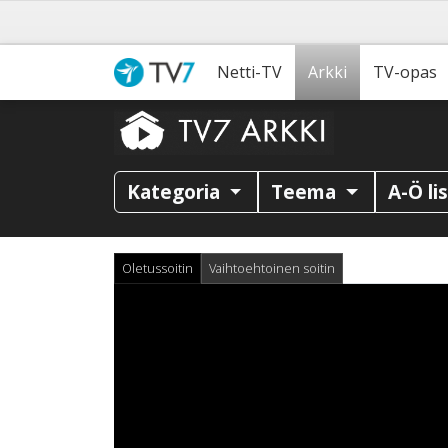
Netti-TV
Arkki
TV-opas
Kategoria
Teema
A-Ö li
Oletussoitin
Vaihtoehtoinen soitin