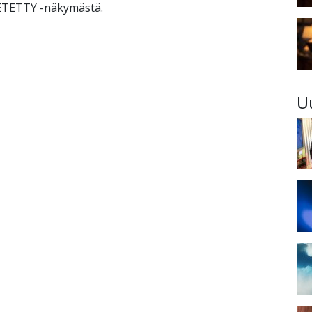
ÄHETETTY -näkymästä.
U