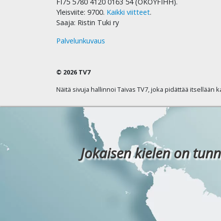
FI75 5780 4120 0163 54 (OKOYFIHH).
Yleisviite: 9700.
Kaikki viitteet
.
Saaja: Ristin Tuki ry
Palvelunkuvaus
© 2026 TV7
Näitä sivuja hallinnoi Taivas TV7, joka pidättää itsellään 
Jokaisen kielen on tunn