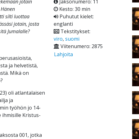
tekemään jotain
Jaksonumero: 11
n Hänen
Kesto: 30 min
 silti luottaa
Puhutut kielet:
säsi jotain, josta
englanti
sitä Jumalalle?
Tekstitykset:
viro
,
suomi
Viitenumero: 2875
Lahjoita
perusasioista,
ta ja helvetistä,
stä. Mikä on
o?
3) oli atlantalaisen
lja ja
min työhön jo 14-
 ihmisille Kristus-
ksosta 001, jotka