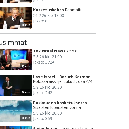
Kosketuskohta
Raamattu
26.2.26 klo 18.00
Jakso: 8
30 min
usimmat
TV7 Israel News
ke 5.8.
5.8.26 klo 21.00
Jakso: 3724
15 min
Love Israel - Baruch Korman
Kolossalaiskirje. Luku 3, osa 4/4
5.8.26 klo 20.30
Jakso: 242
30 min
Rakkauden kosketuksessa
Sisäisten lupausten voima
5.8.26 klo 20.00
Jakso: 369
30 min
Sadonkorjuu
Luomassa Luojan