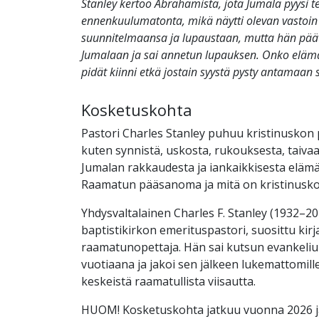
Stanley kertoo Abrahamista, jota Jumala pyysi 
ennenkuulumatonta, mikä näytti olevan vastoi
suunnitelmaansa ja lupaustaan, mutta hän päätti
Jumalaan ja sai annetun lupauksen. Onko elämäs
pidät kiinni etkä jostain syystä pysty antamaan 
Kosketuskohta
Pastori Charles Stanley puhuu kristinuskon 
kuten synnistä, uskosta, rukouksesta, taivaas
Jumalan rakkaudesta ja iankaikkisesta elämä
Raamatun pääsanoma ja mitä on kristinusk
Yhdysvaltalainen Charles F. Stanley (1932–202
baptistikirkon emerituspastori, suosittu kirjai
raamatunopettaja. Hän sai kutsun evankeliu
vuotiaana ja jakoi sen jälkeen lukemattomille
keskeistä raamatullista viisautta.
HUOM! Kosketuskohta jatkuu vuonna 2026 ja