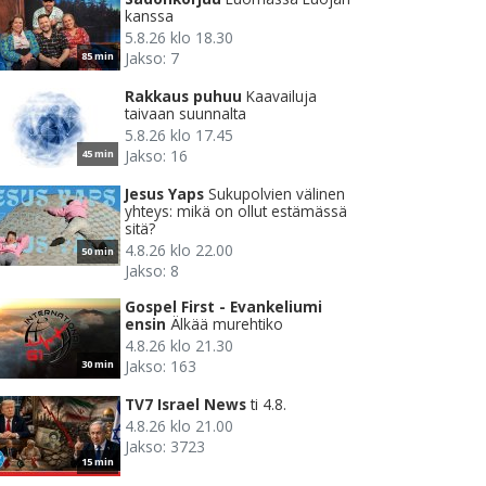
kanssa
5.8.26 klo 18.30
Jakso: 7
85 min
Rakkaus puhuu
Kaavailuja
taivaan suunnalta
5.8.26 klo 17.45
Jakso: 16
45 min
Jesus Yaps
Sukupolvien välinen
yhteys: mikä on ollut estämässä
sitä?
4.8.26 klo 22.00
50 min
Jakso: 8
Gospel First - Evankeliumi
ensin
Älkää murehtiko
4.8.26 klo 21.30
Jakso: 163
30 min
TV7 Israel News
ti 4.8.
4.8.26 klo 21.00
Jakso: 3723
15 min