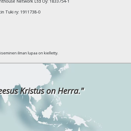
hthouse Network Ltd Oy: 1833754-1
tin Tuki ry: 1911738-0
kaiseminen ilman lupaa on kielletty.
eesus Kristus on Herra."