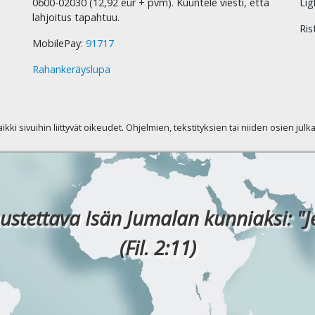
0600-02030 (12,92 eur + pvm). Kuuntele viesti, että
Lig
lahjoitus tapahtuu.
Ris
MobilePay:
91717
Rahankeräyslupa
kaikki sivuihin liittyvät oikeudet. Ohjelmien, tekstityksien tai niiden osien jul
ustettava Isän Jumalan kunniaksi: "J
(Fil. 2:11)