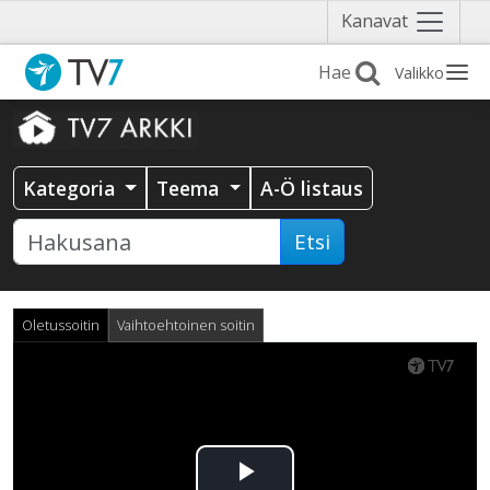
Näytä
Kanavat
valikko
Valikko
Kategoria
Teema
A-Ö listaus
Etsi
Oletussoitin
Vaihtoehtoinen soitin