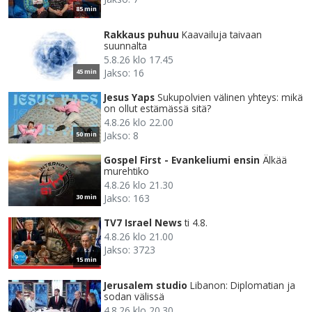
85 min
Rakkaus puhuu
Kaavailuja taivaan
suunnalta
5.8.26 klo 17.45
Jakso: 16
45 min
Jesus Yaps
Sukupolvien välinen yhteys: mikä
on ollut estämässä sitä?
4.8.26 klo 22.00
Jakso: 8
50 min
Gospel First - Evankeliumi ensin
Älkää
murehtiko
4.8.26 klo 21.30
Jakso: 163
30 min
TV7 Israel News
ti 4.8.
4.8.26 klo 21.00
Jakso: 3723
15 min
Jerusalem studio
Libanon: Diplomatian ja
sodan välissä
4.8.26 klo 20.30