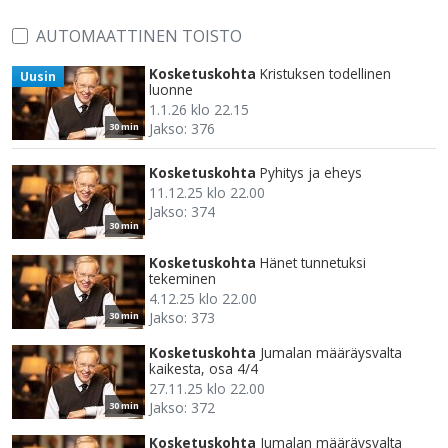
AUTOMAATTINEN TOISTO
Kosketuskohta
Kristuksen todellinen
Uusin
luonne
1.1.26 klo 22.15
Jakso: 376
30 min
Kosketuskohta
Pyhitys ja eheys
11.12.25 klo 22.00
Jakso: 374
30 min
Kosketuskohta
Hänet tunnetuksi
tekeminen
4.12.25 klo 22.00
Jakso: 373
30 min
Kosketuskohta
Jumalan määräysvalta
kaikesta, osa 4/4
27.11.25 klo 22.00
Jakso: 372
30 min
Kosketuskohta
Jumalan määräysvalta