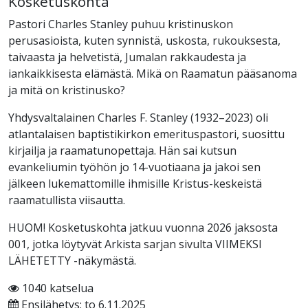
Kosketuskohta
Pastori Charles Stanley puhuu kristinuskon
perusasioista, kuten synnistä, uskosta, rukouksesta,
taivaasta ja helvetistä, Jumalan rakkaudesta ja
iankaikkisesta elämästä. Mikä on Raamatun pääsanoma
ja mitä on kristinusko?
Yhdysvaltalainen Charles F. Stanley (1932–2023) oli
atlantalaisen baptistikirkon emerituspastori, suosittu
kirjailja ja raamatunopettaja. Hän sai kutsun
evankeliumin työhön jo 14-vuotiaana ja jakoi sen
jälkeen lukemattomille ihmisille Kristus-keskeistä
raamatullista viisautta.
HUOM! Kosketuskohta jatkuu vuonna 2026 jaksosta
001, jotka löytyvät Arkista sarjan sivulta VIIMEKSI
LÄHETETTY -näkymästä.
1040 katselua
Ensilähetys: to 6.11.2025