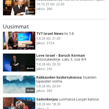
16.10.25 klo 22.00
Jakso: 366
30 min
Uusimmat
TV7 Israel News
ke 5.8.
5.8.26 klo 21.00
Jakso: 3724
15 min
Love Israel - Baruch Korman
Kolossalaiskirje. Luku 3, osa 4/4
5.8.26 klo 20.30
Jakso: 242
30 min
Rakkauden kosketuksessa
Sisäisten
lupausten voima
5.8.26 klo 20.00
Jakso: 369
30 min
Sadonkorjuu
Luomassa Luojan kanssa
5.8.26 klo 18.30
Jakso: 7