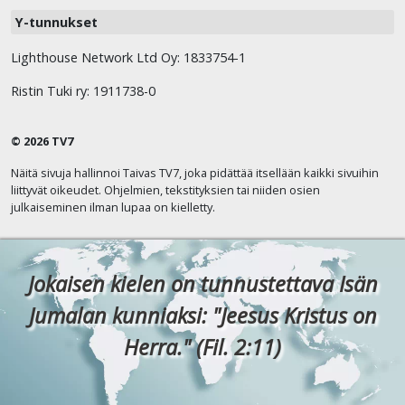
Y-tunnukset
Lighthouse Network Ltd Oy: 1833754-1
Ristin Tuki ry: 1911738-0
© 2026 TV7
Näitä sivuja hallinnoi Taivas TV7, joka pidättää itsellään kaikki sivuihin
liittyvät oikeudet. Ohjelmien, tekstityksien tai niiden osien
julkaiseminen ilman lupaa on kielletty.
Jokaisen kielen on tunnustettava Isän
Jumalan kunniaksi: "Jeesus Kristus on
Herra." (Fil. 2:11)