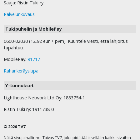
Saaja: Ristin Tuki ry
Palvelunkuvaus
Tukipuhelin ja MobilePay
0600-02030 (12,92 eur + pvm). Kuuntele viesti, että lahjoitus
tapahtuu.
MobilePay:
91717
Rahankeräyslupa
Y-tunnukset
Lighthouse Network Ltd Oy: 1833754-1
Ristin Tuki ry: 1911738-0
© 2026 TV7
Näitä sivuja hallinnoi Taivas TV7, joka pidättää itsellään kaikki sivuihin