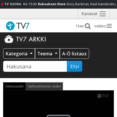
TV-SUORA:
klo 19.00
Rukouksen ihme
Glory Backman, Rauli Kannikoski j
Näytä
Kanavat
valikko
Valikko
Kategoria
Teema
A-Ö listaus
Etsi
Oletussoitin
Vaihtoehtoinen soitin