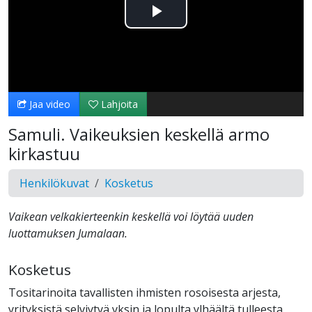
Toista
Video
Jaa video
Lahjoita
Samuli. Vaikeuksien keskellä armo
kirkastuu
Henkilökuvat
Kosketus
Vaikean velkakierteenkin keskellä voi löytää uuden
luottamuksen Jumalaan.
Kosketus
Tositarinoita tavallisten ihmisten rosoisesta arjesta,
yrityksistä selviytyä yksin ja lopulta ylhäältä tulleesta