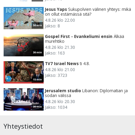
Jesus Yaps
Sukupolvien välinen yhteys: mikä
on ollut estämässä sitä?
4.8.26 klo 22.00
Jakso: 8
50 min
Gospel First - Evankeliumi ensin
Älkää
murehtiko
4.8.26 klo 21.30
Jakso: 163
30 min
TV7 Israel News
ti 4.8.
4.8.26 klo 21.00
Jakso: 3723
15 min
Jerusalem studio
Libanon: Diplomatian ja
sodan välissä
4.8.26 klo 20.30
Jakso: 1034
30 min
Yhteystiedot