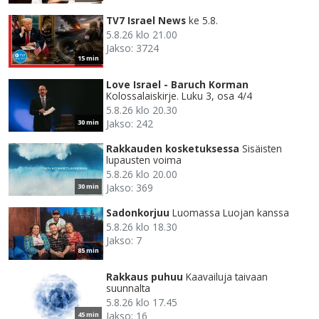
TV7 Israel News
ke 5.8.
5.8.26 klo 21.00
Jakso: 3724
15 min
Love Israel - Baruch Korman
Kolossalaiskirje. Luku 3, osa 4/4
5.8.26 klo 20.30
Jakso: 242
30 min
Rakkauden kosketuksessa
Sisäisten
lupausten voima
5.8.26 klo 20.00
Jakso: 369
30 min
Sadonkorjuu
Luomassa Luojan kanssa
5.8.26 klo 18.30
Jakso: 7
85 min
Rakkaus puhuu
Kaavailuja taivaan
suunnalta
5.8.26 klo 17.45
Jakso: 16
45 min