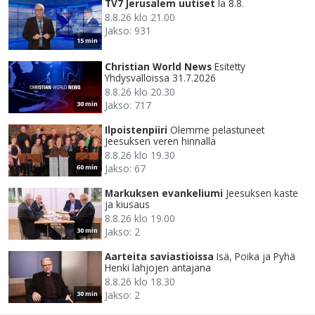
TV7 Jerusalem uutiset
la 8.8.
8.8.26 klo 21.00
Jakso: 931
15 min
Christian World News
Esitetty
Yhdysvalloissa 31.7.2026
8.8.26 klo 20.30
Jakso: 717
30 min
Ilpoistenpiiri
Olemme pelastuneet
Jeesuksen veren hinnalla
8.8.26 klo 19.30
Jakso: 67
60 min
Markuksen evankeliumi
Jeesuksen kaste
ja kiusaus
8.8.26 klo 19.00
Jakso: 2
30 min
Aarteita saviastioissa
Isä, Poika ja Pyhä
Henki lahjojen antajana
8.8.26 klo 18.30
Jakso: 2
30 min