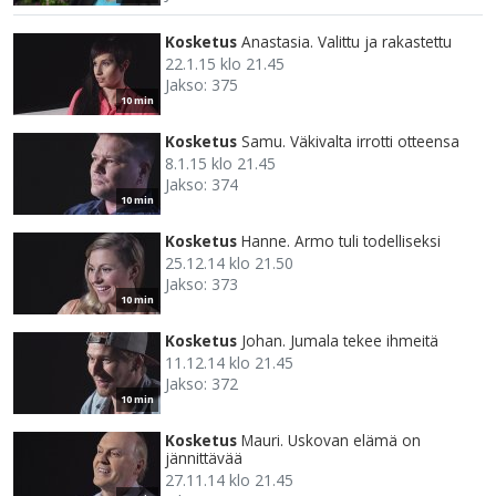
Kosketus
Anastasia. Valittu ja rakastettu
22.1.15 klo 21.45
Jakso: 375
10 min
Kosketus
Samu. Väkivalta irrotti otteensa
8.1.15 klo 21.45
Jakso: 374
10 min
Kosketus
Hanne. Armo tuli todelliseksi
25.12.14 klo 21.50
Jakso: 373
10 min
Kosketus
Johan. Jumala tekee ihmeitä
11.12.14 klo 21.45
Jakso: 372
10 min
Kosketus
Mauri. Uskovan elämä on
jännittävää
27.11.14 klo 21.45