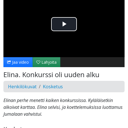
Toista
Video
Jaa video
Lahjoita
Elina. Konkurssi oli uuden alku
Henkilökuvat
Kosketus
Elinan perhe menetti kaiken konkurssissa. Kyläläisetkin
alkoivat karttaa. Elina selvisi, ja koettelemuksissa luottamus
Jumalaan vahvistui.