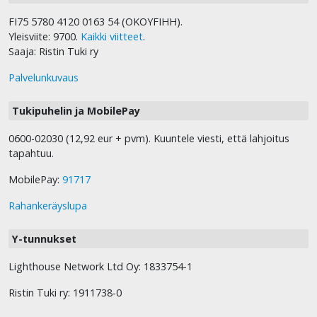
FI75 5780 4120 0163 54 (OKOYFIHH).
Yleisviite: 9700.
Kaikki viitteet
.
Saaja: Ristin Tuki ry
Palvelunkuvaus
Tukipuhelin ja MobilePay
0600-02030 (12,92 eur + pvm). Kuuntele viesti, että lahjoitus
tapahtuu.
MobilePay:
91717
Rahankeräyslupa
Y-tunnukset
Lighthouse Network Ltd Oy: 1833754-1
Ristin Tuki ry: 1911738-0