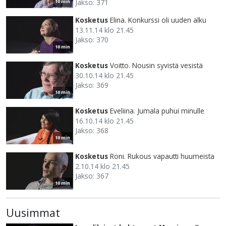
Jakso: 371
10 min
Kosketus
Elina. Konkurssi oli uuden alku
13.11.14 klo 21.45
Jakso: 370
10 min
Kosketus
Voitto. Nousin syvistä vesistä
30.10.14 klo 21.45
Jakso: 369
10 min
Kosketus
Eveliina. Jumala puhui minulle
16.10.14 klo 21.45
Jakso: 368
10 min
Kosketus
Roni. Rukous vapautti huumeista
2.10.14 klo 21.45
Jakso: 367
10 min
Uusimmat