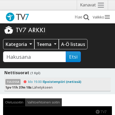
Näytä
Kanavat
valikko
Valikko
Kategoria
Teema
A-Ö listaus
Etsi
Nettisuorat
(1 Kpl)
klo 19.00
Ilpoistenpiiri (netissä)
TULOSSA
1pv 11h 37m 18s
Lähetykseen
Oletussoitin
Vaihtoehtoinen soitin