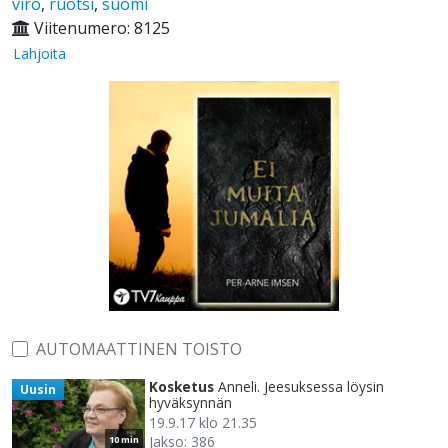
viro
,
ruotsi
,
suomi
Viitenumero: 8125
Lahjoita
AUTOMAATTINEN TOISTO
Kosketus
Anneli. Jeesuksessa löysin
Uusin
hyväksynnän
19.9.17 klo 21.35
Jakso: 386
10 min