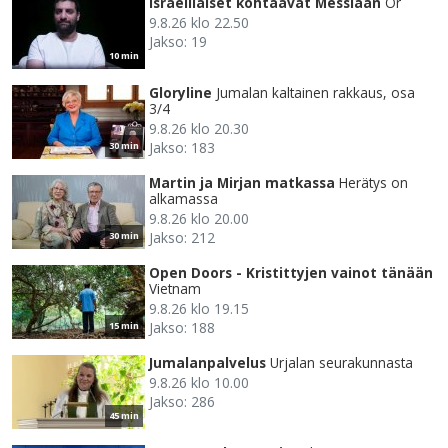
Israelilaiset kohtaavat Messiaan
Or
9.8.26 klo 22.50
Jakso: 19
10 min
Gloryline
Jumalan kaltainen rakkaus, osa
3/4
9.8.26 klo 20.30
Jakso: 183
30 min
Martin ja Mirjan matkassa
Herätys on
alkamassa
9.8.26 klo 20.00
Jakso: 212
30 min
Open Doors - Kristittyjen vainot tänään
Vietnam
9.8.26 klo 19.15
Jakso: 188
15 min
Jumalanpalvelus
Urjalan seurakunnasta
9.8.26 klo 10.00
Jakso: 286
45 min