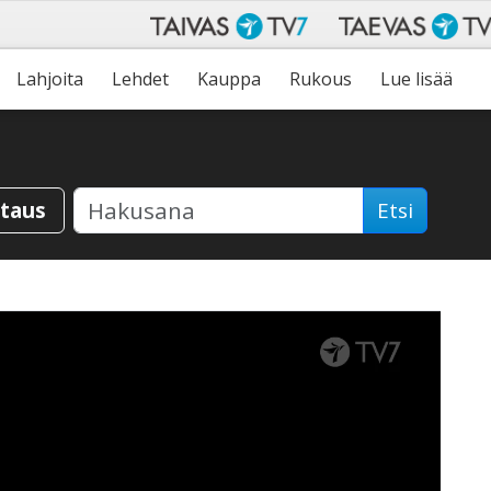
Lahjoita
Lehdet
Kauppa
Rukous
Lue lisää
staus
Etsi