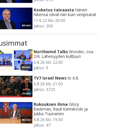
Kosketus taivaasta
Hänen
hikensä olivat niin kuin veripisarat
11.6.22 klo 20.00
Jakso: 209
60 min
usimmat
Northwind Talks
Wonder, osa
2/6. Läheisyyden kulttuuri
6.8.26 klo 22.00
Jakso: 9
60 min
TV7 Israel News
to 6.8.
6.8.26 klo 21.00
Jakso: 3725
15 min
Rukouksen ihme
Glory
Backman, Rauli Kannikoski ja
Jukka Tuunanen.
6.8.26 klo 19.00
90 min
Jakso: 47