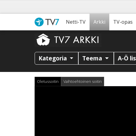
Netti-TV
Arkki
TV-opas
Kategoria
Teema
A-Ö li
Oletussoitin
Vaihtoehtoinen soitin