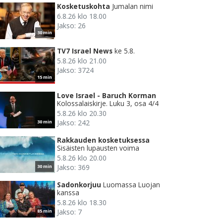
Kosketuskohta
Jumalan nimi
6.8.26 klo 18.00
Jakso: 26
30 min
TV7 Israel News
ke 5.8.
5.8.26 klo 21.00
Jakso: 3724
15 min
Love Israel - Baruch Korman
Kolossalaiskirje. Luku 3, osa 4/4
5.8.26 klo 20.30
Jakso: 242
30 min
Rakkauden kosketuksessa
Sisäisten lupausten voima
5.8.26 klo 20.00
Jakso: 369
30 min
Sadonkorjuu
Luomassa Luojan
kanssa
5.8.26 klo 18.30
Jakso: 7
85 min