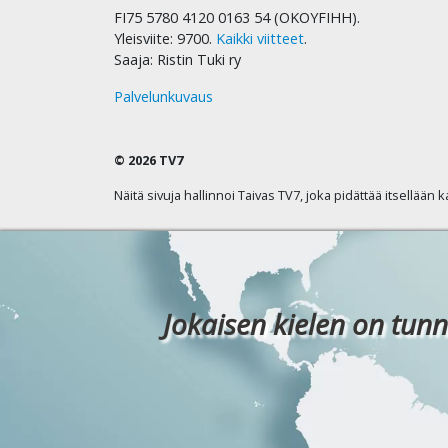
FI75 5780 4120 0163 54 (OKOYFIHH).
Yleisviite: 9700.
Kaikki viitteet
.
Saaja: Ristin Tuki ry
Palvelunkuvaus
© 2026 TV7
Näitä sivuja hallinnoi Taivas TV7, joka pidättää itsellään 
Jokaisen kielen on tunn