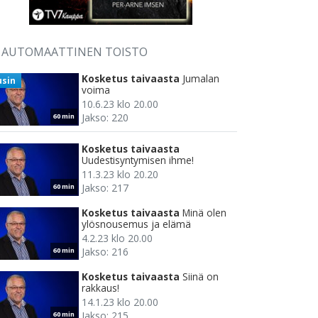
AUTOMAATTINEN TOISTO
Kosketus taivaasta
Jumalan
usin
voima
10.6.23 klo 20.00
Jakso: 220
60 min
Kosketus taivaasta
Uudestisyntymisen ihme!
11.3.23 klo 20.20
Jakso: 217
60 min
Kosketus taivaasta
Minä olen
ylösnousemus ja elämä
4.2.23 klo 20.00
Jakso: 216
60 min
Kosketus taivaasta
Siinä on
rakkaus!
14.1.23 klo 20.00
Jakso: 215
60 min