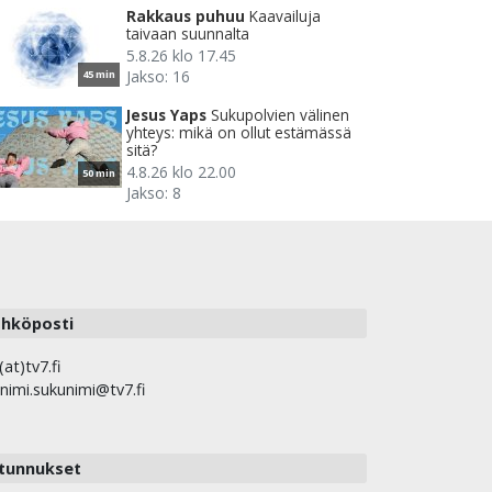
Rakkaus puhuu
Kaavailuja
taivaan suunnalta
5.8.26 klo 17.45
Jakso: 16
45 min
Jesus Yaps
Sukupolvien välinen
yhteys: mikä on ollut estämässä
sitä?
4.8.26 klo 22.00
50 min
Jakso: 8
hköposti
(at)tv7.fi
nimi.sukunimi@tv7.fi
tunnukset