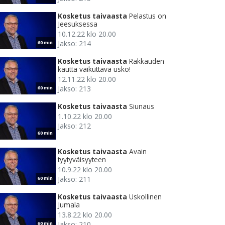
Kosketus taivaasta
Pelastus on
Jeesuksessa
10.12.22 klo 20.00
Jakso: 214
60 min
Kosketus taivaasta
Rakkauden
kautta vaikuttava usko!
12.11.22 klo 20.00
Jakso: 213
60 min
Kosketus taivaasta
Siunaus
1.10.22 klo 20.00
Jakso: 212
60 min
Kosketus taivaasta
Avain
tyytyväisyyteen
10.9.22 klo 20.00
Jakso: 211
60 min
Kosketus taivaasta
Uskollinen
Jumala
13.8.22 klo 20.00
Jakso: 210
60 min