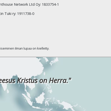
hthouse Network Ltd Oy: 1833754-1
tin Tuki ry: 1911738-0
kaiseminen ilman lupaa on kielletty.
eesus Kristus on Herra."