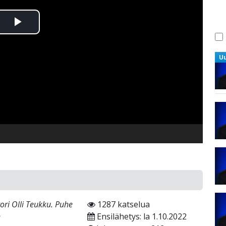
Toista
Video
U
ori Olli Teukku. Puhe
1287 katselua
n
Ensilähetys: la 1.10.2022