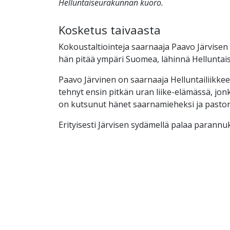
Helluntaiseurakunnan kuoro.
Kosketus taivaasta
Kokoustaltiointeja saarnaaja Paavo Järvisen t
hän pitää ympäri Suomea, lähinnä Helluntai
Paavo Järvinen on saarnaaja Helluntailiikkee
tehnyt ensin pitkän uran liike-elämässä, jon
on kutsunut hänet saarnamieheksi ja pastori
Erityisesti Järvisen sydämellä palaa parannu