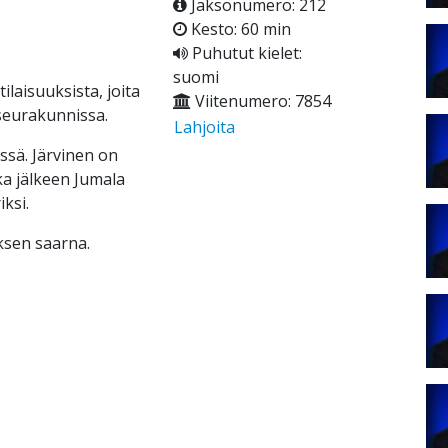
Jaksonumero: 212
Kesto: 60 min
Puhutut kielet:
suomi
ilaisuuksista, joita
Viitenumero: 7854
seurakunnissa.
Lahjoita
ssä. Järvinen on
ka jälkeen Jumala
ksi.
ksen saarna.