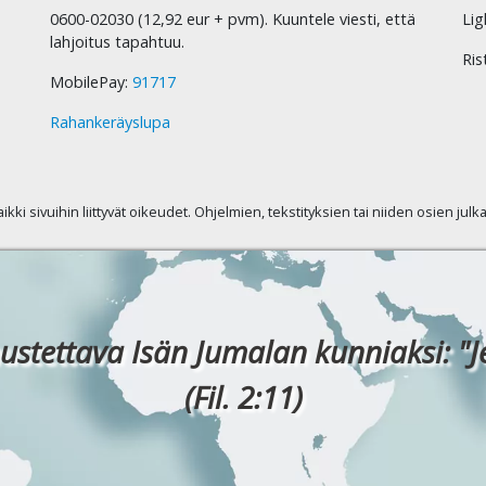
0600-02030 (12,92 eur + pvm). Kuuntele viesti, että
Lig
lahjoitus tapahtuu.
Ris
MobilePay:
91717
Rahankeräyslupa
kaikki sivuihin liittyvät oikeudet. Ohjelmien, tekstityksien tai niiden osien jul
ustettava Isän Jumalan kunniaksi: "J
(Fil. 2:11)