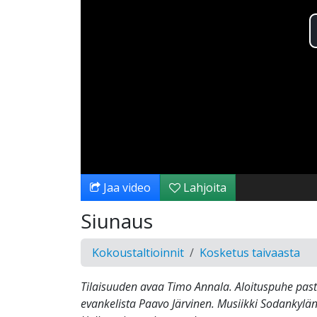
Jaa video
Lahjoita
Siunaus
Kokoustaltioinnit
Kosketus taivaasta
Tilaisuuden avaa Timo Annala. Aloituspuhe past
evankelista Paavo Järvinen. Musiikki Sodankylä